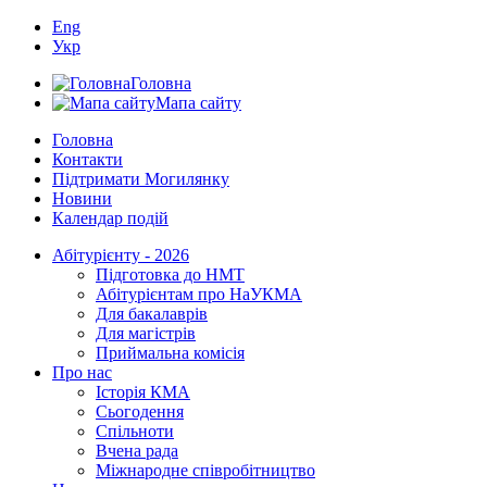
Eng
Укр
Головна
Мапа сайту
Головна
Контакти
Підтримати Могилянку
Новини
Календар подій
Абітурієнту - 2026
Підготовка до НМТ
Абітурієнтам про НаУКМА
Для бакалаврів
Для магістрів
Приймальна комісія
Про нас
Історія КМА
Сьогодення
Спільноти
Вчена рада
Міжнародне співробітництво