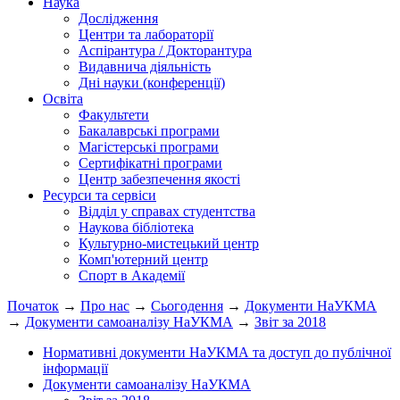
Наука
Дослідження
Центри та лабораторії
Аспірантура / Докторантура
Видавнича діяльність
Дні науки (конференції)
Освіта
Факультети
Бакалаврські програми
Магістерські програми
Сертифікатні програми
Центр забезпечення якості
Ресурси та сервіси
Відділ у справах студентства
Наукова бібліотека
Культурно-мистецький центр
Комп'ютерний центр
Спорт в Академії
Початок
→
Про нас
→
Сьогодення
→
Документи НаУКМА
→
Документи самоаналізу НаУКМА
→
Звіт за 2018
Нормативні документи НаУКМА та доступ до публічної
інформації
Документи самоаналізу НаУКМА