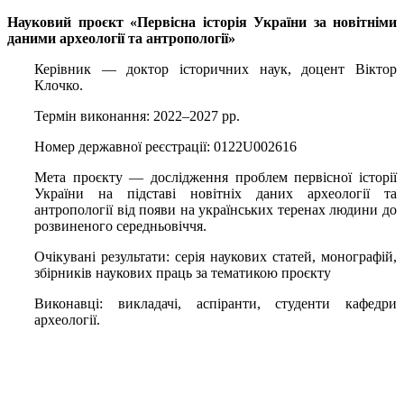
Науковий проєкт «Первісна історія України за новітніми
даними археології та антропології»
Керівник — доктор історичних наук, доцент Віктор
Клочко.
Термін виконання: 2022‒2027 рр.
Номер державної реєстрації: 0122U002616
Мета проєкту — дослідження проблем первісної історії
України на підставі новітніх даних археології та
антропології від появи на українських теренах людини до
розвиненого середньовіччя.
Очікувані результати: серія наукових статей, монографій,
збірників наукових праць за тематикою проєкту
Виконавці: викладачі, аспіранти, студенти кафедри
археології.