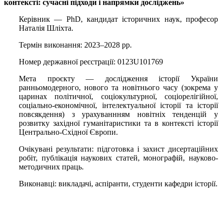
контексті: сучасні підходи і напрямки досліджень»
Керівник — PhD, кандидат історичних наук, професор
Наталія Шліхта.
Термін виконання: 2023‒2028 рр.
Номер державної реєстрації: 0123U101769
Мета проєкту — дослідження історії України
ранньомодерного, нового та новітнього часу (зокрема у
царинах політичної, соціокультурної, соціорелігійної,
соціально-економічної, інтелектуальної історії та історії
повсякдення) з урахуваннням новітніх тенденцій у
розвитку західної гуманітаристики та в контексті історії
Центрально-Східної Європи.
Очікувані результати: підготовка і захист дисертаційних
робіт, публікація наукових статей, монографій, науково-
методичних праць.
Виконавці: викладачі, аспіранти, студенти кафедри історії.