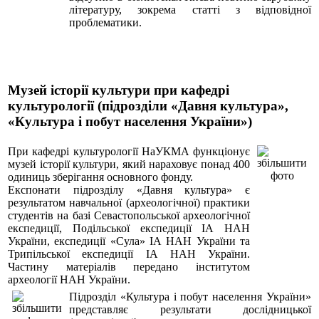
літературу, зокрема статті з відповідної
проблематики.
Музей історії культури при кафедрі
культурології (підрозділи «Давня культура»,
«Культура і побут населення України»)
При кафедрі культурології НаУКМА функціонує
музей історії культури, який нараховує понад 400
одиниць зберігання основного фонду.
Експонати підрозділу «Давня культура» є
результатом навчальної (археологічної) практики
студентів на базі Севастопольської археологічної
експедиції, Подільської експедиції ІА НАН
України, експедиції «Сула» ІА НАН України та
Трипільської експедиції ІА НАН України.
Частину матеріалів передано інститутом
археології НАН України.
Підрозділ «Культура і побут населення України»
представляє результати дослідницької