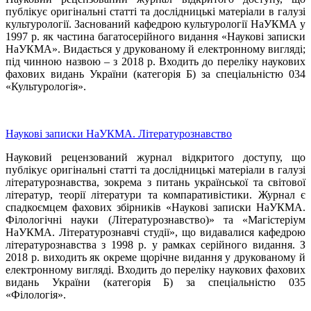
публікує оригінальні статті та дослідницькі матеріали в галузі
культурології. Заснований кафедрою культурології НаУКМА у
1997 р. як частина багатосерійного видання «Наукові записки
НаУКМА». Видається у друкованому й електронному вигляді;
під чинною назвою ‒ з 2018 р. Входить до переліку наукових
фахових видань України (категорія Б) за спеціальністю 034
«Культурологія».
Наукові записки НаУКМА. Літературознавство
Науковий рецензований журнал відкритого доступу, що
публікує оригінальні статті та дослідницькі матеріали в галузі
літературознавства, зокрема з питань української та світової
літератур, теорії літератури та компаративістики. Журнал є
спадкоємцем фахових збірників «Наукові записки НаУКМА.
Філологічні науки (Літературознавство)» та «Магістеріум
НаУКМА. Літературознавчі студії», що видавалися кафедрою
літературознавства з 1998 р. у рамках серійного видання. З
2018 р. виходить як окреме щорічне видання у друкованому й
електронному вигляді. Входить до переліку наукових фахових
видань України (категорія Б) за спеціальністю 035
«Філологія».