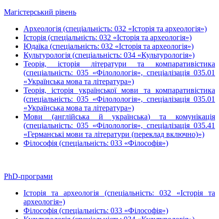
Магістерський рівень
Археологія (спеціальність: 032 «Історія та археологія»)
Історія (спеціальність: 032 «Історія та археологія»)
Юдаїка (спеціальність: 032 «Історія та археологія»)
Культурологія (спеціальність: 034 «Культурологія»)
Теорія, історія літератури та компаративістика
(спеціальність: 035 «Філолологія», спеціалізація 035.01
«Українська мова та література»)
Теорія, історія української мови та компаративістика
(спеціальність: 035 «Філолологія», спеціалізація 035.01
«Українська мова та література»)
Мови (англійська й українська) та комунікація
(спеціальність: 035 «Філолологія», спеціалізація 035.41
«Германські мови та літератури (переклад включно)»)
Філософія (спеціальність: 033 «Філософія»)
PhD-програми
Історія та археологія (спеціальність: 032 «Історія та
археологія»)
Філософія (спеціальність: 033 «Філософія»)