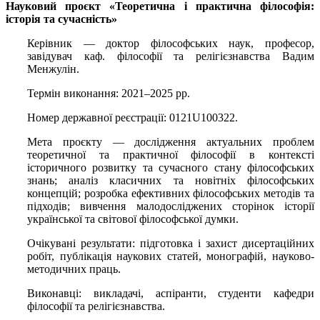
Науковий проєкт «Теоретична і практична філософія:
історія та сучасність»
Керівник — доктор філософських наук, професор,
завідувач каф. філософії та релігієзнавства Вадим
Менжулін.
Термін виконання: 2021‒2025 рр.
Номер державної реєстрації: 0121U100322.
Мета проєкту — дослідження актуальних проблем
теоретичної та практичної філософії в контексті
історичного розвитку та сучасного стану філософських
знань; аналіз класичних та новітніх філософських
концепцій; розробка ефективних філософських методів та
підходів; вивчення малодосліджених сторінок історії
української та світової філософської думки.
Очікувані результати: підготовка і захист дисертаційних
робіт, публікація наукових статей, монографій, науково-
методичних праць.
Виконавці: викладачі, аспіранти, студенти кафедри
філософії та релігієзнавства.