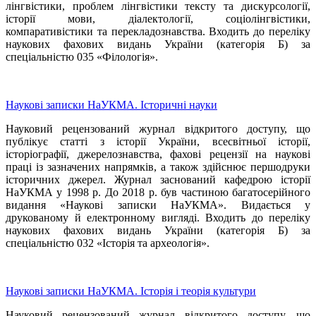
лінгвістики, проблем лінгвістики тексту та дискурсології,
історії мови, діалектології, соціолінгвістики,
компаративістики та перекладознавства. Входить до переліку
наукових фахових видань України (категорія Б) за
спеціальністю 035 «Філологія».
Наукові записки НаУКМА. Історичні науки
Науковий рецензований журнал відкритого доступу, що
публікує статті з історії України, всесвітньої історії,
історіографії, джерелознавства, фахові рецензії на наукові
праці із зазначених напрямків, а також здійснює першодруки
історичних джерел. Журнал заснований кафедрою історії
НаУКМА у 1998 р. До 2018 р. був частиною багатосерійного
видання «Наукові записки НаУКМА». Видається у
друкованому й електронному вигляді. Входить до переліку
наукових фахових видань України (категорія Б) за
спеціальністю 032 «Історія та археологія».
Наукові записки НаУКМА. Історія і теорія культури
Науковий рецензований журнал відкритого доступу, що