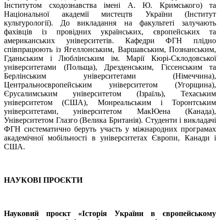
Інститутом сходознавства імені А. Ю. Кримського) та
Національної академії мистецтв України (Інститут
культурології). До викладання на факультеті залучають
фахівців із провідних українських, європейських та
американських університетів. Кафедри ФГН плідно
співпрацюють із Ягеллонським, Варшавським, Познанським,
Гданьським і Люблінським ім. Марії Кюрі-Склодовської
університетами (Польща), Дрезденським, Гіссенським та
Берлінським університетами (Німеччина),
Центральноєвропейським університетом (Угорщина),
Єрусалимським університетом (Ізраїль), Техаським
університетом (США), Монреальським і Торонтським
університетами, університетом МакЮена (Канада),
Університетом Глазго (Велика Британія). Студенти і викладачі
ФГН систематично беруть участь у міжнародних програмах
академічної мобільності в університетах Європи, Канади і
США.
НАУКОВІ ПРОЄКТИ
Науковий проєкт «Історія України в європейському