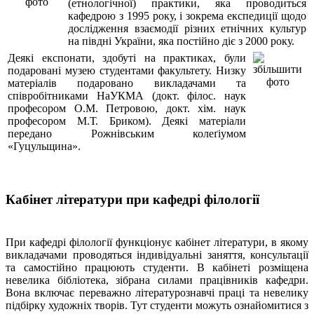
(етнологічної) практики, яка проводиться
кафедрою з 1995 року, і зокрема експедиції щодо
дослідження взаємодії різних етнічних культур
на півдні України, яка постійно діє з 2000 року.
Деякі експонати, здобуті на практиках, були
подаровані музею студентами факультету. Низку
матеріалів подаровано викладачами та
співробітниками НаУКМА (докт. філос. наук
професором О.М. Петровою, докт. хім. наук
професором М.Т. Бриком). Деякі матеріали
передано Рожнівським колеґіумом
«Гуцульщина».
Кабінет літератури при кафедрі філології
При кафедрі філології функціонує кабінет літератури, в якому
викладачами проводяться індивідуальні заняття, консультації
та самостійно працюють студенти. В кабінеті розміщена
невелика бібліотека, зібрана силами працівників кафедри.
Вона включає переважно літературознавчі праці та невелику
підбірку художніх творів. Тут студенти можуть ознайомитися з