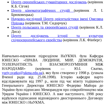
Центр європейських гуманітарних досліджень
(керівник
К.Б. Сігов)
Центр кінематографічних студій
(керівник Л. І.
Брюховецька)
Науково-дослідний Центр орієнталістики імені Омеляна
Пріцака
(керівник Т.М. Сидорчук)
Центр польських та європейських студій
(керівник К.Л.
Диса)
Центр досліджень історії та культури
східноєвропейського єврейства
(керівник Л.К. Фінберг)
Навчально-науковим підрозділом НаУКМА була Кафедра
ЮНЕСКО «ПРАВА ЛЮДИНИ, МИР, ДЕМОКРАТІЯ,
ТОЛЕРАНТНІСТЬ І ВЗАЄМОРОЗУМІННЯ МІЖ
НАРОДАМИ» (керівник — Ю.І. Сватко,
yuriy.svatko@ukma.edu.ua
), яку було створено у 1998 р. (ухвала
Вченої ради від 25.06.1998). Історію кафедри варто
відслідковувати від 1997 р., коли під час візиту тодішнього
Генерального Директора ЮНЕСКО Федеріко Майора до
України було підписано Меморандум про співробітництво між
Урядом України і ЮНЕСКО. А вже наступного, 1998 року
відбулося підписання відповідного двостороннього Договору
між ЮНЕСКО і НаУКМА.