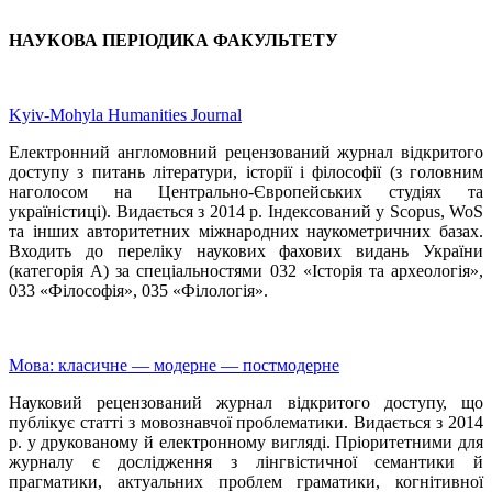
НАУКОВА ПЕРІОДИКА ФАКУЛЬТЕТУ
Kyiv-Mohyla Humanities Journal
Електронний англомовний рецензований журнал відкритого
доступу з питань літератури, історії і філософії (з головним
наголосом на Центрально-Європейських студіях та
україністиці). Видається з 2014 р. Індексований у Scopus, WoS
та інших авторитетних міжнародних наукометричних базах.
Входить до переліку наукових фахових видань України
(категорія А) за спеціальностями 032 «Історія та археологія»,
033 «Філософія», 035 «Філологія».
Мова: класичне — модерне — постмодерне
Науковий рецензований журнал відкритого доступу, що
публікує статті з мовознавчої проблематики. Видається з 2014
р. у друкованому й електронному вигляді. Пріоритетними для
журналу є дослідження з лінгвістичної семантики й
прагматики, актуальних проблем граматики, когнітивної