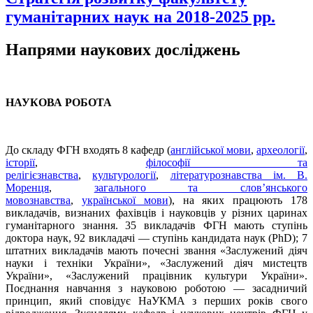
гуманітарних наук на 2018-2025 рр.
Напрями наукових досліджень
НАУКОВА РОБОТА
До складу ФГН входять 8 кафедр (
англійської мови
,
археології
,
історії
,
філософії та
релігієзнавства
,
культурології
,
літературознавства ім. В.
Моренця
,
загального та слов’янського
мовознавства
,
української мови
), на яких працюють 178
викладачів, визнаних фахівців і науковців у різних царинах
гуманітарного знання. 35 викладачів ФГН мають ступінь
доктора наук, 92 викладачі — ступінь кандидата наук (PhD); 7
штатних викладачів мають почесні звання «Заслужений діяч
науки і техніки України», «Заслужений діяч мистецтв
України», «Заслужений працівник культури України».
Поєднання навчання з науковою роботою — засадничий
принцип, який сповідує НаУКМА з перших років свого