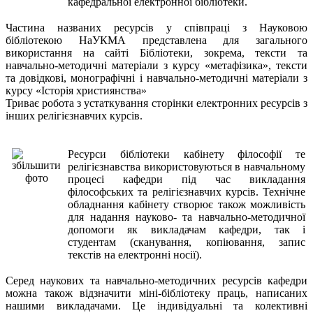
кафедральної електронної бібліотеки.
Частина названих ресурсів у співпраці з Науковою
бібліотекою НаУКМА представлена для загального
використання на сайті Бібліотеки, зокрема,
тексти та
навчально-методичні матеріали з курсу «метафізика», тексти
та довідкові, монографічні і навчально-методичні матеріали з
курсу «Історія християнства»
Триває робота з устаткування сторінки електронних ресурсів з
інших релігієзнавчих курсів.
Ресурси бібліотеки кабінету філософії те
релігієзнавства використовуються в навчальному
процесі кафедри під час викладання
філософських та релігієзнавчих курсів. Технічне
обладнання кабінету створює також можливість
для надання науково- та навчально-методичної
допомоги як викладачам кафедри, так і
студентам (сканування, копіювання, запис
текстів на електронні носії).
Серед наукових та навчально-методичних ресурсів кафедри
можна також відзначити міні-бібліотеку праць, написаних
нашими викладачами. Це індивідуальні та колективні