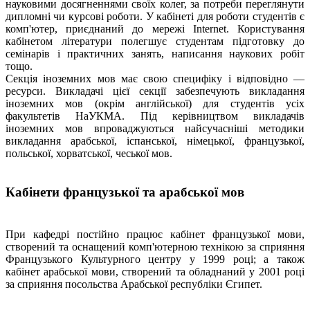
науковими досягненнями своїх колег, за потреби переглянути
дипломні чи курсові роботи. У кабінеті для роботи студентів є
комп'ютер, приєднаний до мережі Internet. Користування
кабінетом літератури полегшує студентам підготовку до
семінарів і практичних занять, написання наукових робіт
тощо.
Секція іноземних мов має свою специфіку і відповідно —
ресурси. Викладачі цієї секції забезпечують викладання
іноземних мов (окрім англійської) для студентів усіх
факультетів НаУКМА. Під керівництвом викладачів
іноземних мов впроваджуються найсучасніші методики
викладання арабської, іспанської, німецької, французької,
польської, хорватської, чеської мов.
Кабінети французької та арабської мов
При кафедрі постійно працює кабінет французької мови,
створений та оснащений комп'ютерною технікою за сприяння
Французького Культурного центру у 1999 році; а також
кабінет арабської мови, створений та обладнаний у 2001 році
за сприяння посольства Арабської республіки Єгипет.