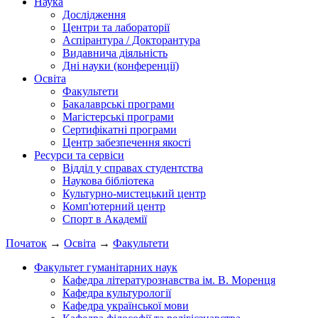
Наука
Дослідження
Центри та лабораторії
Аспірантура / Докторантура
Видавнича діяльність
Дні науки (конференції)
Освіта
Факультети
Бакалаврські програми
Магістерські програми
Сертифікатні програми
Центр забезпечення якості
Ресурси та сервіси
Відділ у справах студентства
Наукова бібліотека
Культурно-мистецький центр
Комп'ютерний центр
Спорт в Академії
Початок
→
Освіта
→
Факультети
Факультет гуманітарних наук
Кафедра літературознавства ім. В. Моренця
Кафедра культурології
Кафедра української мови