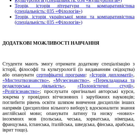
Культурологія (спеціальність: 034 «Культурологія»)
Теорія, історія літератури та компаративістика
(спеціальність: 035 «Філологія»)
Теорія, історія української мови та компаративістика
(спеціальність: 035 «Філологія»)
ДОДАТКОВІ МОЖЛИВОСТІ НАВЧАННЯ
Студенти мають змогу отримати додаткову спеціалізацію з
історії, філософії та культурології (із видаванням свідоцтва)
або опанувати
сертифікатні програми
:
«Історія дипломатії»
,
«Мистецтвознавство»
,
«Музеєзнавство»
,
«Перекладацька та
редакторська діяльність»
,
«Полоністичні студії»
,
«Релігієзнавство»
; прослухати оригінальні авторські курси,
зокрема у провідних вітчизняних і зарубіжних науковців;
поглибити рівень освіти шляхом вивчення дисциплін інших
напрямів (дисципліни вільного вибору); вдосконалити знання
англійської мови; опанувати латину та низку «нових»
іноземних мов (польська, чеська, хорватська, німецька,
французька, іспанська, італійська, шведська, фінська, арабська,
іврит тощо).