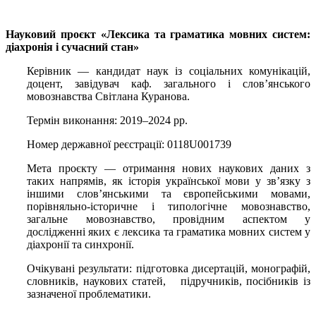
Науковий проєкт «Лексика та граматика мовних систем:
діахронія і сучасний стан»
Керівник — кандидат наук із соціальних комунікацій,
доцент, завідувач каф. загального і слов’янського
мовознавства Світлана Куранова.
Термін виконання: 2019‒2024 рр.
Номер державної реєстрації: 0118U001739
Мета проєкту — отримання нових наукових даних з
таких напрямів, як історія української мови у зв’язку з
іншими слов’янськими та європейськими мовами,
порівняльно-історичне і типологічне мовознавство,
загальне мовознавство, провідним аспектом у
дослідженні яких є лексика та граматика мовних систем у
діахронії та синхронії.
Очікувані результати: підготовка дисертацій, монографій,
словників, наукових статей, підручників, посібників із
зазначеної проблематики.