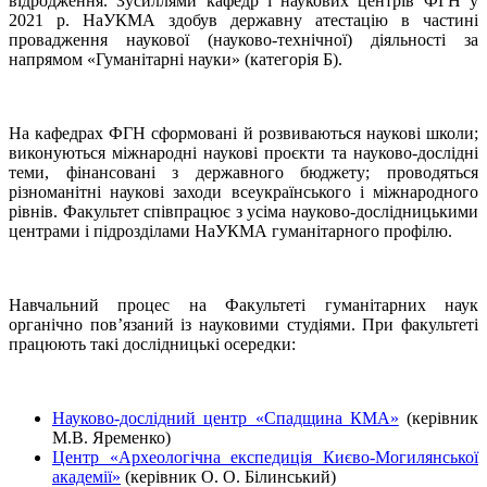
відродження. Зусиллями кафедр і наукових центрів ФГН у
2021 р. НаУКМА здобув державну атестацію в частині
провадження наукової (науково-технічної) діяльності за
напрямом «Гуманітарні науки» (категорія Б).
На кафедрах ФГН сформовані й розвиваються наукові школи;
виконуються міжнародні наукові проєкти та науково-дослідні
теми, фінансовані з державного бюджету; проводяться
різноманітні наукові заходи всеукраїнського і міжнародного
рівнів. Факультет співпрацює з усіма науково-дослідницькими
центрами і підрозділами НаУКМА гуманітарного профілю.
Навчальний процес на Факультеті гуманітарних наук
органічно пов’язаний із науковими студіями. При факультеті
працюють такі дослідницькі осередки:
Науково-дослідний центр «Спадщина КМА»
(керівник
М.В. Яременко)
Центр «Археологічна експедиція Києво-Могилянської
академії»
(керівник О. О. Білинський)