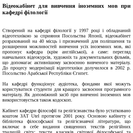
Відеокабінет для вивчення іноземних мов при
кафедрі філології
Створений на кафедрі філології у 1997 році і обладнаний
відеотехнікою за сприяння Посольства Японії, відеокабінет
розрахований на 40 місць і призначений для поліпшення та
розширення можливостей вивчення усіх іноземних мов, які
пропонує кафедра (крім англійської), а саме: перегляд
навчальних відеокурсів, художніх та документальних фільмів,
що допомагає активнішому засвоєнню вивченого матеріалу.
До процесу модернізації відеотехніки долучилося в 2002 р.
Посольство Арабської Республіки Єгипет.
На кафедрі функціонує аудіотека, фондами якої можуть
користуватися студенти для кращого засвоєння програмного
матеріалу. Як допоміжний засіб при вивченні іноземних мов
використовується також кодоскоп.
Кабінет кафедри філософії та релігієзнавства було устатковано
коштом ЗАТ Utel протягом 2001 року. Основою кабінету є
бібліотека філософської та релігієзнавчої літератури, що
включає в себе видання священних текстів релігійних
традицій світу; тексти класиків світової філософської та