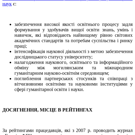
наук
є:
забезпечення високої якості освітнього процесу задля
формування у здобувачів вищої освіти знань, умінь і
навичок, які відповідають найвищому рівню світових
академічних стандартів та потребам суспільства і ринку
праці;
інтенсифікація наукової діяльності з метою забезпечення
дослідницького статусу університету;
налагодження наукового, освітнього та інформаційного
обміну між могилянським та міжнародним
гуманітарним науково-освітнім середовищем;
поглиблення партнерських стосунків та співпраці з
вітчизняними освітніми та науковими інституціями у
сфері гуманітарної освіти і науки.
ДОСЯГНЕННЯ, МІСЦЕ В РЕЙТИНГАХ
За рейтингами працедавців, які з 2007 р. проводить журнал