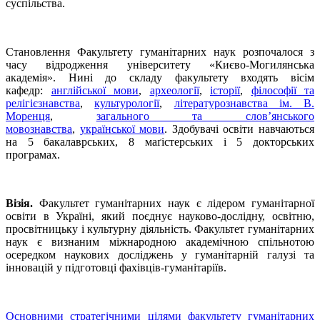
суспільства.
Становлення Факультету гуманітарних наук розпочалося з
часу відродження університету «Києво-Могилянська
академія». Нині до складу факультету входять вісім
кафедр:
англійської мови
,
археології
,
історії
,
філософії та
релігієзнавства
,
культурології
,
літературознавства ім. В.
Моренця
,
загального та слов’янського
мовознавства
,
української мови
. Здобувачі освіти навчаються
на 5 бакалаврських, 8 маґістерських і 5 докторських
програмах.
Візія.
Факультет гуманітарних наук є лідером гуманітарної
освіти в Україні, який поєднує науково-дослідну, освітню,
просвітницьку і культурну діяльність. Факультет гуманітарних
наук є визнаним міжнародною академічною спільнотою
осередком наукових досліджень у гуманітарній галузі та
інновацій у підготовці фахівців-гуманітаріїв.
Основними стратегічними цілями факультету гуманітарних