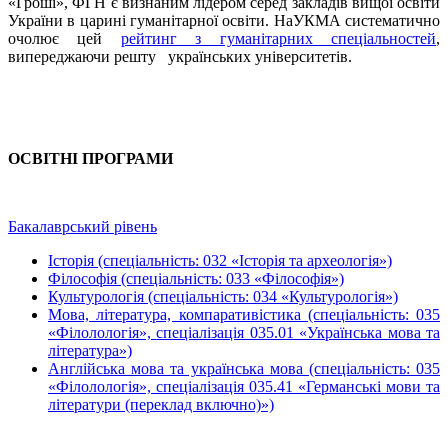
«Гроші», ФГН є визнаним лідером серед закладів вищої освіти
України в царині гуманітарної освіти. НаУКМА систематично
очолює цей
рейтинг з гуманітарних спеціальностей
,
випереджаючи решту українських університетів.
ОСВІТНІ ПРОГРАМИ
Бакалаврський рівень
Історія (спеціальність: 032 «Історія та археологія»)
Філософія (спеціальність: 033 «Філософія»)
Культурологія (спеціальність: 034 «Культурологія»)
Мова, література, компаративістика (спеціальність: 035
«Філолологія»,
спеціалізація 035.01 «Українська мова та
література»)
Англійська мова та українська мова (спеціальність: 035
«Філолологія», спеціалізація 035.41 «Германські мови та
літератури (переклад включно)»)