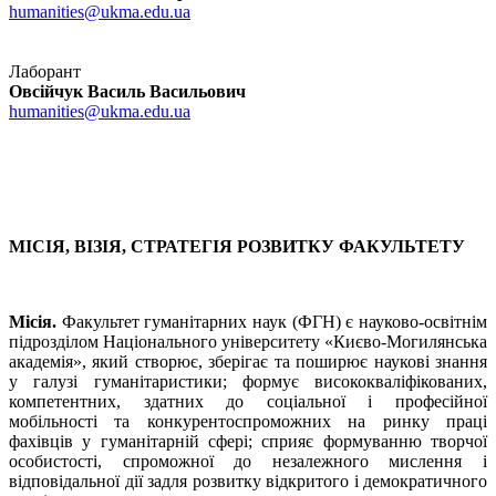
humanities@ukma.edu.ua
Лаборант
Овсійчук Василь Васильович
humanities@ukma.edu.ua
МІСІЯ, ВІЗІЯ, СТРАТЕГІЯ РОЗВИТКУ ФАКУЛЬТЕТУ
Місія.
Факультет гуманітарних наук (ФГН) є науково-освітнім
підрозділом Національного університету «Києво-Могилянська
академія», який створює, зберігає та поширює наукові знання
у галузі гуманітаристики; формує висококваліфікованих,
компетентних, здатних до соціальної і професійної
мобільності та конкурентоспроможних на ринку праці
фахівців у гуманітарній сфері; сприяє формуванню творчої
особистості, спроможної до незалежного мислення і
відповідальної дії задля розвитку відкритого і демократичного