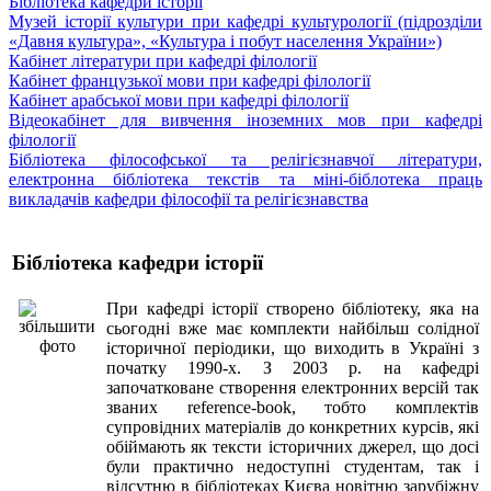
Бібліотека кафедри історії
Музей історії культури при кафедрі культурології (підрозділи
«Давня культура», «Культура і побут населення України»)
Кабінет літератури при кафедрі філології
Кабінет французької мови при кафедрі філології
Кабінет арабської мови при кафедрі філології
Відеокабінет для вивчення іноземних мов при кафедрі
філології
Бібліотека філософської та релігієзнавчої літератури,
електронна бібліотека текстів та міні-біблотека праць
викладачів кафедри філософії та релігієзнавства
Бібліотека кафедри історії
При кафедрі історії створено бібліотеку, яка на
сьогодні вже має комплекти найбільш солідної
історичної періодики, що виходить в Україні з
початку 1990-х. З 2003 р. на кафедрі
започатковане створення електронних версій так
званих reference-book, тобто комплектів
супровідних матеріалів до конкретних курсів, які
обіймають як тексти історичних джерел, що досі
були практично недоступні студентам, так і
відсутню в бібліотеках Києва новітню зарубіжну