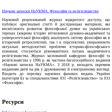
Наукові записки НаУКМА. Філософія та релігієзнавство
Науковий рецензований журнал відкритого доступу, що
публікує оригінальні статті й дослідницькі матеріали, які
висвітлюють розвиток філософської думки на українських
теренах (зокрема історію вітчизняної духовно-академічної та
університетської філософії); аналізують світову філософію як в
історичній ретроспективі, так і в перспективі; увиразнюють
актуальні методологічні проблеми історико-філософського
пізнання; стосуються різноманітних питань академічного
релігієзнавства. Журнал заснований кафедрою філософії та
релігієзнавства у 1996 р. як частина багатосерійного видання
«Наукові записки НаУКМА». З 2018 р. виходить окремим
виданням двічі на рік у друкованому й електронному вигляді.
Входить до переліку наукових фахових видань України
(категорія Б) за спеціальностями 031 «Релігієзнавство» та 033
«Філософія».
Ресурси