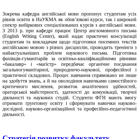
Зокрема кафедра англійської мови пропонує студентам усіх
рівнів освіти в НаУКМА як обов’язкові курси, так і широкий
спектр вибіркових спеціалізованих курсів з англійської мови.
З 2013 р. при кафедрі працює Центр англомовного письма
(English Writing Center), який надає практичні консультації
студентам та викладачам щодо підготовки писемних текстів
англійською мовою з різних дисциплін, проводить тренінги з
найактуальніших проблем наукового письма. Підготовка
фахівців-гуманітаріїв за освітньо-кваліфікаційними рівнями
«бакалавр» і «маґістр» передбачає органічне поєднання
загальногуманітарної, природничо-наукової, професійної і
практичної складових. Процес навчання спрямовано не лише
на здобуття знань, а й на оволодіння навичками самостійного
критичного мислення, розвиток аналітичних здібностей,
ораторської майстерності, здатності до комунікації, творчої
діяльності та наукових студій. Студенти ФГН мають змогу
отримати ґрунтовну освіту і сформувати навички науково-
дослідної, науково-організаційної та професійно-педагогічної
діяльності.
Стратегія розвитку факультету