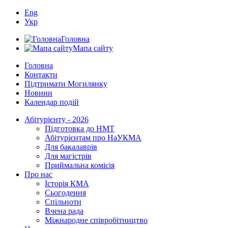
Eng
Укр
Головна
Мапа сайту
Головна
Контакти
Підтримати Могилянку
Новини
Календар подій
Абітурієнту - 2026
Підготовка до НМТ
Абітурієнтам про НаУКМА
Для бакалаврів
Для магістрів
Приймальна комісія
Про нас
Історія КМА
Сьогодення
Спільноти
Вчена рада
Міжнародне співробітництво