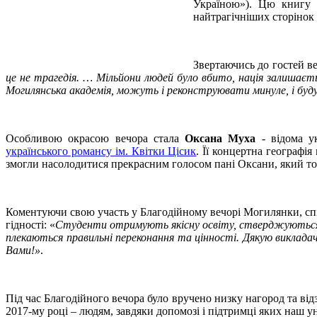
Україною»). Цю книгу в
найтрагічніших сторінок у
Звертаючись до гостей ве
це не трагедія. … Мільйони людей було вбито, нація залишаєть
Могилянська академія, можуть і реконструювати минуле, і бу
Особливою окрасою вечора стала
Оксана Муха
- відома ук
українського романсу ім. Квітки Цісик
. Її концертна географі
змогли насолодитися прекрасним голосом пані Оксани, який то
Коментуючи свою участь у Благодійному вечорі Могилянки, сп
гідності: «
Студенти отримують якісну освіту, стверджуються як
плекаються правильні переконання та цінності. Дякую викладача
Вами!»
.
Під час Благодійного вечора було вручено низку нагород та в
2017-му році – людям, завдяки допомозі і підтримці яких наш у