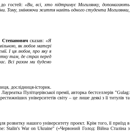
 до гостей:
«Ви, всі, хто підтримує Могилянку, допомагають
аїни. Тому, змінюючи життя навіть одного студента Могилянки,
в Степанович
сказав:
«Я
вільною, як любов матері
ї. І ця любов, про яку я
итку там, де страх перед
нас. Всі разом ми будемо
иця, дослідниця-історик.
Лауреатка Пулітцерівської премії, авторка бестселлерів "Gulag:
престижніших університетів світу – це лише деякі з її титулів та
 розвитку нашого університету проект. Крім того, її приїзд в
: Stalin's War on Ukraine" («Червоний Голод: Війна Сталіна з