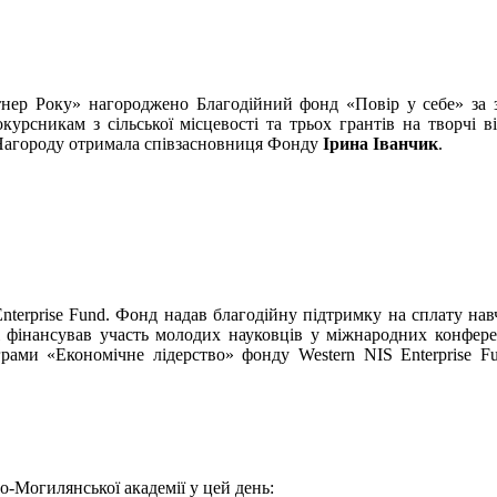
нер Року» нагороджено Благодійний фонд «Повір у себе» за з
урсникам з сільської місцевості та трьох грантів на творчі в
в. Нагороду отримала співзасновниця Фонду
Ірина Іванчик
.
erprise Fund. Фонд надав благодійну підтримку на cплату навч
ж фінансував участь молодих науковців у міжнародних конфер
ми «Економічне лідерство» фонду Western NIS Enterprise Fun
о-Могилянської академії у цей день: