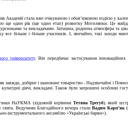
зів Академії стала вже очікуваною і обов’язковою подією у кале
 про ще один рік (ще один етап) розвитку Могилянки. Це майд
сниками та викладачами. Затишна, родинна атмосфера та цікава
 все більше і більше учасників. І, звичайно, такі заходи мают
ого університету
. Він передбачає застосування інноваційних
, як завжди, добірне і шановане товариство - Надзвичайні і Пов
а культурні діячі, викладачі. Також були запрошені особливі г
музики НаУКМА (художній керівник
Тетяна Трегуб
), який зус
ру свята. Ведучими Благодійного вечора стали
Вадим Карп’як
(
ально-інструментального ансамблю «Українські барви»).