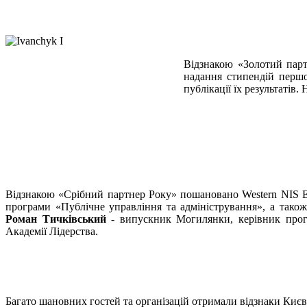
Відзнакою «Золотий парт
надання стипендій першок
публікації їх результаті
Відзнакою «Срібний партнер Року» пошановано Western NIS Ent
програми «Публічне управління та адміністрування», а тако
Роман Тичківський
- випускник Могилянки, керівник програ
Академії Лідерства.
Багато шановних гостей та організацій отримали відзнаки Києв