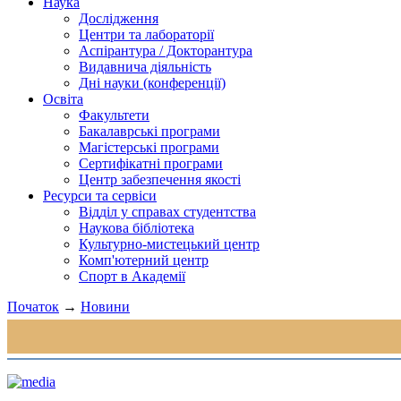
Наука
Дослідження
Центри та лабораторії
Аспірантура / Докторантура
Видавнича діяльність
Дні науки (конференції)
Освіта
Факультети
Бакалаврські програми
Магістерські програми
Сертифікатні програми
Центр забезпечення якості
Ресурси та сервіси
Відділ у справах студентства
Наукова бібліотека
Культурно-мистецький центр
Комп'ютерний центр
Спорт в Академії
Початок
→
Новини