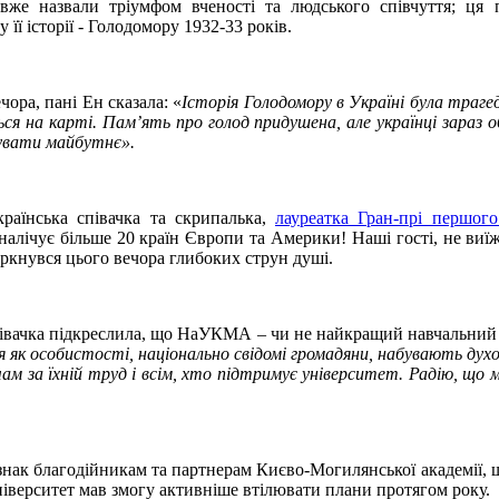
же назвали тріумфом вченості та людського співчуття; ця п
 її історії - Голодомору 1932-33 років.
чора, пані Ен сказала: «
Історія Голодомору в Україні була трагед
ся на карті. Пам’ять про голод придушена, але українці зараз об
дувати майбутнє».
раїнська співачка та скрипалька,
лауреатка Гран-прі першог
я налічує більше 20 країн Європи та Америки! Наші гості, не ви
ркнувся цього вечора глибоких струн душі.
івачка підкреслила, що НаУКМА – чи не найкращий навчальний за
 особистості, національно свідомі громадяни, набувають духов
м за їхній труд і всім, хто підтримує університет. Радію, що м
ідзнак благодійникам та партнерам Києво-Могилянської академі
ніверситет мав змогу активніше втілювати плани протягом року.