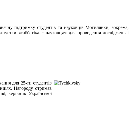
начну підтримку студентів та науковців Могилянки, зокрема,
ідпустки «саббатікал» науковцям для проведення досліджень і
ання для 25-ти студентів
енціях. Нагороду отримав
d, керівник Української