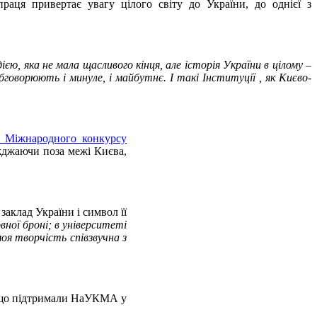
раця привертає увагу цілого світу до України, до однієї з
ією, яка не мала щасливого кінця, але історія України в цілому –
говорюють і минуле, і майбутнє. І такі Інституції , як Києво-
о Міжнародного конкурсу
їжджаючи поза межі Києва,
клад України і символ її
ної броні; в університеті
оя творчість співзвучна з
ї, що підтримали НаУКМА у