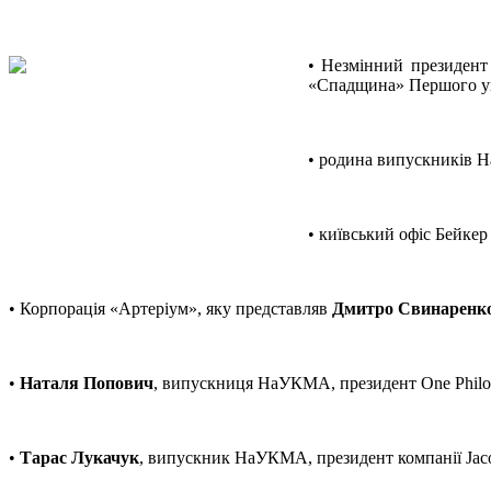
• Незмінний президен
«Спадщина» Першого ук
• родина випускників
• київський офіс Бейке
• Корпорація «Артеріум», яку представляв
Дмитро Свинаренк
•
Наталя Попович
, випускниця НаУКМА, президент One Philos
•
Тарас Лукачук
, випускник НаУКМА, президент компанії Jaco