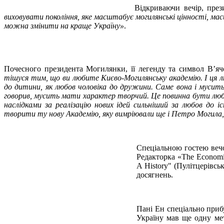
Відкриваючи вечір, пр
виховувати покоління, яке масштабує могилянські цінності, м
можна змінити на краще Україну»
.
Почесного президента Могилянки, її легенду та символ В’яч
тішуся тим, що ви любите Києво-Могилянcьку академію. І ця лю
до дитини, як любов чоловіка до дружини. Саме вона і мусить
говорив, мусить мати характер творчий. Це повинна бути любов
наслідками за реалізацію нових ідей сильніший за любов до 
творити ту нову Академію, яку вимріювали ще і Петро Могила, 
Спеціальною гостею веч
Редакторка «The Economis
A History" (Пулітцерівськ
досягнень.
Пані Ен спеціально приб
Україну мав ще одну мет