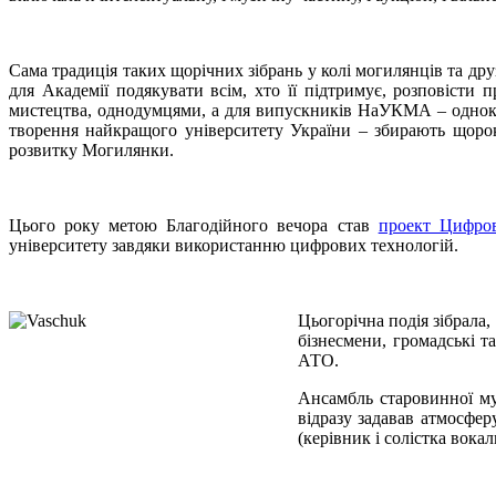
Сама традиція таких щорічних зібрань у колі могилянців та дру
для Академії подякувати всім, хто її підтримує, розповісти
мистецтва, однодумцями, а для випускників НаУКМА – однокур
творення найкращого університету України – збирають щороку
розвитку Могилянки.
Цього року метою Благодійного вечора став
проект Цифров
університету завдяки використанню цифрових технологій.
Цьогорічна подія зібрала
бізнесмени, громадські т
АТО.
Ансамбль старовинної 
відразу задавав атмосфе
(керівник і солістка вок