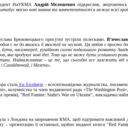
езидент НаУКМА
Андрій Мелешевич
підкреслив, звертаючись
асштабує якісно нові знання та компетентності в межах всієї кр
еслава Брюховецького присутні зустріли оплесками.
В’ячесла
бов є не до якихось її якостей чи чеснот. Ця любов є просто до
 бути, насамперед, рушійною силою подальшого розвитку Академі
, яка продукує нові ідеї. Тому що не може бути успішного розв
істини. Найважливіше – це те, що сьогодні все залежить від 
і Сагайдачний, і Мазепа»
.
ора стала
Ен Еплбаум
– всесвітньовідома журналістка, письменн
t», колумністка та член видавничої ради «The Washington Post», 
а премія), "Red Famine: Stalin's War on Ukraine", викладачка най
ула з Лондона на запрошення КМА, щоб підтримати важливий для
у – презентацію їі останньої, щойно виданої книги "Red Famine