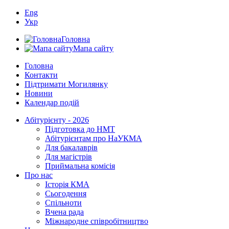
Eng
Укр
Головна
Мапа сайту
Головна
Контакти
Підтримати Могилянку
Новини
Календар подій
Абітурієнту - 2026
Підготовка до НМТ
Абітурієнтам про НаУКМА
Для бакалаврів
Для магістрів
Приймальна комісія
Про нас
Історія КМА
Сьогодення
Спільноти
Вчена рада
Міжнародне співробітництво