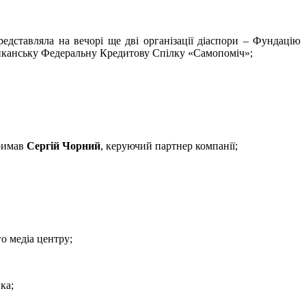
представляла на вечорі ще дві організації діаспори – Фундацію
иканську Федеральну Кредитову Спілку «Самопоміч»;
тримав
Сергій Чорний
, керуючий партнер компанії;
о медіа центру;
ка;