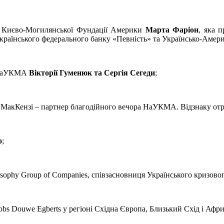
т Києво-Могилянської Фундації Америки
Марта Фаріон
, яка 
раїнського федерального банку «Певність» та Українсько-Амер
 НаУКМА
Вікторії Гуменюк та Сергія Сегеди
;
р МакКензі – партнер благодійного вечора НаУКМА. Відзнаку о
о
;
ophy Group of Companies, співзасновниця Українського кризовог
bs Douwe Egberts у регіоні Східна Європа, Близький Схід і Афри