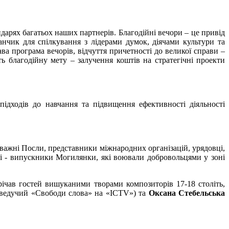
ндарях багатьох наших партнерів. Благодійні вечори – це привід
анчик для спілкування з лідерами думок, діячами культури та
 програма вечорів, відчуття причетності до великої справи –
ь благодійну мету – залучення коштів на стратегічні проекти
 підходів до навчання та підвищення ефективності діяльності
новажні Посли, представники міжнародних організацій, урядовці,
ості - випускники Могилянки, які воювали добровольцями у зоні
трічав гостей вишуканими творами композиторів 17-18 століть,
ведучий «Свободи слова» на «ICTV») та
Оксана Стебельська