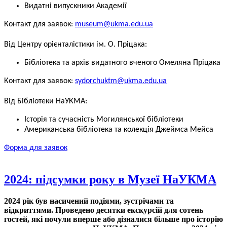
Видатні випускники Академії
Контакт для заявок:
museum@ukma.edu.ua
Від Центру орієнталістики ім. О. Пріцака:
Бібліотека та архів видатного вченого Омеляна Пріцака
Контакт для заявок:
sydorchuktm@ukma.edu.ua
Від Бібліотеки НаУКМА:
Історія та сучасність Могилянської бібліотеки
Американська бібліотека та колекція Джеймса Мейса
Форма для заявок
2024: підсумки року в Музеї НаУКМА
2024 рік був насичений подіями, зустрічами та
відкриттями. Проведено десятки екскурсій для сотень
гостей, які почули вперше або дізналися більше про історію