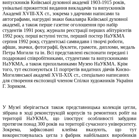
випускників Київської духовної академії 1903-1915 років,
унікальні прижиттєві видання викладачів та випускників
Академії XVIII-XX ст., зокрема з дарчими написами та
автографами, нагрудні знаки бакалавра Київської духовної
академії, а також перше газетне оголошення про набір
студентів 1991 року, журнали реєстрації перших абітурієнтів
1992 року, перші вступні тести, перший постер НаУКМА
серпня 1992 року, студентські самвидави і творчі роботи,
афіши, значки, фотографії, буклети, грамоти, дипломи, медаль
Петра Могили та ін. Всі представлені експонати передані і
подаровані співробітниками, студентами та випускниками
НаУКМА, а також прихильниками Музею НаУКМА. Крім
того, тут експонуються 11 портретів видатних діячів Києво-
Могилянської академії XVII-XIX ст., спеціально написаних
для створення експозиції членом Спілки художників України
Г. Зориком.
У Музеї зберігається також представницька колекція цегли,
зібрана в ході реконструкцій корпусів та ремонтних робіт на
території НаУКМА, що ілюструє особливості забудови
протягом понад 300 років на території сучасного університету.
Зокрема, зафіксовані клейма вказують, що тут
використовувалась цегла з фабрик найбільших виробників