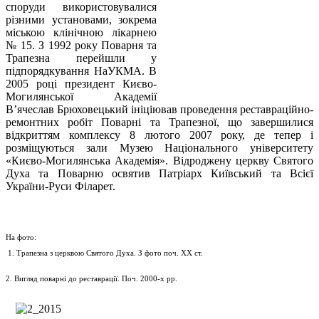
споруди використовувалися
різними установами, зокрема
міською клінічною лікарнею
№ 15. З 1992 року Поварня та
Трапезна перейшли у
підпорядкування НаУКМА. В
2005 році президент Києво-
Могилянської Академії
В’ячеслав Брюховецький ініціював проведення реставраційно-
ремонтних робіт Поварні та Трапезної, що завершилися
відкриттям комплексу 8 лютого 2007 року, де тепер і
розміщуються зали Музею Національного університету
«Києво-Могилянська Академія». Відроджену церкву Святого
Духа та Поварню освятив Патріарх Київський та Всієї
України-Руси Філарет.
На фото:
 1. Трапезна з церквою Святого Духа. З фото поч. ХХ ст.
2. Вигляд поварні до реставрації. Поч. 2000-х рр.