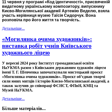
11 червня у програмі «Код ідентичності», присвяченій
видатному українському композитору, випускнику
Києво-Могилянської академії Артемію Веделю, взяла
участь керівниця музею Таїсія Сидорчук. Вона
розповіла про його життя та творчість.
Детальніше...
«Могилянка очима художників»:
виставка робіт учнів Київського
художнього ліцею
У вересні 2024 року Інститут громадянської освіти
НаУКМА разом з Київським державним художнім ліцеєм
імені Т. Г. Шевченка започаткували мистецький проєкт
«Могилянка очима художників». Проєкт об’єднав творчі
сили юних митців і історію Києво-Могилянської академії, а
також залучив до співпраці ФСНСТ, ФПвН, КМЦ та
Музей НаУКМА.
Детальніше...
Більше матеріалів...