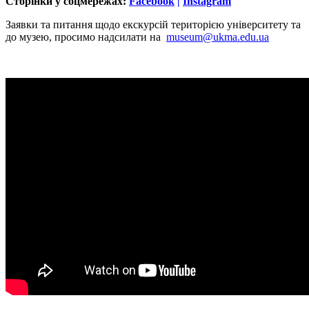
Сторінки у соцмережах:
Facebook
|
Instagram
Заявки та питання щодо екскурсій територією університету та
до музею, просимо надсилати на
museum@ukma.edu.ua