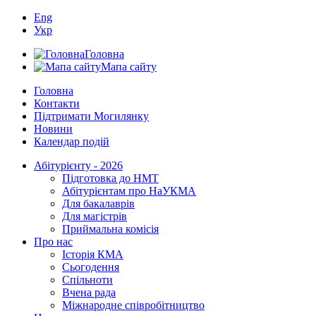
Eng
Укр
Головна
Мапа сайту
Головна
Контакти
Підтримати Могилянку
Новини
Календар подій
Абітурієнту - 2026
Підготовка до НМТ
Абітурієнтам про НаУКМА
Для бакалаврів
Для магістрів
Приймальна комісія
Про нас
Історія КМА
Сьогодення
Спільноти
Вчена рада
Міжнародне співробітництво