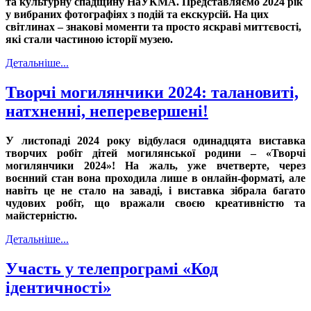
та культурну спадщину НаУКМА. Представляємо 2024 рік
у вибраних фотографіях з подій та екскурсій. На цих
світлинах – знакові моменти та просто яскраві миттєвості,
які стали частиною історії музею.
Детальніше...
Творчі могилянчики 2024: талановиті,
натхненні, неперевершені!
У листопаді 2024 року відбулася одинадцята виставка
творчих робіт дітей могилянської родини – «Творчі
могилянчики 2024»! На жаль, уже вчетверте, через
воєнний стан вона проходила лише в онлайн-форматі, але
навіть це не стало на заваді, і виставка зібрала багато
чудових робіт, що вражали своєю креативністю та
майстерністю.
Детальніше...
Участь у телепрограмі «Код
ідентичності»