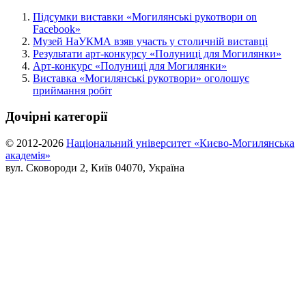
Підсумки виставки «Могилянські рукотвори on
Facebook»
Музей НаУКМА взяв участь у столичній виставці
Результати арт-конкурсу «Полуниці для Могилянки»
Aрт-конкурс «Полуниці для Могилянки»
Виставка «Могилянські рукотвори» оголошує
приймання робіт
Дочірні категорії
© 2012-2026
Національний університет «Києво-Могилянська
академія»
вул. Сковороди 2, Київ 04070, Україна