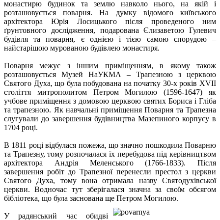
монастирю будинок та землю навколо нього, на якій і
розташовується поварня. На думку відомого київського
архітектора Юрія Лосицького після проведеного ним
ґрунтовного дослідження, подарована Єлизаветою Гулевич
будівля та поварня, є однією і тією самою спорудою –
найстарішою мурованою будівлею монастиря.
Поварня межує з іншим приміщенням, в якому також
розташовується Музей НаУКМА – Трапезною з церквою
Святого Духа, що була побудована на початку 30-х років XVII
століття митрополитом Петром Могилою (1596-1647) як
учбове приміщення з домовою церквою святих Бориса і Гліба
та трапезною. Як навчальні приміщення Поварня та Трапезна
слугували до завершення будівництва Мазепиного корпусу в
1704 році.
В 1811 році відбулася пожежа, що значно пошкодила Поварню
та Трапезну, тому розпочалася їх перебудова під керівництвом
архітектора Андрія Меленського (1766-1833). Після
завершення робіт до Трапезної перенесли престол з церкви
Святого Духа, тому вона отримала назву Святодухівської
церкви. Водночас тут зберігалася значна за своїм обсягом
бібліотека, що була заснована ще Петром Могилою.
У радянський час обидві