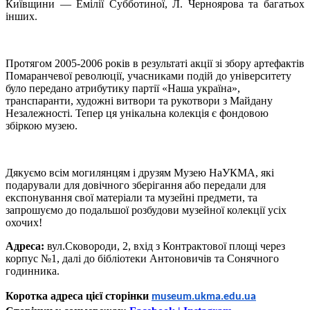
Київщини — Емілії Субботиної, Л. Черноярова та багатьох
інших.
Протягом 2005-2006 років в результаті акції зі збору артефактів
Помаранчевої революції, учасниками подій до університету
було передано атрибутику партії «Наша україна»,
транспаранти, художні витвори та рукотвори з Майдану
Незалежності. Тепер ця унікальна колекція є фондовою
збіркою музею.
Дякуємо всім могилянцям і друзям Музею НаУКМА, які
подарували для довічного зберігання або передали для
експонування свої матеріали та музейні предмети, та
запрошуємо до подальшої розбудови музейної колекції усіх
охочих!
Адреса:
вул.Сковороди, 2, вхід з Контрактової площі через
корпус №1, далі до бібліотеки Антоновичів та Сонячного
годинника.
Коротка адреса цієї сторінки
museum
.ukma.edu.ua