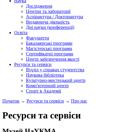
Наука
Дослідження
Центри та лабораторії
Аспірантура / Докторантура
Видавнича діяльність
Дні науки (конференції)
Освіта
Факультети
Бакалаврські програми
Магістерські програми
Сертифікатні програми
Центр забезпечення якості
Ресурси та сервіси
Відділ у справах студентства
Наукова бібліотека
Культурно-мистецький центр
Комп'ютерний центр
Спорт в Академії
Початок
→
Ресурси та сервіси
→
Про нас
Ресурси та сервіси
Музей НаУКМА