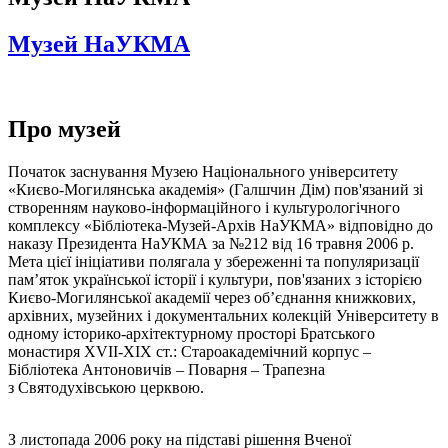
Музей НаУКМА
Про музей
Початок заснування Музею Національного університету
«Києво-Могилянська академія» (Галшчин Дім) пов'язаний зі
створенням науково-інформаційного і культурологічного
комплексу «Бібліотека-Музей-Архів НаУКМА» відповідно до
наказу Президента НаУКМА за №212 від 16 травня 2006 р.
Мета цієї ініціативи полягала у збереженні та популяризації
пам’яток української історії і культури, пов'язаних з історією
Києво-Могилянської академії через об’єднання книжкових,
архівних, музейних і документальних колекцій Університету в
одному історико-архітектурному просторі Братського
монастиря XVII-XIX ст.: Староакадемічний корпус –
Бібліотека Антоновичів – Поварня – Трапезна
з Святодухівською церквою.
З листопада 2006 року на підставі рішення Вченої