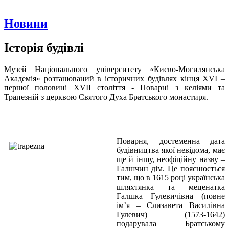
Новини
Історія будівлі
Музей Національного університету «Києво-Могилянська
Академія» розташований в історичних будівлях кінця XVI –
першої половині XVII століття - Поварні з келіями та
Трапезній з церквою Святого Духа Братського монастиря.
Поварня, достеменна дата
будівництва якої невідома, має
ще й іншу, неофіційну назву –
Галшчин дім. Це пояснюється
тим, що в 1615 році українська
шляхтянка та меценатка
Галшка Гулевичівна (повне
ім’я – Єлизавета Василівна
Гулевич) (1573-1642)
подарувала Братському