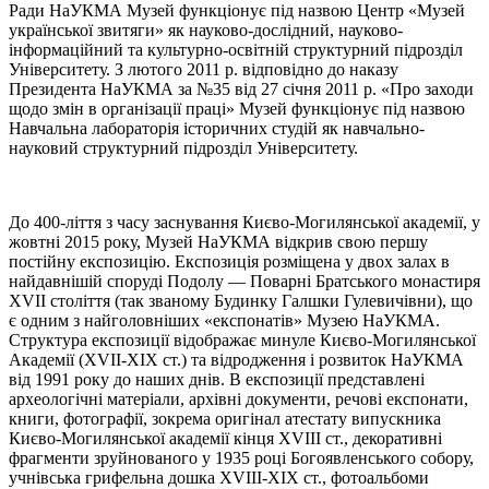
Ради НаУКМА Музей функціонує під назвою Центр «Музей
української звитяги» як науково-дослідний, науково-
інформаційний та культурно-освітній структурний підрозділ
Університету. З лютого 2011 р. відповідно до наказу
Президента НаУКМА за №35 від 27 січня 2011 р. «Про заходи
щодо змін в організації праці» Музей функціонує під назвою
Навчальна лабораторія історичних студій як навчально-
науковий структурний підрозділ Університету.
До 400-ліття з часу заснування Києво-Могилянської академії, у
жовтні 2015 року, Музей НаУКМА відкрив свою першу
постійну експозицію. Експозиція розміщена у двох залах в
найдавнішій споруді Подолу — Поварні Братського монастиря
XVII століття (так званому Будинку Галшки Гулевичівни), що
є одним з найголовніших «експонатів» Музею НаУКМА.
Структура експозиції відображає минуле Києво-Могилянської
Академії (XVII-XIX ст.) та відродження і розвиток НаУКМА
від 1991 року до наших днів. В експозиції представлені
археологічні матеріали, архівні документи, речові експонати,
книги, фотографії, зокрема оригінал атестату випускника
Києво-Могилянської академії кінця XVIII ст., декоративні
фрагменти зруйнованого у 1935 році Богоявленського собору,
учнівська грифельна дошка XVIII-XIX ст., фотоальбоми