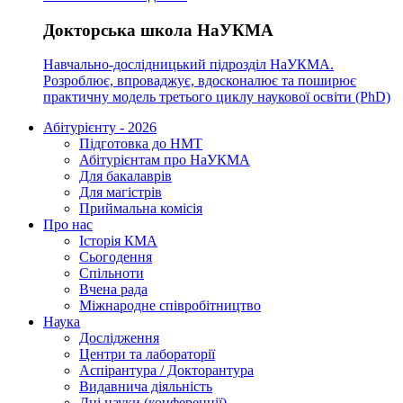
Докторська школа НаУКМА
Навчально-дослідницький підрозділ НаУКМА.
Розроблює, впроваджує, вдосконалює та поширює
практичну модель третього циклу наукової освіти (PhD)
Абітурієнту - 2026
Підготовка до НМТ
Абітурієнтам про НаУКМА
Для бакалаврів
Для магістрів
Приймальна комісія
Про нас
Історія КМА
Сьогодення
Спільноти
Вчена рада
Міжнародне співробітництво
Наука
Дослідження
Центри та лабораторії
Аспірантура / Докторантура
Видавнича діяльність
Дні науки (конференції)