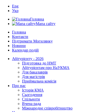
Eng
Укр
Головна
Мапа сайту
Головна
Контакти
Підтримати Могилянку
Новини
Календар подій
Абітурієнту - 2026
Підготовка до НМТ
Абітурієнтам про НаУКМА
Для бакалаврів
Для магістрів
Приймальна комісія
Про нас
Історія КМА
Сьогодення
Спільноти
Вчена рада
Міжнародне співробітництво