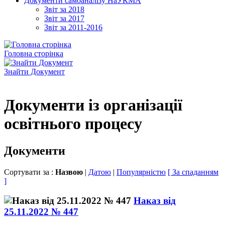
Документи самоаналізу НаУКМА
Звіт за 2018
Звіт за 2017
Звіт за 2011-2016
Головна сторінка
Знайти Документ
Документи із організації
освітнього процесу
Документи
Сортувати за :
Назвою
|
Датою
|
Популярністю
[ За спаданням
]
Наказ від
25.11.2022 № 447