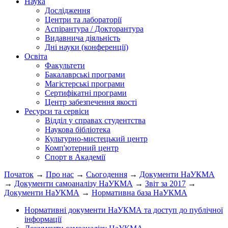
Наука
Дослідження
Центри та лабораторії
Аспірантура / Докторантура
Видавнича діяльність
Дні науки (конференції)
Освіта
Факультети
Бакалаврські програми
Магістерські програми
Сертифікатні програми
Центр забезпечення якості
Ресурси та сервіси
Відділ у справах студентства
Наукова бібліотека
Культурно-мистецький центр
Комп'ютерний центр
Спорт в Академії
Початок
→
Про нас
→
Сьогодення
→
Документи НаУКМА
→
Документи самоаналізу НаУКМА
→
Звіт за 2017
→
Документи НаУКМА
→
Нормативна база НаУКМА
Нормативні документи НаУКМА та доступ до публічної
інформації