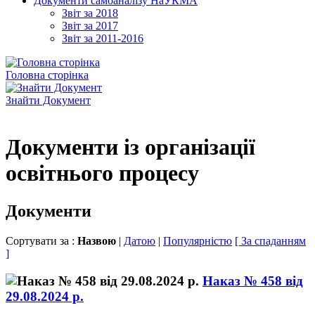
Документи самоаналізу НаУКМА
Звіт за 2018
Звіт за 2017
Звіт за 2011-2016
Головна сторінка
Знайти Документ
Документи із організації
освітнього процесу
Документи
Сортувати за :
Назвою
|
Датою
|
Популярністю
[ За спаданням
]
Наказ № 458 від
29.08.2024 р.