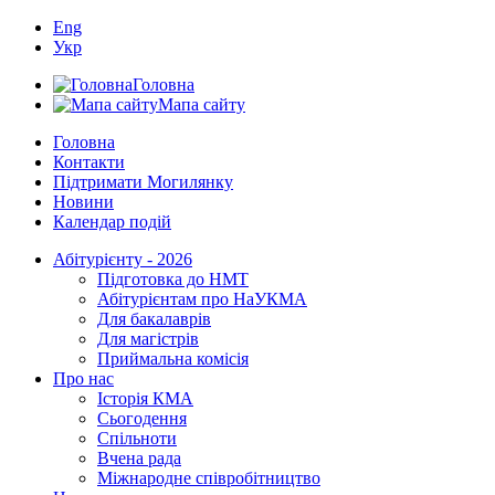
Eng
Укр
Головна
Мапа сайту
Головна
Контакти
Підтримати Могилянку
Новини
Календар подій
Абітурієнту - 2026
Підготовка до НМТ
Абітурієнтам про НаУКМА
Для бакалаврів
Для магістрів
Приймальна комісія
Про нас
Історія КМА
Сьогодення
Спільноти
Вчена рада
Міжнародне співробітництво