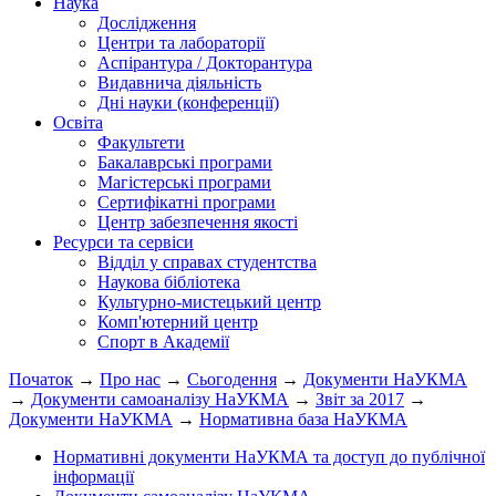
Наука
Дослідження
Центри та лабораторії
Аспірантура / Докторантура
Видавнича діяльність
Дні науки (конференції)
Освіта
Факультети
Бакалаврські програми
Магістерські програми
Сертифікатні програми
Центр забезпечення якості
Ресурси та сервіси
Відділ у справах студентства
Наукова бібліотека
Культурно-мистецький центр
Комп'ютерний центр
Спорт в Академії
Початок
→
Про нас
→
Сьогодення
→
Документи НаУКМА
→
Документи самоаналізу НаУКМА
→
Звіт за 2017
→
Документи НаУКМА
→
Нормативна база НаУКМА
Нормативні документи НаУКМА та доступ до публічної
інформації