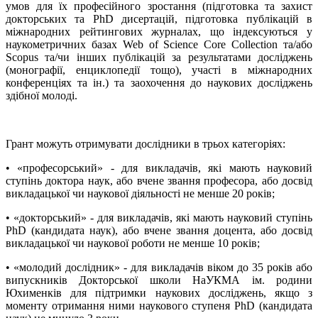
умов для їх професійного зростання (підготовка та захист
докторських та PhD дисертацій, підготовка публікацій в
міжнародних рейтингових журналах, що індексуються у
наукометричних базах Web of Science Core Collection та/або
Scopus та/чи інших публікацій за результатами досліджень
(монографії, енциклопедії тощо), участі в міжнародних
конференціях та ін.) та заохочення до наукових досліджень
здібної молоді.
Грант можуть отримувати дослідники в трьох категоріях:
• «професорський» - для викладачів, які мають науковий
ступінь доктора наук, або вчене звання професора, або досвід
викладацької чи наукової діяльності не менше 20 років;
• «докторський» - для викладачів, які мають науковий ступінь
PhD (кандидата наук), або вчене звання доцента, або досвід
викладацької чи наукової роботи не менше 10 років;
• «молодий дослідник» - для викладачів віком до 35 років або
випускників Докторської школи НаУКМА ім. родини
Юхименків для підтримки наукових досліджень, якщо з
моменту отримання ними наукового ступеня PhD (кандидата