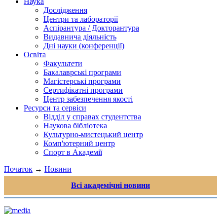
Наука
Дослідження
Центри та лабораторії
Аспірантура / Докторантура
Видавнича діяльність
Дні науки (конференції)
Освіта
Факультети
Бакалаврські програми
Магістерські програми
Сертифікатні програми
Центр забезпечення якості
Ресурси та сервіси
Відділ у справах студентства
Наукова бібліотека
Культурно-мистецький центр
Комп'ютерний центр
Спорт в Академії
Початок
→
Новини
Всі академічні новини