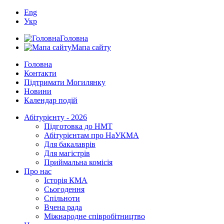
Eng
Укр
Головна
Мапа сайту
Головна
Контакти
Підтримати Могилянку
Новини
Календар подій
Абітурієнту - 2026
Підготовка до НМТ
Абітурієнтам про НаУКМА
Для бакалаврів
Для магістрів
Приймальна комісія
Про нас
Історія КМА
Сьогодення
Спільноти
Вчена рада
Міжнародне співробітництво