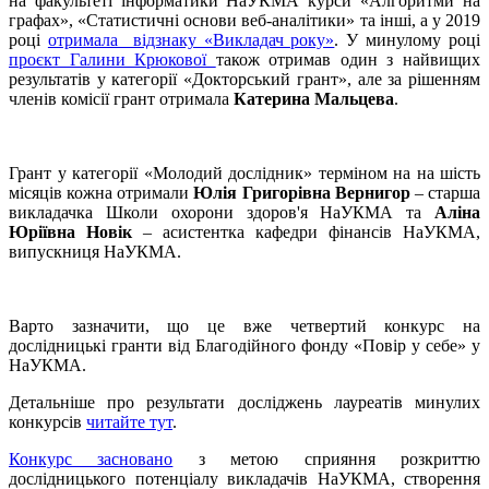
на факультеті інформатики НаУКМА курси «Алгоритми на
графах», «Статистичні основи веб-аналітики» та інші, а у 2019
році
отримала відзнаку «Викладач року»
. У минулому році
проєкт Галини Крюкової
також отримав один з найвищих
результатів у категорії «Докторський грант», але за рішенням
членів комісії грант отримала
Катерина Мальцева
.
Грант у категорії «Молодий дослідник» терміном на на шість
місяців кожна отримали
Юлія Григорівна Вернигор
– старша
викладачка Школи охорони здоров'я НаУКМА та
Аліна
Юріївна Новік
– асистентка кафедри фінансів НаУКМА,
випускниця НаУКМА.
Варто зазначити, що це вже четвертий конкурс на
дослідницькі гранти від Благодійного фонду «Повір у себе» у
НаУКМА.
Детальніше про результати досліджень лауреатів минулих
конкурсів
читайте тут
.
Конкурс засновано
з метою сприяння розкриттю
дослідницького потенціалу викладачів НаУКМА, створення