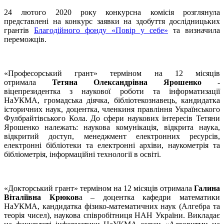
24 лютого 2020 року конкурсна комісія розглянула
представлені на конкурс заявки на здобуття дослідницьких
грантів
Благодійного фонду «Повір у себе»
та визначила
переможців.
«Професорський грант» терміном на 12 місяців
отримала
Тетяна Олександрівна Ярошенко
-
віцепрезидентка з наукової роботи та інформатизації
НаУКМА, громадська діячка, бібліотекознавець, кандидатка
історичних наук, доцентка, членкиня правління Українського
Фулбрайтівського Кола. До сфери наукових інтересів Тетяни
Ярошенко належать: наукова комунікація, відкрита наука,
відкритий доступ, менеджмент електронних ресурсів,
електронні бібліотеки та електронні архіви, наукометрія та
бібліометрія, інформаційні технології в освіті.
«Докторський грант» терміном на 12 місяців отримала
Галина
Віталіївна Крюков
а – доцентка кафедри математики
НаУКМА, кандидатка фізико-математичних наук (Алгебра та
теорія чисел), наукова співробітниця НАН України. Викладає