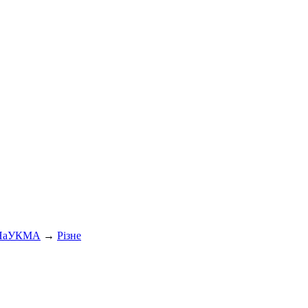
 НаУКМА
→
Різне