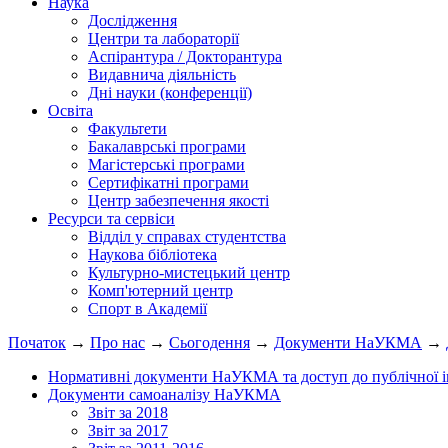
Наука
Дослідження
Центри та лабораторії
Аспірантура / Докторантура
Видавнича діяльність
Дні науки (конференції)
Освіта
Факультети
Бакалаврські програми
Магістерські програми
Сертифікатні програми
Центр забезпечення якості
Ресурси та сервіси
Відділ у справах студентства
Наукова бібліотека
Культурно-мистецький центр
Комп'ютерний центр
Спорт в Академії
Початок
→
Про нас
→
Сьогодення
→
Документи НаУКМА
→
Нормативні документи НаУКМА та доступ до публічної і
Документи самоаналізу НаУКМА
Звіт за 2018
Звіт за 2017