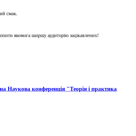
ий смак.
хопити якомога ширшу аудиторію зацікавлених!
на Наукова конференція "Теорія і практика