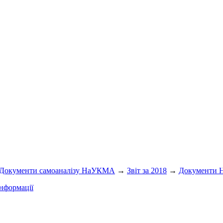
Документи самоаналізу НаУКМА
→
Звіт за 2018
→
Документи
нформації