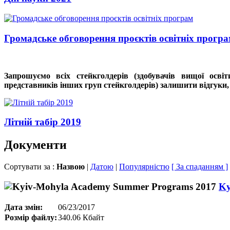
Громадське обговорення проєктів освітніх прогр
Запрошуємо всіх стейкголдерів (здобувачів вищої освіт
представників інших груп стейкголдерів) залишити відгуки,
Літній табір 2019
Документи
Сортувати за :
Назвою
|
Датою
|
Популярністю
[ За спаданням ]
Ky
Дата змін:
06/23/2017
Розмір файлу:
340.06 Кбайт