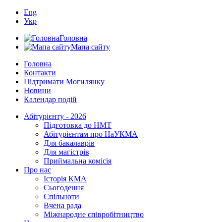
Eng
Укр
Головна
Мапа сайту
Головна
Контакти
Підтримати Могилянку
Новини
Календар подій
Абітурієнту - 2026
Підготовка до НМТ
Абітурієнтам про НаУКМА
Для бакалаврів
Для магістрів
Приймальна комісія
Про нас
Історія КМА
Сьогодення
Спільноти
Вчена рада
Міжнародне співробітництво