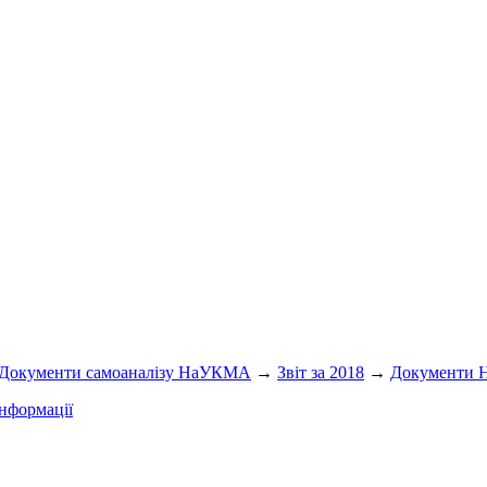
Документи самоаналізу НаУКМА
→
Звіт за 2018
→
Документи
нформації