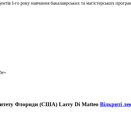
нтів І-го року навчання бакалаврських та магістерських програ
бе»
Відкриті ле