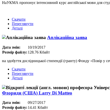
НаУКМА пропонує інтенсивний курс англійської мови для студе
Скачати
Переглянути
Деталі
Аплікаційна заява
Дата змін:
10/19/2017
Розмір файлу:
128.76 Кбайт
на здобуття дослідницької стипендії (гранту) Фонду «Повір у се
Скачати
Переглянути
Деталі
Флориди (США) Larry Di Matteo
Дата змін:
09/27/2017
Розмір файлу:
14.41 Кбайт