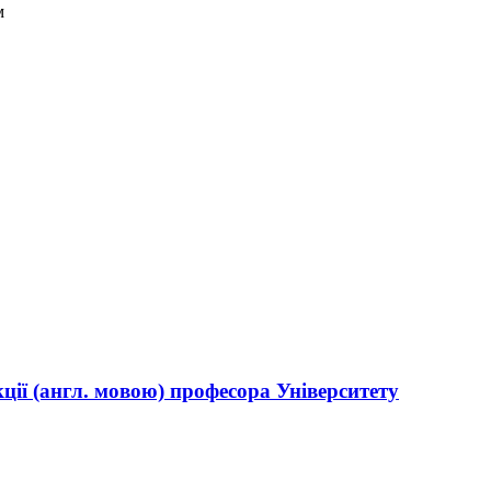
м
кції (англ. мовою) професора Університету