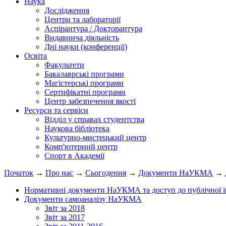
Наука
Дослідження
Центри та лабораторії
Аспірантура / Докторантура
Видавнича діяльність
Дні науки (конференції)
Освіта
Факультети
Бакалаврські програми
Магістерські програми
Сертифікатні програми
Центр забезпечення якості
Ресурси та сервіси
Відділ у справах студентства
Наукова бібліотека
Культурно-мистецький центр
Комп'ютерний центр
Спорт в Академії
Початок
→
Про нас
→
Сьогодення
→
Документи НаУКМА
→
Нормативні документи НаУКМА та доступ до публічної і
Документи самоаналізу НаУКМА
Звіт за 2018
Звіт за 2017