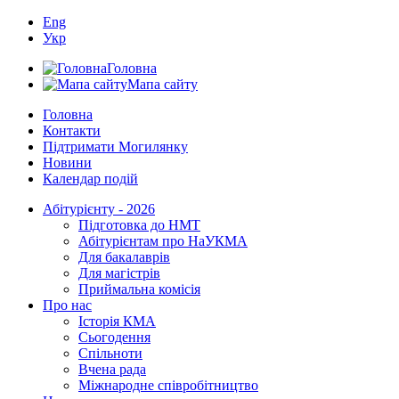
Eng
Укр
Головна
Мапа сайту
Головна
Контакти
Підтримати Могилянку
Новини
Календар подій
Абітурієнту - 2026
Підготовка до НМТ
Абітурієнтам про НаУКМА
Для бакалаврів
Для магістрів
Приймальна комісія
Про нас
Історія КМА
Сьогодення
Спільноти
Вчена рада
Міжнародне співробітництво