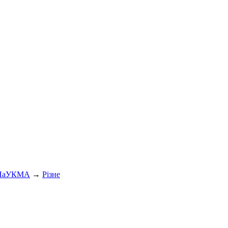
 НаУКМА
→
Різне