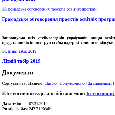
Громадське обговорення проєктів освітніх прогр
Запрошуємо всіх стейкголдерів (здобувачів вищої освіт
представників інших груп стейкголдерів) залишити відгуки,
Літній табір 2019
Документи
Сортувати за :
Назвою
|
Датою
|
Популярністю
[ За спаданням ]
Інтенсивний 
Дата змін:
07/31/2019
Розмір файлу:
243.71 Кбайт