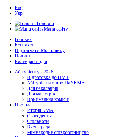
Eng
Укр
Головна
Мапа сайту
Головна
Контакти
Підтримати Могилянку
Новини
Календар подій
Абітурієнту - 2026
Підготовка до НМТ
Абітурієнтам про НаУКМА
Для бакалаврів
Для магістрів
Приймальна комісія
Про нас
Історія КМА
Сьогодення
Спільноти
Вчена рада
Міжнародне співробітництво