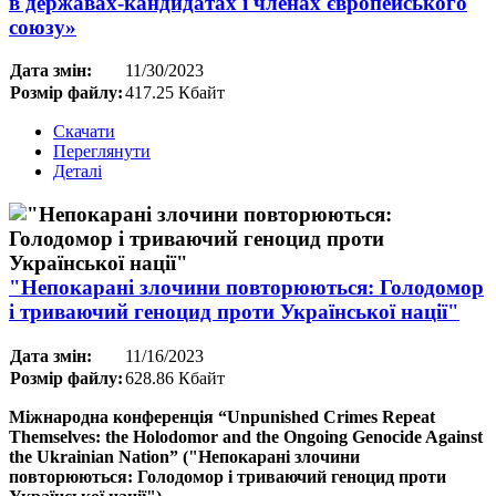
в державах-кандидатах і членах європейського
союзу»
Дата змін:
11/30/2023
Розмір файлу:
417.25 Кбайт
Скачати
Переглянути
Деталі
"Непокарані злочини повторюються: Голодомор
і триваючий геноцид проти Української нації"
Дата змін:
11/16/2023
Розмір файлу:
628.86 Кбайт
Міжнародна конференція “Unpunished Crimes Repeat
Themselves: the Holodomor and the Ongoing Genocide Against
the Ukrainian Nation” ("Непокарані злочини
повторюються: Голодомор і триваючий геноцид проти