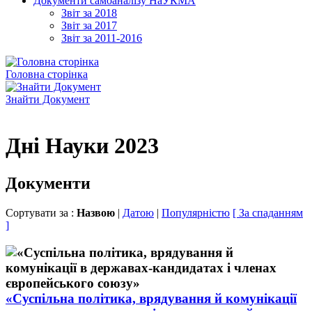
Документи самоаналізу НаУКМА
Звіт за 2018
Звіт за 2017
Звіт за 2011-2016
Головна сторінка
Знайти Документ
Дні Науки 2023
Документи
Сортувати за :
Назвою
|
Датою
|
Популярністю
[ За спаданням
]
«Cуспільна політика, врядування й комунікації