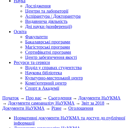
Наука
Дослідження
Центри та лабораторії
Аспірантура / Докторантура
Видавнича діяльність
Дні науки (конференції)
Освіта
Факультети
Бакалаврські програми
Магістерські програми
Сертифікатні програми
Центр забезпечення якості
Ресурси та сервіси
Відділ у справах студентства
Наукова бібліотека
Культурно-мистецький центр
Комп'ютерний центр
Спорт в Академії
Початок
→
Про нас
→
Сьогодення
→
Документи НаУКМА
→
Документи самоаналізу НаУКМА
→
Звіт за 2018
→
Документи НаУКМА
→
Різне
→
Оголошення
Нормативні документи НаУКМА та доступ до публічної
інформації