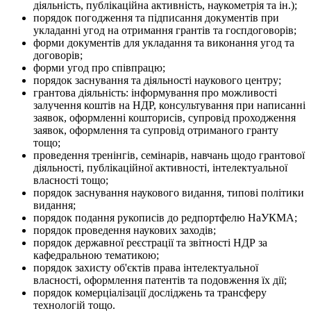
діяльність, публікаційна активність, наукометрія та ін.);
порядок погодження та підписання документів при
укладанні угод на отримання грантів та госпдоговорів;
форми документів для укладання та виконання угод та
договорів;
форми угод про співпрацю;
порядок заснування та діяльності наукового центру;
грантова діяльність: інформування про можливості
залучення коштів на НДР, консультування при написанні
заявок, оформленні кошторисів, супровід проходження
заявок, оформлення та супровід отриманого гранту
тощо;
проведення тренінгів, семінарів, навчань щодо грантової
діяльності, публікаційної активності, інтелектуальної
власності тощо;
порядок заснування наукового видання, типові політики
видання;
порядок подання рукописів до редпортфелю НаУКМА;
порядок проведення наукових заходів;
порядок державної реєстрації та звітності НДР за
кафедральною тематикою;
порядок захисту об'єктів права інтелектуальної
власності, оформлення патентів та подовження їх дії;
порядок комерціалізації досліджень та трансферу
технологій тощо.