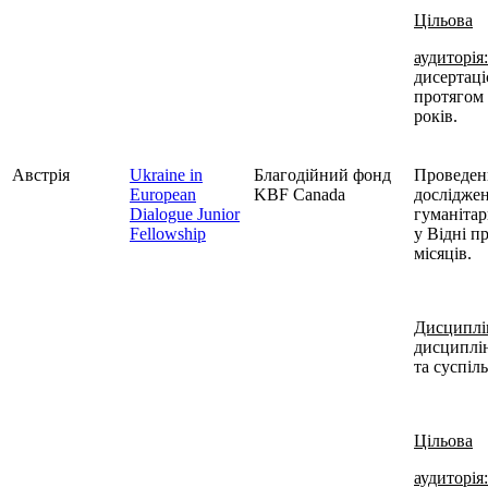
Цільова
аудиторія:
дисертац
протягом 
років.
Австрія
Ukraine in
Благод
ійний фонд
Проведен
European
KBF
Canada
досліджен
Dialogue Junior
гуманіта
Fellowship
у
Відні п
місяців.
Дисциплі
дисциплі
та суспіл
Цільова
аудиторія: