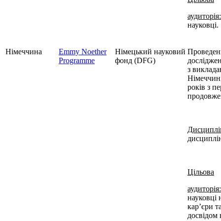
аудиторія:
науковці.
Німеччина
Emmy Noether
Німецький науковий
Проведен
Programme
фонд (DFG)
досліджен
з виклада
Німеччині
років з п
продовже
Дисциплі
дисциплі
Цільова
аудиторія:
науковці 
кар’єри т
досвідом 