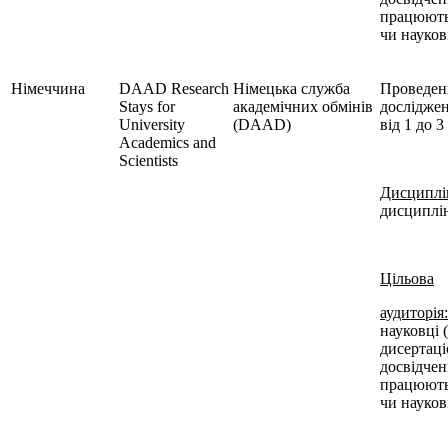
працюють 
чи наукові
Німеччина
DAAD Research
Німецька служба
Проведен
Stays for
академічних обмінів
досліджен
University
(DAAD)
від 1 до 3
Academics and
Scientists
Дисциплі
дисциплі
Цільова
аудиторія:
науковці 
дисертаціє
досвідчен
працюють 
чи наукові