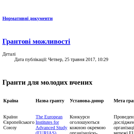
Нормативні документи
Грантові можливості
Деталі
Дата публікації: Четвер, 25 травня 2017, 10:29
Гранти для молодих вчених
Країна
Назва гранту
Установа-донор
Мета гра
Країни
The European
Конкурси
Проведен
Європейського
Institutes for
оголошуються
досліджен
Союзу
Advanced Study
кожною окремою
організац
(EURIAS)
організацією-
мережі E