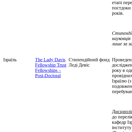
етапі пер
постдоки 
років.
Стипенді
науковців
лише за з
Ізраїль
The Lady Davis
Стипендійний фонд
Проведен
Fellowship Trust
Леді Девіс
досліджен
Fellowships –
року в од
Post-Doctoral
провідних
Ізраїлю (
подовжен
перебуван
Дисциплі
до перелі
кафедр Із
інституту