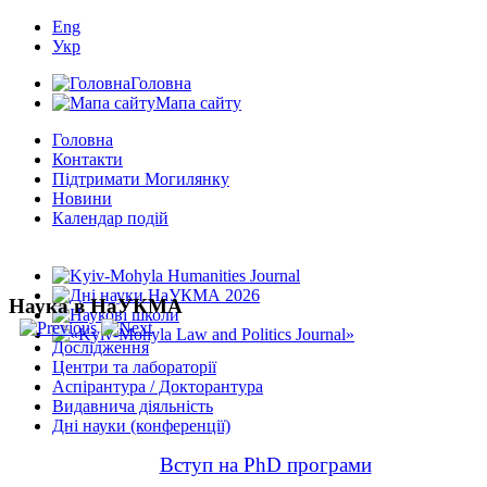
Eng
Укр
Головна
Мапа сайту
Головна
Контакти
Підтримати Могилянку
Новини
Календар подій
Наука в НаУКМА
Дослідження
Центри та лабораторії
Аспірантура / Докторантура
Видавнича діяльність
Дні науки (конференції)
Вступ на PhD програми