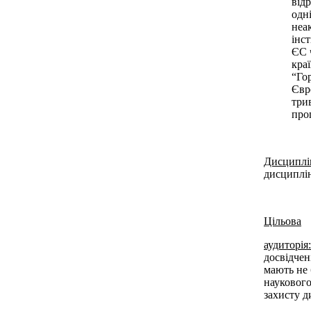
від
одні
неа
інст
ЄС 
кра
“Го
Євр
три
про
Дисциплі
дисциплі
Цільова
аудиторія:
досвідчен
мають не 
наукового
захисту д