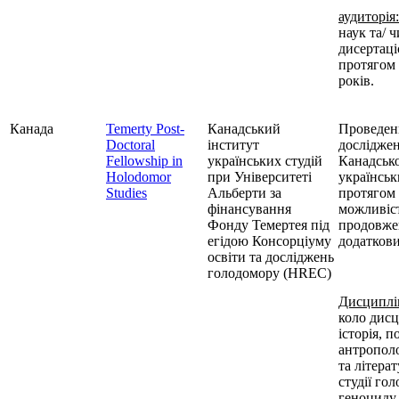
аудиторія:
наук та/ ч
дисертац
протягом 
років.
Канада
Temerty Post-
Канадський
Проведен
Doctoral
інститут
досліджен
Fellowship in
українських студій
Канадсько
Holodomor
при Університеті
українськ
Studies
Альберти за
протягом 
фінансування
можливіс
Фонду Темертея під
продовже
егідою Консорціуму
додаткови
освіти та досліджень
голодомору (HREC)
Дисциплі
коло дисц
історія, п
антрополо
та літерат
студії го
геноциду 