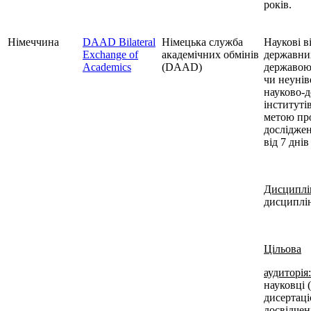
років.
Німеччина
DAAD Bilateral
Німецька служба
Наукові в
Exchange of
академічних обмінів
державни
Academics
(DAAD)
державою 
чи неунів
науково-д
інститут
метою пр
досл
і
дже
від 7 днів
Дисциплі
дисциплі
Цільова
аудиторія:
науковці 
дисертаціє
досвідчен