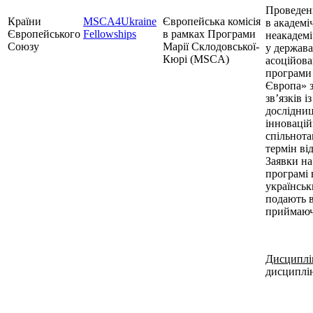
Проведен
Країни
MSCA4Ukraine
Європейська комісія
в академі
Європейського
Fellowships
в рамках Програми
неакадем
Союзу
Марії Склодовської-
у держава
Кюрі (
MSCA
)
асоційова
програми
Європа» з
зв’язків із
дослідни
інноваці
спільнота
термін від
Заявки на
програмі 
українськ
подають 
приймаючі
Дисциплі
дисциплі