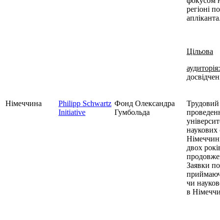
фокусом н
регіоні п
апліканта
Цільова
аудиторія:
досвідчен
Німеччина
Philipp Schwartz
Фонд Олександра
Трудовий 
Initiative
Гумбольда
проведенн
університ
наукових 
Німеччин
двох рокі
продовжен
Заявки п
приймаюч
чи науко
в Німеччи