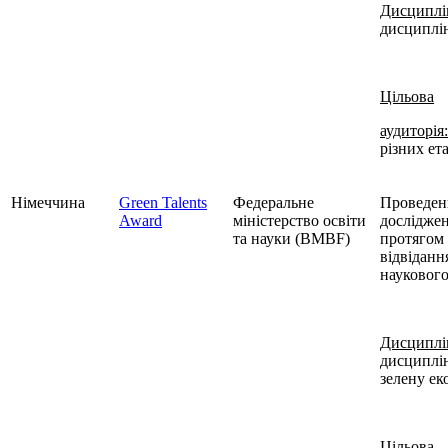
Дисциплі
дисциплі
Цільова
аудиторія:
різних ет
Німеччина
Green Talents
Федеральне
Проведен
Award
міністерство освіти
досліджен
та науки (BMBF)
протягом 
відвідан
наукового
Дисциплі
дисциплі
зелену ек
Цільова