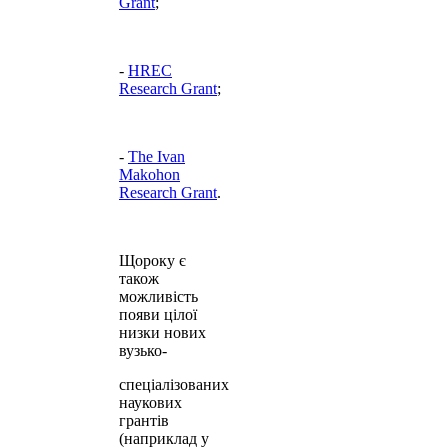
Grant
;
-
HREC
Research Grant
;
-
The Ivan
Makohon
Research Grant
.
Щороку є
також
можливість
появи цілої
низки нових
вузько
-
спеціалізованих
наукових
грантів
(наприклад у