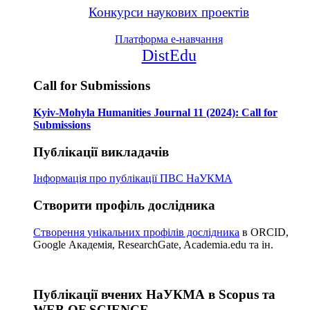
Конкурси наукових проектів
Платформа е-навчання
DistEdu
Call for Submissions
Kyiv-Mohyla Humanities Journal 11 (2024): Call for
Submissions
Публікації викладачів
Інформація про публікації
ПВС НаУКМА
Створити профіль дослідника
Створення унікальних профілів дослідника
в ORCID,
Google Академія, ResearchGate, Academia.edu та ін.
Публікації вчених НаУКМА в Scopus та
WEB OF SCIENCE