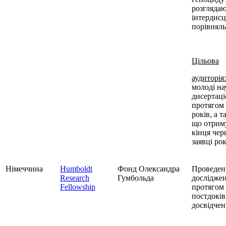
розглядаю
інтердисц
порівняль
Цільова
аудиторія:
молоді на
дисертац
протягом 
років, а т
що отрим
кінця чер
заявці ро
Німеччина
Humboldt
Фонд Олександра
Проведен
Research
Гумбольда
досліджен
Fellowship
протягом 
постдоків
досвідчен