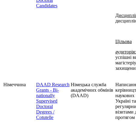
Doctoral
Candidates
Дисциплі
дисциплі
Цільова
аудиторія:
успішні 
магістеріу
захищени
Німеччина
DAAD Research
Німецька служба
Написання
Grants - Bi-
академічних обмінів
керівниц
nationally
(DAAD)
наукових 
Supervised
Україні т
Doctoral
регулярн
Degrees /
візитами
Cotutelle
протягом 