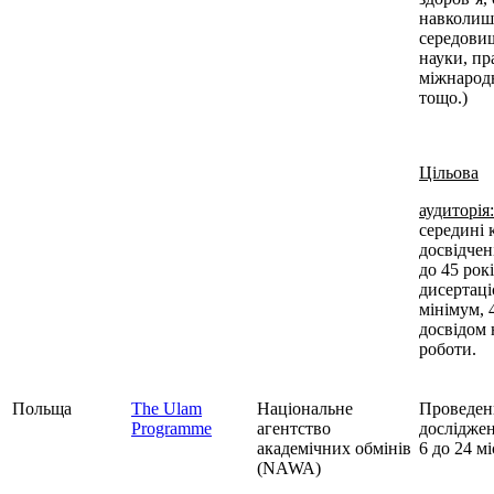
навколиш
середовищ
науки, пр
міжнарод
тощо.)
Цільова
аудиторія:
середині 
досвідчен
до 45 рок
дисертаці
мінімум, 
досвідом 
роботи.
Польща
The Ulam
Національне
Проведен
Programme
агентство
досліджен
академічних обмінів
6 до 24 мі
(NAWA)