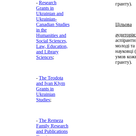
-
Research
гранту).
Grants in
Ukrainian and
Ukrainian-
Canadian Studies
Цільова
in the
аудиторія:
Humanities and
аспіранти
Social Sciences,
молоді та
Law, Education,
науковці 
and Library
умов кож
Sciences
;
гранту).
-
The Teodota
and Ivan Klym
Grants in
Ukrainian
Studies
;
-
The Remeza
Family Research
and Publications