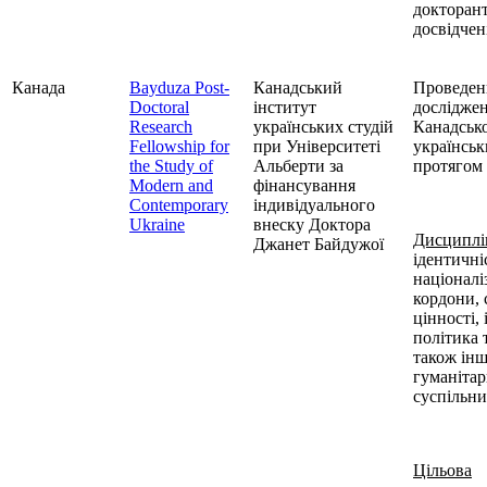
докторант
досвідчен
Канада
Bayduza Post-
Канадський
Проведен
Doctoral
інститут
досліджен
Research
українських студій
Канадсько
Fellowship for
при Університеті
українськ
the Study of
Альберти за
протягом 
Modern and
фінансування
Contemporary
індивідуального
Ukraine
внеску Доктора
Дисциплі
Джанет Байдужої
ідентичні
націоналі
кордони, 
цінності,
політика т
також інш
гуманітар
суспільни
Цільова