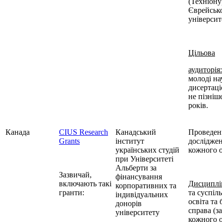
(Техніону
Єврейськ
університ
Цільова
аудиторія:
молоді на
дисертац
не пізніш
років.
Канада
CIUS
Research
Канадський
Проведен
Grants
інститут
дослідже
українських студій
кожного о
при Університеті
Альберти за
Зазвичай,
фінансування
включають такі
Дисциплі
корпоративних та
гранти:
та суспіл
індивідуальних
освіта
та
б
донорів
справа (з
університету
кожного 