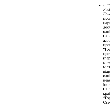
Eur
Post
Fell
про
нау
дос
одні
ЄС 
асо
про
“Го
про
(пе
мож
міс
від
одні
неа
інст
ЄС 
кра
“Го
Євр