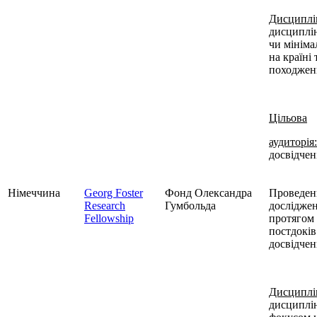
Дисциплі
дисциплін
чи мінім
на країні 
походженн
Цільова
аудиторія:
досвідчен
Німеччина
Georg Foster
Фонд Олександра
Проведен
Research
Гумбольда
досліджен
Fellowship
протягом 
постдоків
досвідчен
Дисциплі
дисциплі