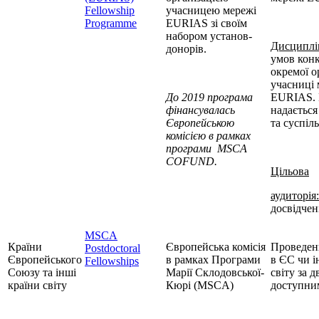
Fellowship
учасницею мережі
Programme
EURIAS зі своїм
набором установ-
Дисциплі
донорів.
умов кон
окремої ор
учасниці 
До 2019 програма
EURIAS. 
фінансувалась
надається
Європейською
та суспіл
комісією
в рамках
програми MSCA
СOFUND.
Цільова
аудиторія:
досвідчен
MSCA
Країни
Європейська комісія
Проведен
Postdoctoral
Європейського
в рамках Програми
в ЄС чи і
Fellowships
Союзу
та інші
Марії Склодовської-
світу за 
країни світу
Кюрі (
MSCA
)
доступни