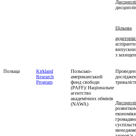
Дисциплі
дисциплі
Цільова
аудиторія:
аспіранти
випускни
з захище
Польща
Kirkland
Польсько-
Проведен
Research
американський
дослідже
Program
фонд свободи
триваліст
(PAFF)/ Національне
агентство
академічних обмінів
Дисциплі
(NAWA)
розвитком
економіки
громадян
суспільст
менеджме
здоров’я,