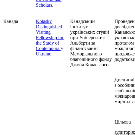
Scholars
.
Канада
Kolasky
Канадський
Проведен
Distinguished
інститут
досліджен
Visiting
українських студій
Канадсько
Fellowship for
при Університеті
українськ
the Study of
Альберти за
протягом 
Contemporary
фінансування
можливіс
Ukraine
Меморіального
продовже
благодійного фонду
додаткови
Джона Коласького
Дисциплі
з особли
глобальні
міжнарод
мирних ст
Цільова
аудиторія: