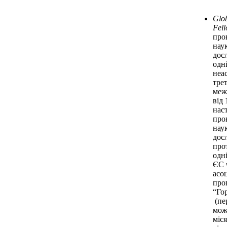
Glob
Fell
про
нау
дос
одні
неа
трет
меж
від 
нас
про
нау
дос
про
одні
ЄС 
асо
про
“Го
(пе
мож
міс