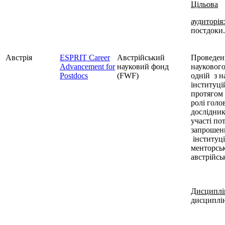
Цільова
аудиторія:
постдоки.
Австрія
ESPRIT Career
Австрійський
Проведен
Advancement for
науковий фонд
наукового
Postdocs
(FWF)
одн
ій з 
інституці
протягом 
ролі голо
дослідник
участі по
запрошенн
інституці
менторськ
австрійсь
Дисциплі
дисциплі