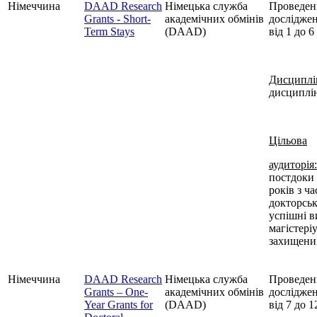
Німеччина
DAAD Research
Німецька служба
Проведен
Grants - Short-
академічних обмінів
досліджен
Term Stays
(DAAD)
від 1 до 6
Дисциплі
дисциплі
Цільова
аудиторія:
постдоки 
років з ч
докторськ
успішні 
магістеріу
захищени
Німеччина
DAAD Research
Німецька служба
Проведен
Grants – One-
академічних обмінів
досліджен
Year Grants for
(DAAD)
від 7 до 1