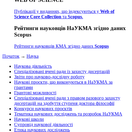
Публікації у виданнях, що індексуються у
Web of
Science Core Collection
та
Scopus
.
Рейтинги науковців НаУКМА згідно даних
Scopus
Рейтинги науковців КМА згідно даних
Scopus
Початок
→
Наука
Наукова діяльність
Спеціалізовані вчені ради із захисту дисертацій
Звіти про науково-дослідну роботу
Наукові проєкти, що виконуються в НаУКМА за
грантами
Грантові можливості
Спеціалізовані вчені ради з правом разового захисту
дисертацій на здобуття ступеня доктора філософії
Конкурси наукових проєктів
Тематика наукових досліджень та розробок НаУКМА
Наукові школи
Супровід наукової діяльності
Етика наукових досліджень