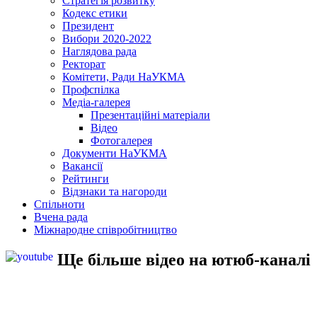
Стратегія розвитку
Кодекс етики
Президент
Вибори 2020-2022
Наглядова рада
Ректорат
Комітети, Ради НаУКМА
Профспілка
Медіа-галерея
Презентаційні матеріали
Відео
Фотогалерея
Документи НаУКМА
Вакансії
Рейтинги
Відзнаки та нагороди
Спільноти
Вчена рада
Міжнародне співробітництво
Ще більше відео на ютюб-каналі