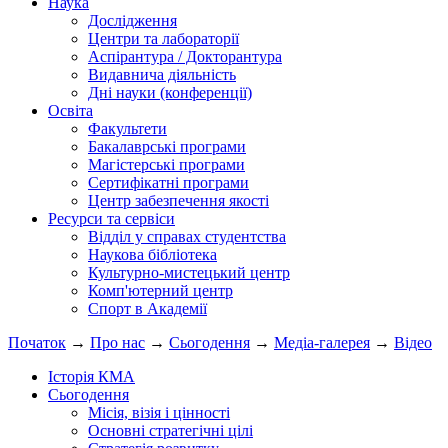
Наука
Дослідження
Центри та лабораторії
Аспірантура / Докторантура
Видавнича діяльність
Дні науки (конференції)
Освіта
Факультети
Бакалаврські програми
Магістерські програми
Сертифікатні програми
Центр забезпечення якості
Ресурси та сервіси
Відділ у справах студентства
Наукова бібліотека
Культурно-мистецький центр
Комп'ютерний центр
Спорт в Академії
Початок
→
Про нас
→
Сьогодення
→
Медіа-галерея
→
Відео
Історія КМА
Сьогодення
Місія, візія і цінності
Основні стратегічні цілі