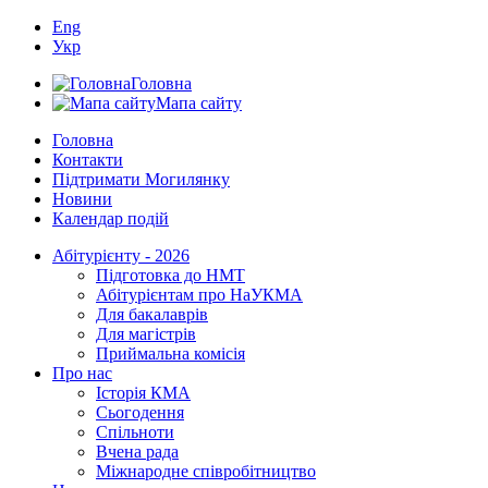
Eng
Укр
Головна
Мапа сайту
Головна
Контакти
Підтримати Могилянку
Новини
Календар подій
Абітурієнту - 2026
Підготовка до НМТ
Абітурієнтам про НаУКМА
Для бакалаврів
Для магістрів
Приймальна комісія
Про нас
Історія КМА
Сьогодення
Спільноти
Вчена рада
Міжнародне співробітництво