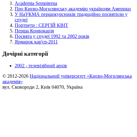
Academia Sempiterna
Про Києво-Могилянську академію українцям Америки
У НаУКМА першокурсників традиційно посвятили у
спудеї
Портрети : СЕРГІЙ КВІТ
Перша Конвокація
Посвята у спудеї 1992 та 2002 років
Ярмарок кар'єр-2011
Дочірні категорії
2002 - телевізійний архів
© 2012-2026
Національний університет «Києво-Могилянська
академія»
вул. Сковороди 2, Київ 04070, Україна