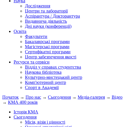
Наука
Дослідження
Центри та лабораторії
Аспірантура / Докторантура
Видавнича діяльність
Дні науки (конференції)
Освіта
Факультети
Бакалаврські програми
Магістерські програми
Сертифікатні програми
Центр забезпечення якості
Ресурси та сервіси
Відділ у справах студентства
Наукова бібліотека
Культурно-мистецький центр
Комп'ютерний центр
Спорт в Академії
Початок
→
Про нас
→
Сьогодення
→
Медіа-галерея
→
Відео
→
КМА 400 років
Історія КМА
Сьогодення
Місія, візія і цінності