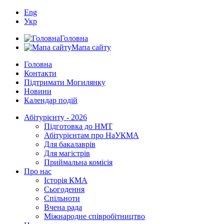
Eng
Укр
Головна
Мапа сайту
Головна
Контакти
Підтримати Могилянку
Новини
Календар подій
Абітурієнту - 2026
Підготовка до НМТ
Абітурієнтам про НаУКМА
Для бакалаврів
Для магістрів
Приймальна комісія
Про нас
Історія КМА
Сьогодення
Спільноти
Вчена рада
Міжнародне співробітництво