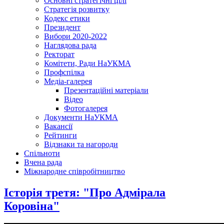
Основні стратегічні цілі
Стратегія розвитку
Кодекс етики
Президент
Вибори 2020-2022
Наглядова рада
Ректорат
Комітети, Ради НаУКМА
Профспілка
Медіа-галерея
Презентаційні матеріали
Відео
Фотогалерея
Документи НаУКМА
Вакансії
Рейтинги
Відзнаки та нагороди
Спільноти
Вчена рада
Міжнародне співробітництво
Історія третя: "Про Адмірала
Коровіна"