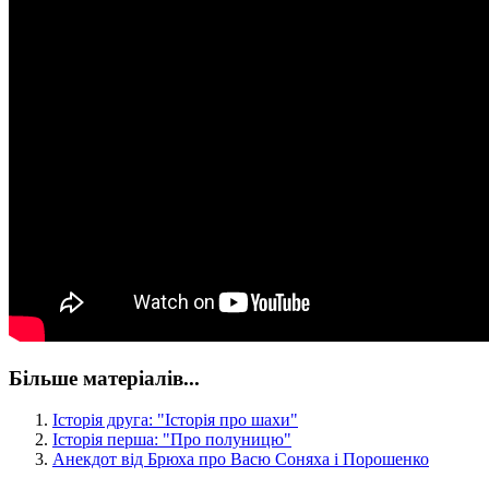
Більше матеріалів...
Історія друга: "Історія про шахи"
Історія перша: "Про полуницю"
Анекдот від Брюха про Васю Соняха і Порошенко