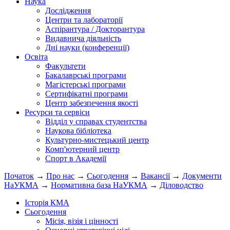
Наука
Дослідження
Центри та лабораторії
Аспірантура / Докторантура
Видавнича діяльність
Дні науки (конференції)
Освіта
Факультети
Бакалаврські програми
Магістерські програми
Сертифікатні програми
Центр забезпечення якості
Ресурси та сервіси
Відділ у справах студентства
Наукова бібліотека
Культурно-мистецький центр
Комп'ютерний центр
Спорт в Академії
Початок
→
Про нас
→
Сьогодення
→
Вакансії
→
Документи
НаУКМА
→
Нормативна база НаУКМА
→
Діловодство
Історія КМА
Сьогодення
Місія, візія і цінності