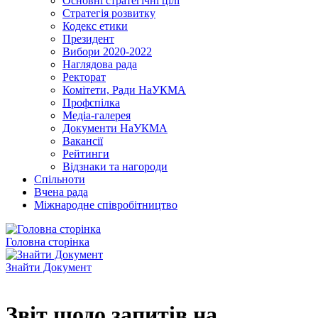
Основні стратегічні цілі
Стратегія розвитку
Кодекс етики
Президент
Вибори 2020-2022
Наглядова рада
Ректорат
Комітети, Ради НаУКМА
Профспілка
Медіа-галерея
Документи НаУКМА
Вакансії
Рейтинги
Відзнаки та нагороди
Спільноти
Вчена рада
Міжнародне співробітництво
Головна сторінка
Знайти Документ
Звіт щодо запитів на