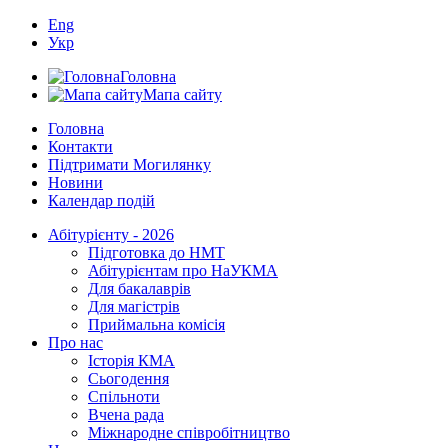
Eng
Укр
Головна
Мапа сайту
Головна
Контакти
Підтримати Могилянку
Новини
Календар подій
Абітурієнту - 2026
Підготовка до НМТ
Абітурієнтам про НаУКМА
Для бакалаврів
Для магістрів
Приймальна комісія
Про нас
Історія КМА
Сьогодення
Спільноти
Вчена рада
Міжнародне співробітництво