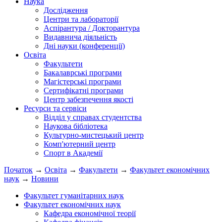
Наука
Дослідження
Центри та лабораторії
Аспірантура / Докторантура
Видавнича діяльність
Дні науки (конференції)
Освіта
Факультети
Бакалаврські програми
Магістерські програми
Сертифікатні програми
Центр забезпечення якості
Ресурси та сервіси
Відділ у справах студентства
Наукова бібліотека
Культурно-мистецький центр
Комп'ютерний центр
Спорт в Академії
Початок
→
Освіта
→
Факультети
→
Факультет економічних
наук
→
Новини
Факультет гуманітарних наук
Факультет економічних наук
Кафедра економічної теорії