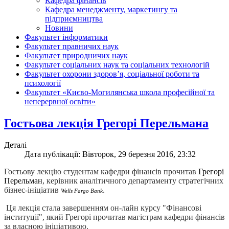
Кафедра фінансів
Кафедра менеджменту, маркетингу та
підприємництва
Новини
Факультет інформатики
Факультет правничих наук
Факультет природничих наук
Факультет соціальних наук та соціальних технологій
Факультет охорони здоров’я, соціальної роботи та
психології
Факультет «Києво-Могилянська школа професійної та
неперервної освіти»
Гостьова лекція Грегорі Перельмана
Деталі
Дата публікації: Вівторок, 29 березня 2016, 23:32
Гостьову лекцію студентам кафедри фінансів прочитав
Грегорі
Перельман
, керівник аналітичного департаменту стратегічних
бізнес-ініціатив
.
Wells Fargo Bank
Ця лекція стала завершенням он-лайн курсу "Фінансові
інституції", який Грегорі прочитав магістрам кафедри фінансів
за власною ініціативою.