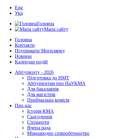
Eng
Укр
Головна
Мапа сайту
Головна
Контакти
Підтримати Могилянку
Новини
Календар подій
Абітурієнту - 2026
Підготовка до НМТ
Абітурієнтам про НаУКМА
Для бакалаврів
Для магістрів
Приймальна комісія
Про нас
Історія КМА
Сьогодення
Спільноти
Вчена рада
Міжнародне співробітництво