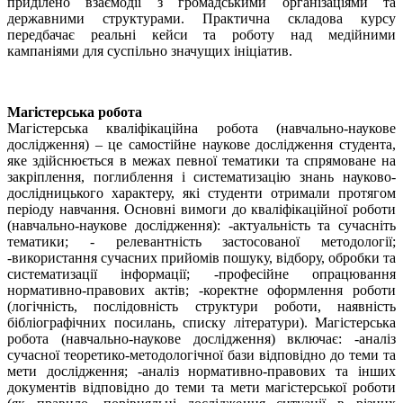
приділено взаємодії з громадськими організаціями та
державними структурами. Практична складова курсу
передбачає реальні кейси та роботу над медійними
кампаніями для суспільно значущих ініціатив.
Магістерська робота
Магістерська кваліфікаційна робота (навчально-наукове
дослідження) – це самостійне наукове дослідження студента,
яке здійснюється в межах певної тематики та спрямоване на
закріплення, поглиблення і систематизацію знань науково-
дослідницького характеру, які студенти отримали протягом
періоду навчання. Основні вимоги до кваліфікаційної роботи
(навчально-наукове дослідження): -актуальність та сучасніть
тематики; - релевантність застосованої методології;
-використання сучасних прийомів пошуку, відбору, обробки та
систематизації інформації; -професійне опрацювання
нормативно-правових актів; -коректне оформлення роботи
(логічність, послідовність структури роботи, наявність
бібліографічних посилань, списку літератури). Магістерська
робота (навчально-наукове дослідження) включає: -аналіз
сучасної теоретико-методологічної бази відповідно до теми та
мети дослідження; -аналіз нормативно-правових та інших
документів відповідно до теми та мети магістерської роботи