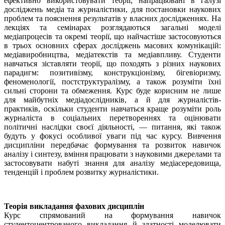
ефективно використовувати теорії, напрацьовані в галузі
досліджень медіа та журналістики, для постановки наукових
проблем та пояснення результатів у власних дослідженнях. На
лекціях та семінарах розглядаються загальні моделі
медіапроцесів та окремі теорії, що найчастіше застосовуються
в трьох основних сферах досліджень масових комунікацій:
медіавиробництва, медіатекстів та медіавпливу. Студенти
навчаться зіставляти теорії, що походять з різних наукових
парадигм: позитивізму, конструкціонізму, бігевіоризму,
феноменології, постструктуралізму, а також розуміти їхні
сильні сторони та обмеження. Курс буде корисним не лише
для майбутніх медіадослідників, а й для журналістів-
практиків, оскільки студенти навчаться краще розуміти роль
журналіста в соціальних перетвореннях та оцінювати
політичні наслідки своєї діяльності, — питання, які також
будуть у фокусі особливої уваги під час курсу. Вивчення
дисципліни передбачає формування та розвиток навичок
аналізу і синтезу, вміння працювати з науковими джерелами та
застосовувати набуті знання для аналізу медіасередовища,
тенденцій і проблем розвитку журналістики.
Теорія викладання фахових дисциплін
Курс спрямований на формування навичок
студентоцентрованого викладання й здатності моделювати