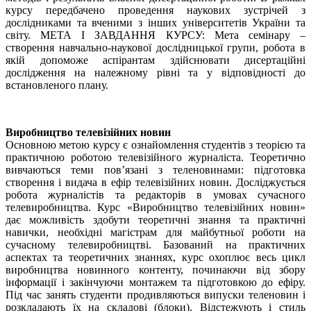
курсу передбачено проведення наукових зустрічей з
дослідниками та вченими з інших університетів України та
світу. МЕТА І ЗАВДАННЯ КУРСУ: Мета семінару –
створення навчально-наукової дослідницької групи, робота в
якій допоможе аспірантам здійснювати дисертаційні
дослідження на належному рівні та у відповідності до
встановленого плану.
Виробництво телевізійних новин
Основною метою курсу є ознайомлення студентів з теорією та
практичною роботою телевізійного журналіста. Теоретично
вивчаються теми пов’язані з теленовинами: підготовка
створення і видача в ефір телевізійних новин. Досліджується
робота журналістів та редакторів в умовах сучасного
телевиробництва. Курс «Виробництво телевізійних новин»
дає можливість здобути теоретичні знання та практичні
навички, необхідні магістрам для майбутньої роботи на
сучасному телевиробництві. Базований на практичних
аспектах та теоретичних знаннях, курс охоплює весь цикл
виробництва новинного контенту, починаючи від збору
інформації і закінчуючи монтажем та підготовкою до ефіру.
Під час занять студенти продивляються випуски теленовин і
розкладають їх на складові (блоки). Відстежують і стиль