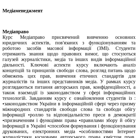
Медіаменеджмент
Медіаправо
Курс Медіаправо присвячений вивченню основних
юридичних аспектів, пов'язаних з функціонуванням та
роботою засобів масової інформації (ЗМІ). Студенти
отримають знання щодо правових вимог, що стосуються
галузей журналістики, медіа та інших видів інформаційної
діяльності. Ключові аспекти курсу включають аналіз
концепцій та принципів свободи слова, розгляд питань щодо
обмежень цих прав, вивчення етичних стандартів для
журналістів та інших представників медіа. У рамках курсу
розглядаються питання авторських прав, конфіденційності, а
також взаємодії із законодавством у сфері інформаційних
технологій. Завданням курсу є ознайомлення студентів із :
•законодавством України в інформаційній сфері через призму
міжнародних стандартів свободи слова та свободи обігу
інформації •роллю та відповідальністю преси в демократії
•призначенням і функціями права •правилами збору й обігу
інформації в Україні •способом формування і функціонування
друкованих, електронних медіа •особливостями Інтернет
журналістики •основами авторського права •змістом прав,