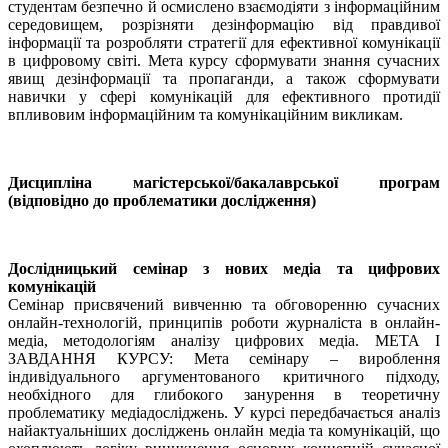
студентам безпечно й осмислено взаємодіяти з інформаційним
середовищем, розрізняти дезінформацію від правдивої
інформації та розробляти стратегії для ефективної комунікації
в цифровому світі. Мета курсу сформувати знання сучасних
явищ дезінформації та пропаганди, а також сформувати
навички у сфері комунікацій для ефективного протидії
впливовим інформаційним та комунікаційним викликам.
Дисципліна магістерської/бакалаврської програм
(відповідно до проблематики дослідження)
Дослідницький семінар з нових медіа та цифрових
комунікацій
Семінар присвячений вивченню та обговоренню сучасних
онлайн-технологій, принципів роботи журналіста в онлайн-
медіа, методологіям аналізу цифрових медіа. МЕТА І
ЗАВДАННЯ КУРСУ: Мета семінару – вироблення
індивідуального аргументованого критичного підходу,
необхідного для глибокого занурення в теоретичну
проблематику медіадосліджень. У курсі передбачається аналіз
найактуальніших досліджень онлайн медіа та комунікацій, що