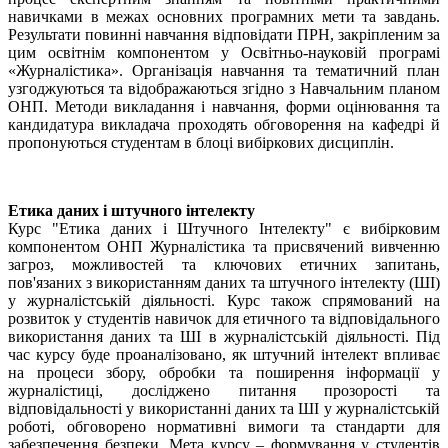
навичками в межах основних програмних мети та завдань.
Результати повинні навчання відповідати ПРН, закріпленим за
цим освітнім компонентом у Освітньо-науковій програмі
«Журналістика». Організація навчання та тематичний план
узгоджуються та відображаються згідно з Навчальним планом
ОНП. Методи викладання i навчання, форми оцінювання та
кандидатура викладача проходять обговорення на кафедрі й
пропонуються студентам в блоці вибіркових дисциплін.
Етика даних і штучного інтелекту
Курс "Етика даних і Штучного Інтелекту" є вибірковим
компонентом ОНП Журналістика та присвячений вивченню
загроз, можливостей та ключових етичних запитань,
пов'язаних з використанням даних та штучного інтелекту (ШІ)
у журналістській діяльності. Курс також спрямований на
розвиток у студентів навичок для етичного та відповідального
використання даних та ШІ в журналістській діяльності. Під
час курсу буде проаналізовано, як штучний інтелект впливає
на процеси збору, обробки та поширення інформації у
журналістиці, досліджено питання прозорості та
відповідальності у використанні даних та ШІ у журналістській
роботі, обговорено нормативні вимоги та стандарти для
забезпечення безпеки. Мета курсу – формування у студентів