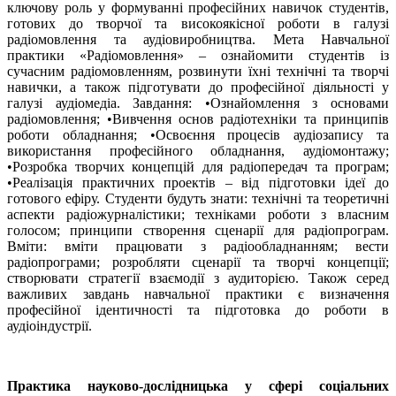
ключову роль у формуванні професійних навичок студентів,
готових до творчої та високоякісної роботи в галузі
радіомовлення та аудіовиробництва. Мета Навчальної
практики «Радіомовлення» – ознайомити студентів із
сучасним радіомовленням, розвинути їхні технічні та творчі
навички, а також підготувати до професійної діяльності у
галузі аудіомедіа. Завдання: •Ознайомлення з основами
радіомовлення; •Вивчення основ радіотехніки та принципів
роботи обладнання; •Освоєння процесів аудіозапису та
використання професійного обладнання, аудіомонтажу;
•Розробка творчих концепцій для радіопередач та програм;
•Реалізація практичних проектів – від підготовки ідеї до
готового ефіру. Студенти будуть знати: технічні та теоретичні
аспекти радіожурналістики; техніками роботи з власним
голосом; принципи створення сценарії для радіопрограм.
Вміти: вміти працювати з радіообладнанням; вести
радіопрограми; розробляти сценарії та творчі концепції;
створювати стратегії взаємодії з аудиторією. Також серед
важливих завдань навчальної практики є визначення
професійної ідентичності та підготовка до роботи в
аудіоіндустрії.
Практика науково-дослідницька у сфері соціальних