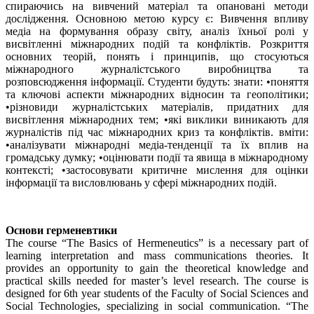
спираючись на вивчений матеріал та опановані методи
дослідження. Основною метою курсу є: Вивчення впливу
медіа на формування образу світу, аналіз їхньої ролі у
висвітленні міжнародних подій та конфліктів. Розкриття
основних теорій, понять і принципів, що стосуються
міжнародного журналістського виробництва та
розповсюдження інформації. Студенти будуть: знати: •поняття
та ключові аспекти міжнародних відносин та геополітики;
•різновиди журналістських матеріалів, придатних для
висвітлення міжнародних тем; •які виклики виникають для
журналістів під час міжнародних криз та конфліктів. вміти:
•аналізувати міжнародні медіа-тенденції та їх вплив на
громадську думку; •оцінювати події та явища в міжнародному
контексті; •застосовувати критичне мислення для оцінки
інформації та висловлювань у сфері міжнародних подій.
Основи герменевтики
The course “The Basics of Hermeneutics” is a necessary part of
learning interpretation and mass communications theories. It
provides an opportunity to gain the theoretical knowledge and
practical skills needed for master’s level research. The course is
designed for 6th year students of the Faculty of Social Sciences and
Social Technologies, specializing in social communication. “The