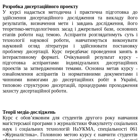
Розробка дисертаційного проекту
У курсі надається методична і практична підготовка до
здійснення дисертаційного дослідження та викладу його
результатів, визначення мети і завдань дослідження, його
теоретико-методологічних засад і джерельної бази, основних
етапів роботи над темою. Аспіранти розглядатимуть суть і
технології наукової роботи, навчатимуться виконувати
науковий огляд літератури і здійснювати постановку
проблему дисертації. Курс передбачає проведення занять в
інтерактивному форматі. Очікуваний результат курсу -
підготовка аспірантами індивідуальних дисертаційних
проектів за затвердженими темами. Основна метав курсу -
ознайомлення аспірантів із нормативними документами і
чинними вимогами до дисертаційних робіт в Україні,
типовою структурою дисертацій, процедурами проходження
захисту дисертаційної роботи.
Теорії медіа-досліджень
Курс є обов’язковим для студентів другого року навчання
магістерської програми з журналістики Факультету соціальних
наук і соціальних технологій НаУКМА, спеціальності 061
«Журналістика». Головною метою курсу є навчити студентів