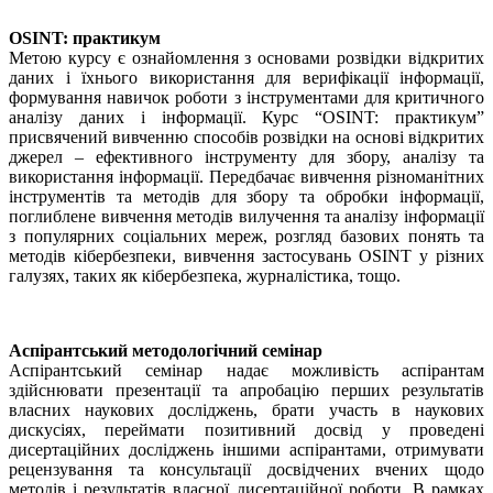
OSINT: практикум
Метою курсу є ознайомлення з основами розвідки відкритих
даних і їхнього використання для верифікації інформації,
формування навичок роботи з інструментами для критичного
аналізу даних і інформації. Курс “OSINT: практикум”
присвячений вивченню способів розвідки на основі відкритих
джерел – ефективного інструменту для збору, аналізу та
використання інформації. Передбачає вивчення різноманітних
інструментів та методів для збору та обробки інформації,
поглиблене вивчення методів вилучення та аналізу інформації
з популярних соціальних мереж, розгляд базових понять та
методів кібербезпеки, вивчення застосувань OSINT у різних
галузях, таких як кібербезпека, журналістика, тощо.
Аспірантський методологічний семінар
Аспірантський семінар надає можливість аспірантам
здійснювати презентації та апробацію перших результатів
власних наукових досліджень, брати участь в наукових
дискусіях, переймати позитивний досвід у проведені
дисертаційних досліджень іншими аспірантами, отримувати
рецензування та консультації досвідчених вчених щодо
методів і результатів власної дисертаційної роботи. В рамках