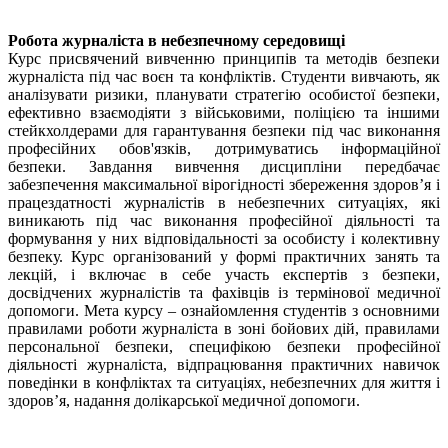
Робота журналіста в небезпечному середовищі
Курс присвячений вивченню принципів та методів безпеки
журналіста під час воєн та конфліктів. Студенти вивчають, як
аналізувати ризики, планувати стратегію особистої безпеки,
ефективно взаємодіяти з військовими, поліцією та іншими
стейкхолдерами для гарантування безпеки під час виконання
професійних обов'язків, дотримуватись інформаційної
безпеки. Завдання вивчення дисципліни передбачає
забезпечення максимальної вірогідності збереження здоров’я і
працездатності журналістів в небезпечних ситуаціях, які
виникають під час виконання професійної діяльності та
формування у них відповідальності за особисту і колективну
безпеку. Курс організований у формі практичних занять та
лекцій, і включає в себе участь експертів з безпеки,
досвідчених журналістів та фахівців із термінової медичної
допомоги. Мета курсу – ознайомлення студентів з основними
правилами роботи журналіста в зоні бойових дій, правилами
персональної безпеки, специфікою безпеки професійної
діяльності журналіста, відпрацювання практичних навичок
поведінки в конфліктах та ситуаціях, небезпечних для життя і
здоров’я, надання долікарської медичної допомоги.