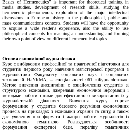
Basics of Hermeneutics” is important for theoretical training in
media studies, development of research skills, studying the
hermeneutic phenomenon, exploration of the major intellectual
discussions in European history in the philosophical, public and
mass communications contexts. Students will have the opportunity
to acquire a wide reader's experience, also the ability to use
philosophical concepts for reaching an understanding and forming
their own point of view on different hermeneutical topics.
Основи економічної журналістики
Курс є вибірковим професійної та практичної підготовки для
студентів першого року навчання магістерської програми з
журналістики Факультету соціальних наук і соціальних
технологій НаУКМА, – спеціальності 061 «Журналістика».
Метою вивчення дисципліни є ознайомлення студентів зі
структурою економіки, джерелами економічної інформації і
методами роботи з ними для ефективного використання їх у
журналістській діяльності. Вивчення курсу сприяє
формуванню у студентів базового розуміння економічних
процесів на прикладах з економіки України та світу, а також
дає уявлення про формати і жанри роботи журналістів із
економічною тематикою. Розглядаються особливості
формування експертної бази, переліку тематичних