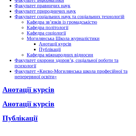
Факультет інформатики
Факультет правничих наук
Факультет природничих наук
Факультет соціальних наук та соціальних технологій
Кафедра зв’язків із громадськістю
Кафедра політології
Кафедра соціології
Могилянська Школа журналістики
Анотації курсів
Публікації
Кафедра міжнародних відносин
Факультет охорони здоров’я, соціальної роботи та
психології
Факультет «Києво-Могилянська школа професійної та
неперервної освіти»
Анотації курсів
Анотації курсів
Публікації