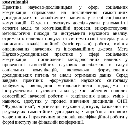
комунікацій
Практика науково-дослідницька у сфері соціальних
комунікацій спрямована на поглиблення самостійних
дослідницьких та аналітичних навичок у сфері соціальних
комунікацій. Студенти зможуть досліджувати різноманітні
аспекти медіа та комунікаційні процеси, використовуючи
методологічні підходи та інструменти наукового аналізу,
отримають навички пошуку та систематизації матеріалу для
написання кваліфікаційної (магістерської) роботи, вміння
опрацювання наукових та інформаційних джерел. Мета
Науково-дослідницької практики у сфері соціальних
комунікацій – поглиблення методологічних навичок у
проведенні самостійних наукових досліджень в галузі
соціальних комунікацій, включаючи формулювання
дослідницьких питань та аналіз отриманих даних. Серед
завдань практики: •формування наукового світогляду
здобувачів, оволодіння методологічними підходами та
інструментами наукового аналізу; •поглиблення навичок
самостійної наукової роботи; • закріплення знань, умінь і
навичок, здобутих у процесі вивчення дисциплін ОНП
“Журналістика”; •оргінізація наукової дискусії, базованої на
результутах самостійних досліджень; • апробація основних
теоретичних і практичних висновків кваліфікаційної роботи у
формі виступу на фінальній конференції.