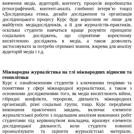
вивчення медіа, аудиторій, контенту, процесів виробництва
(етнографічний, контент-аналіз, глибинні інтерв’ю тощо)
•Дослідницька етика, дизайн дослідження та організація
дослідницького процесу Курс буде корисним не лише для
майбутніх медіадослідників, а й для журналістів-практиків,
оскільки студенти навчаться краще розуміти принципи
соціальних досліджень, що сприятиме коректному
висвітленню досліджень в медіа, а також дозволить
застосовувати за потреби отримані знання, зокрема для аналізу
аудиторій медіа і т.д.
Міжнародна журналістика на тлі міжнародних відносин та
геополітики
Курс є ознайомленням студентів з ключовими теоріями та
поняттями у сфері міжнародної журналістики, а також з
основними дослідженнями того, як медіа висвітлюють війни,
гібридні конфлікти, тероризм, діяльність міжнародних
організацій, різні соціальні групи, тощо. Курс передбачає
виконання практичних завдань, включає елементи
журналістської роботи з подальшим аналізом виконаних робіт
студентами під керівництвом викладача, враховує елементи
дослідницької діяльності, коли студенти повинні
проаналізувати та оцінити журналістські матеріали,