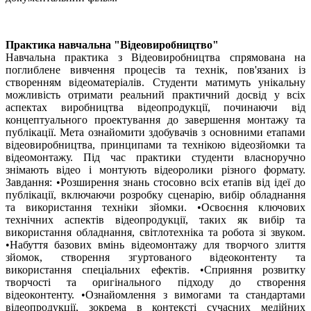
Практика навчальна "Відеовиробництво"
Навчальна практика з Відеовиробництва спрямована на
поглиблене вивчення процесів та технік, пов'язаних із
створенням відеоматеріалів. Студенти матимуть унікальну
можливість отримати реальний практичний досвід у всіх
аспектах виробництва відеопродукції, починаючи від
концептуального проектування до завершення монтажу та
публікації. Мета ознайомити здобувачів з основними етапами
відеовиробництва, принципами та технікою відеозйомки та
відеомонтажу. Під час практики студенти власноручно
знімають відео і монтують відеоролики різного формату.
Завдання: •Розширення знань стосовно всіх етапів від ідеї до
публікації, включаючи розробку сценарію, вибір обладнання
та використання техніки зйомки. •Освоєння ключових
технічних аспектів відеопродукції, таких як вибір та
використання обладнання, світлотехніка та робота зі звуком.
•Набуття базових вмінь відеомонтажу для творчого злиття
зйомок, створення згуртованого відеоконтенту та
використання спеціальних ефектів. •Сприяння розвитку
творчості та оригінального підходу до створення
відеоконтенту. •Ознайомлення з вимогами та стандартами
відеопродукції, зокрема в контексті сучасних медійних