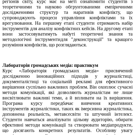
регіонів світу, курс має на меті ознайомити студентів з
теоретичними та науково обгрунтованими емпіричними
дослідженнями структур та наративів конфлікту, що
супроводжують процеси управління конфліктами та їх
врегулювання. На першому етапі студенти отримають набір
інструментів для аналізу конфліктних кейсів. На другому етапі
вони застосовуватимуть набуті теоретичні знання та
методологічні інструментидля "деконструкції" та кращого
розуміння конфліктів, що розглядаються.
Лабораторія громадських медіа: практикум
Курс «Лабораторія громадських медіа» присвячений
дослідженню інноваційних підходів у журналістиці,
документалістиці та соціальній рекламі для ефективного
вирішення суспільно важливих проблем. Він охоплює сучасні
методи комунікації, які дозволяють журналістам не лише
висвітлювати важливі теми, а й впливати на їх вирішення.
Програма курсу передбачає вивчення креативних
інструментів журналістики, таких як імерсивна журналістика,
доповнена реальність, метавсесвіти та штучний інтелект.
Студенти навчаться аналізувати цільову аудиторію, обирати
ефективні методи комунікації та створювати медіапродукти,
що досягають конкретних результатів. Особливу увагу