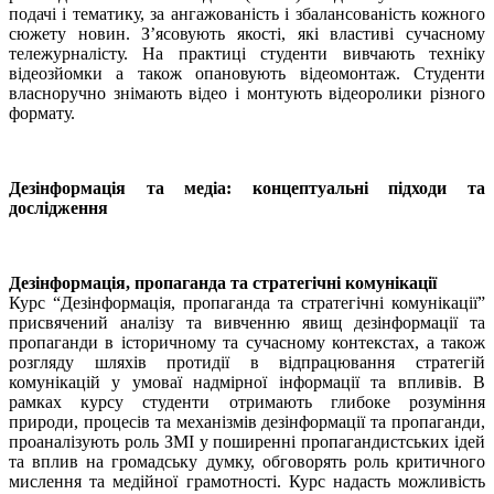
подачі і тематику, за ангажованість і збалансованість кожного
сюжету новин. З’ясовують якості, які властиві сучасному
тележурналісту. На практиці студенти вивчають техніку
відеозйомки а також опановують відеомонтаж. Студенти
власноручно знімають відео і монтують відеоролики різного
формату.
Дезінформація та медіа: концептуальні підходи та
дослідження
Дезінформація, пропаганда та стратегічні комунікації
Курс “Дезінформація, пропаганда та стратегічні комунікації”
присвячений аналізу та вивченню явищ дезінформації та
пропаганди в історичному та сучасному контекстах, а також
розгляду шляхів протидії в відпрацювання стратегій
комунікацій у умоваї надмірної інформації та впливів. В
рамках курсу студенти отримають глибоке розуміння
природи, процесів та механізмів дезінформації та пропаганди,
проаналізують роль ЗМІ у поширенні пропагандистських ідей
та вплив на громадську думку, обговорять роль критичного
мислення та медійної грамотності. Курс надасть можливість