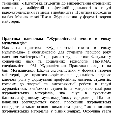
тенденцій. •Підготовка студентів до використання отриманих
навичок у майбутній професійній діяльності в галузі
відеожурналістики та медіа виробництва. Практика проходить
на базі Могилянської Школи Журналістики у форматі творчої
майстерні.
Практика навчальна "Журналістські тексти в епоху
мультимедіа"
Навчальна практика «Журналістські тексти в епоху
мультимедіа» є обов’язковою для студентів першого року
навчання магістерської програми з журналістики Факультету
соціальних наук та соціальних технологій НаУКМА,
спеціальність – 061 «Журналістика». Практика проходить на
базі Могилянської Школи Журналістики у форматі творчої
майстерні, де практично-орієнтована діяльність відіграє
ключову роль у формуванні професійних навичок студентів,
готових до творчої та високоякісної роботи в галузі
журналістики. Знайомить студентів із жанровою палітрою
журналістських матеріалів, яка існує в сучасному
багатоплатформному мультимедійному середовищі. Під час
навчання розглядаються базові професійні журналістські
стандарти, а також основні вимоги та критерії до написання
журналістських матеріалів у різних жанрах. Особлива увага