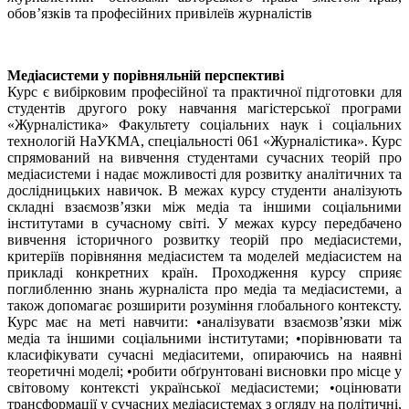
обов’язків та професійних привілеїв журналістів
Медіасистеми у порівняльній перспективі
Курс є вибірковим професійної та практичної підготовки для
студентів другого року навчання магістерської програми
«Журналістика» Факультету соціальних наук і соціальних
технологій НаУКМА, спеціальності 061 «Журналістика». Курс
спрямований на вивчення студентами сучасних теорій про
медіасистеми і надає можливості для розвитку аналітичних та
дослідницьких навичок. В межах курсу студенти аналізують
складні взаємозв’язки між медіа та іншими соціальними
інститутами в сучасному світі. У межах курсу передбачено
вивчення історичного розвитку теорій про медіасистеми,
критеріїв порівняння медіасистем та моделей медіасистем на
прикладі конкретних країн. Проходження курсу сприяє
поглибленню знань журналіста про медіа та медіасистеми, а
також допомагає розширити розуміння глобального контексту.
Курс має на меті навчити: •аналізувати взаємозв’язки між
медіа та іншими соціальними інститутами; •порівнювати та
класифікувати сучасні медіаситеми, опираючись на наявні
теоретичні моделі; •робити обґрунтовані висновки про місце у
світовому контексті української медіасистеми; •оцінювати
трансформації у сучасних медіасистемах з огляду на політичні,