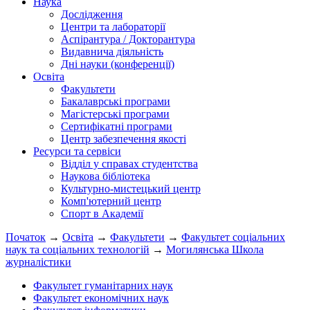
Наука
Дослідження
Центри та лабораторії
Аспірантура / Докторантура
Видавнича діяльність
Дні науки (конференції)
Освіта
Факультети
Бакалаврські програми
Магістерські програми
Сертифікатні програми
Центр забезпечення якості
Ресурси та сервіси
Відділ у справах студентства
Наукова бібліотека
Культурно-мистецький центр
Комп'ютерний центр
Спорт в Академії
Початок
→
Освіта
→
Факультети
→
Факультет соціальних
наук та соціальних технологій
→
Могилянська Школа
журналістики
Факультет гуманітарних наук
Факультет економічних наук