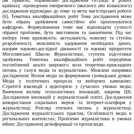
(як правило, порівняльні дослідження ситуації в різних
країнах); -проведення емпіричного (якісного або кількісного)
дослідження відповідно до теми та мети магістерської роботи
[6]. Тематика кваліфікаційних робіт Тема дослідження може
бути обрана здобувачем самостійно або пропонуватися
кафедрою. Формулювання теми має відповідати сутності
обраної проблеми, бути змістовним та лаконічним. Під час
вибору теми враховують: актуальність, новизну та ступінь
розробленості, можливість одержання необхідних даних,
напрям науково-дослідної діяльності та наукові пріоритети
Могилянської Школи Журналістики, ступень підготовки
здобувача. Тематика кваліфікаційних робіт передбачає
поглиблений аналіз широкого кола теоретико-прикладних
питань у галузі медіа та журналістики. Можливі напрямки
дослідження: Вплив медіа на формування громадської думки;
Медіа у політичних процесах та виборчих кампаніях;
Стратегії взаємодії з аудиторією у сучасних умовах медіа;
Вивчення впливу технологічних інновацій, зокрема ШІ;
Дослідження інновацій у журналістській освіті; Дослідження
використання соціальних мереж та інтернет-платформ у
журналістиці; Розгляд етичних питань у журналістиці;
Дослідження журналістських практик; Особливості медіа в
регіональних контекстах; Проблеми журналістики в умовах
війни; Дослідження дезінформації та пропаганди.