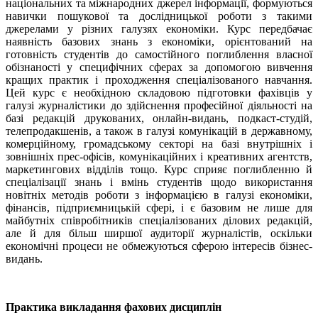
національних та міжнародних джерел інформації, формуються
навички пошукової та дослідницької роботи з такими
джерелами у різних галузях економіки. Курс передбачає
наявність базових знань з економіки, орієнтований на
готовність студентів до самостійного поглиблення власної
обізнаності у специфічних сферах за допомогою вивчення
кращих практик і проходження спеціалізованого навчання.
Цей курс є необхідною складовою підготовки фахівців у
галузі журналістики до здійснення професійної діяльності на
базі редакцій друкованих, онлайн-видань, подкаст-студій,
телепродакшенів, а також в галузі комунікацій в державному,
комерційному, громадському секторі на базі внутрішніх і
зовнішніх прес-офісів, комунікаційних і креативних агентств,
маркетингових відділів тощо. Курс сприяє поглибленню й
спеціалізації знань і вмінь студентів щодо використання
новітніх методів роботи з інформацією в галузі економіки,
фінансів, підприємницькій сфері, і є базовим не лише для
майбутніх співробітників спеціалізованих ділових редакцій,
але й для більш ширшої аудиторії журналістів, оскільки
економічні процеси не обмежуються сферою інтересів бізнес-
видань.
Практика викладання фахових дисциплін