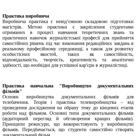
Практика виробнича
Виробнича практика є невід’ємною складовою підготовки
магістрів. Метою практики є закріплення студентами
отриманих в процесі навчання теоретичних знань та
практичних навичок журналістської професії для прийняття
самостійних рішень під час виконання редакційних завдань в
реальному професійному середовищі, а також для розвитку
особистісних якостей, таких як самостійність,
відповідальність, творчість, креативність та аналітичні
здібності, що необхідні для успішної кар'єри в журналістиці.
Практика навчальна "Виробництво документальних
фільмів"
Основи виробництва документальних фільмів для
телебачення. Теорія і практика телевиробництва – від
проведення дослідження на обрану тему до кінцевих етапів
роботи над фільмом. Основні типи документальних фільмів
(аудиторний перегляд й обговорення кращих фільмів).
Принципи режисури, що використовують у виробництві
фільмів. Передбачається, що студенти самостійно створять
документальний фільм.