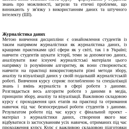
знань про можливості, загрози та етичні проблеми, що
виникають у зв'язку з використанням даних та штучного
інтелекту (ШІ).
Журналістика даних
Метою вивчення дисципліни є ознайомлення студентів із
таким напрямом журналістики як журналістика даних, із
кращими практиками цієї сфери як у світі, так і в Україні;
навчити студентів шукати історії, теми за допомогою даних,
аналізувати вже існуючі журналістські матеріали цього
напрямку із розумінням алгоритму, як вони створюються;
навчити на практиці використовувати різні методи збору,
аналізу та візуалізації даних у своїй подальшій журналістській
роботі. Вивчення курсу сприяє поглибленню та спеціалізаціі
знань і вмінь журналіста в сфері роботи з даними.
Розглядається весь алгоритм роботи з даними в медіа,
принципи збору, аналізу та візуалізації. Важливою складовою
курсу є проходження цих етапів на практиці та отримання
навичок під час безпосередньої роботи студентів з даними.
Результатом роботи під час курсу є фінальний проект -
матеріал з журналістики даних, створення якого має
відбуватися із застосуванням усіх навичок, отриманих під час
проходження курсу. Курс є важливою складовою підготовки