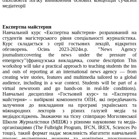
охоплюють логіку виникнення основих концепцій сучасної
медіатеорії
Експертна майстерня
Навчальний курс «Експертна майстерня» розрахований на
студентів магістерського рівня спеціальності журналістика.
Курс складається з серії гостьових лекцій, відкритих
обговорень. Осінь 2023-2024н.р. ’’News Agency
journalism:covering the news under the pressure of
emergency’’(французська викладачка, course description This
workshop will take a practical approach to teaching students the ins
and outs of reporting at an international news agency — from
creating wire stories, features and multimedia tailored to a global
audience, including in a war context. Students will be part of a
virtual newsroom and go hands-on in real-life conditions).
Навчальні дисципліни «Гостьовий курс» та «Експертна
майстерня» – вибіркові компоненти ОПН, які передбачають
залучення до викладання на програмі українських та
міжнародних лекторів з різних галузей медіа та
медіадосліджень. Зважаючи на тісну співпрацю Могилянської
Школи Журналістики (МШЖ) з різними науковими та медіа-
організаціями (The Fulbright Program, IFCN, IREX, Sciences Po
тощо), такий формат надає можливість збагатити навчальний
процес експертним знанням та новітніми практичними