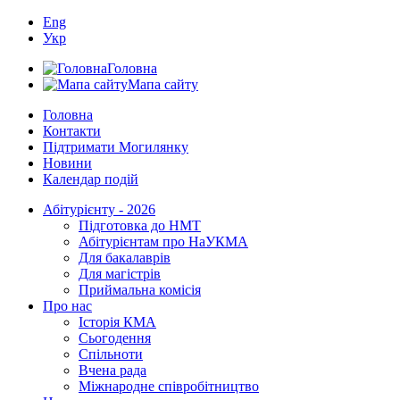
Eng
Укр
Головна
Мапа сайту
Головна
Контакти
Підтримати Могилянку
Новини
Календар подій
Абітурієнту - 2026
Підготовка до НМТ
Абітурієнтам про НаУКМА
Для бакалаврів
Для магістрів
Приймальна комісія
Про нас
Історія КМА
Сьогодення
Спільноти
Вчена рада
Міжнародне співробітництво