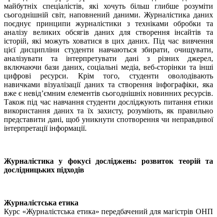
майбутніх спеціалістів, які хочуть більш глибше розуміти
сьогоднішній світ, наповнений даними. Журналістика даних
поєднує принципи журналістики з техніками обробки та
аналізу великих обсягів даних для створення інсайтів та
історій, які можуть ховатися в цих даних. Під час вивчення
цієї дисципліни студенти навчаються збирати, очищувати,
аналізувати та інтерпретувати дані з різних джерел,
включаючи бази даних, соціальні медіа, веб-сторінки та інші
цифрові ресурси. Крім того, студенти оволодівають
навичками візуалізації даних та створення інфографіки, яка
вже є невід’ємним елементів сьогоднішніх новинних ресурсів.
Також під час навчання студенти досліджують питання етики
використання даних та їх захисту, розуміють, як правильно
представити дані, щоб уникнути спотворення чи неправдивої
інтерпретації інформації.
Журналістика у фокусі досліджень: розвиток теорій та
дослідницьких підходів
Журналістська етика
Курс «Журналістська етика» передбачений для магістрів ОНП