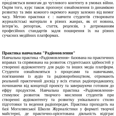
приділяється вимогам до чутливого контенту в умовах війни.
Окрім того, курс також пропонує ознайомлення із динамікою
розвитку та змін кожного окремого жанру залежно від вимог
часу. Метою практики є : навчити студентів створювати
журналістські матеріали в різних жанрах, як от новина,
інтерв’ю, репортаж, стаття, рецензія, з дотриманням
професійних стандартів задля поширення їх на різних
сучасних медійних платформах.
Практика навчальна "Радіомовлення"
Навчальна практика «Радіомовлення» базована на практичних
вправах та спрямована на розвиток студентських здібностей у
створенні аудіоконтенту для радіо та інших медіа платформ.
Студенти ознайомляться з процесами та навичками,
пов'язаними із аудіо та радіовиробництвом, отримають
реальний практичний досвід у всіх етапах радіопродакшену,
починаючи від концепції проекту та завершуючи готовим до
ефіру продуктом. Навчальна практика «Радіомовлення»
стимулює розвиток творчого мислення студентів при
створенні аудіоконтенту та розвитку унікального стилю
підготовки та ведення радіопередач. Практика проходить на
базі Могилянської Школи Журналістики у форматі творчої
майстерні, де практично-орієнтована діяльність відіграє