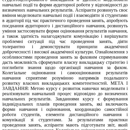
навчальні події та форми аудиторної роботи у відповідності до
визначених навчальних результатів. Аспіранти розвинуть своє
вміння моделювати навчальні події і взаємодіяти зі студентами
в аудиторії під час практичного проведення занять, апробують
поєднання аудиторного і дистанційного навчання, розвинуть
уміння застосовувати форми оцінювання результатів навчання,
а також здатність налагоджувати комунікацію і вирішувати
проблемні ситуації під час проведення занять, діяти
толерантно і демонструвати принципи академічної
доброчесності і високої академічної культури. Ознайомлення з
особливостями проведення занять за фаховим спрямуванням
дасть можливість сформувати власну викладацьку стратегію і
поглибити знання щодо організації навчання за фахом.
Колегіальне оцінювання і самооцінювання результатів
навчання сприятиме розумінню напрямків подальшого
розвитку власних викладацьких компетентностей. МЕТА І
ЗАВДАННЯ: Метою курсу є розвиток навички моделювати і
реалізовувати навчальний процес відповідно до визначених
навчальних результатів. Завданнями курсу є формування
індивідуальних планів проведення занять, які включають
форми навчання і оцінювання, координацію самостійної
роботи студентів, елементи дистанційного навчання і
комунікації зі студентами. За результатами практики
проведення занять, аспіранти мають підготувати звіт, який