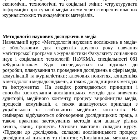
економічні, технологічні та соціальні зміни; •структурувати
інформацію про сучасні медіаситеми через створення власних
журналістських та академічних матеріалів.
Методологія наукових досліджень в медіа
Навчальний курс «Методологія наукових досліджень в медіа»
є обов’язковим для студентів другого року навчання
магістерської програми з журналістики Факультету соціальних
наук і соціальних технологій НаУКМА, спеціальності 061
«Журналістика». Курс зосереджується на підходах до
розробки, планування та проведення досліджень в сфері медіа,
комунікацій та журналістики; ключових поняттях, концепціях
в методології медіадосліджень, а також дослідницьких методах
та інструментах. На лекціях розглядаються принципи і
способи застосування дослідницьких методів для вивчення
аудиторій, медійного контенту, процесу виробництва медіа,
процесів комунікації, а також аналізуються приклади з
українського та глобального медійних контекстів. На
семінарах відбуваються обговорення дослідницьких праць, а
також практика застосування методів для аналізу різних
кейсів, явищ, процесів. Основні змістовні складові курсу:
•Підходи до досліджень, складові дослідницького процесу,
дослідницькі питання та гіпотези; •Дослідницькі методи для