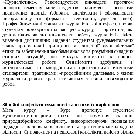
«Журналістика». Рекомендується викладати протягом
першого семестру, коли студентів знайомлять з основами
практичних навиків (збирати, аналізувати і оформлювати
інформацію у різні формати — текстовий, аудіо- чи відео).
Професійно-етичні стандарти журналістської професії, про які
студентам розказують під час цього курсу, — орієнтири, які
допомагають якісно виконувати роботу журналістів. Мета
вивчення дисципліни: Надання студентам фундаментальних
знань про основні принципи та концепції журналістської
етики та забезпечення засобами аналізу та розуміння складних
етичних ситуацій, що можуть виникати в процесі
журналістської роботи. Ознайомити здобувачів з:
-вітчизняними та закордонними професійними етичними
стандартами, практиками; -професійними дилемами, з якими
журналісти різних країн стикаються у своїй повсякденній
роботі.
Збройні конфлікти сучасності та шляхи їх вирішення
Мета курсу – Курс пропонує студентам
мультидисциплінарний підхід до розуміння складної
природизбройного конфлікту, викоористовуючи поєднання
підходів з порівняльної політики та критичних міжнародних
відносин. Спираючись на нещодавні конфліктні кейси з різних