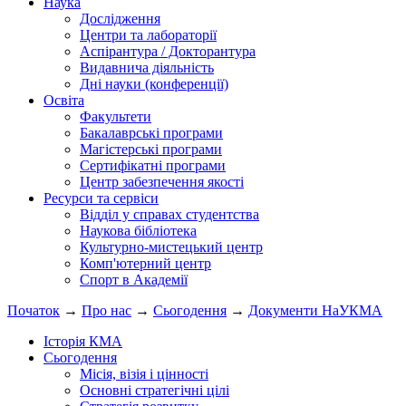
Наука
Дослідження
Центри та лабораторії
Аспірантура / Докторантура
Видавнича діяльність
Дні науки (конференції)
Освіта
Факультети
Бакалаврські програми
Магістерські програми
Сертифікатні програми
Центр забезпечення якості
Ресурси та сервіси
Відділ у справах студентства
Наукова бібліотека
Культурно-мистецький центр
Комп'ютерний центр
Спорт в Академії
Початок
→
Про нас
→
Сьогодення
→
Документи НаУКМА
Історія КМА
Сьогодення
Місія, візія і цінності
Основні стратегічні цілі