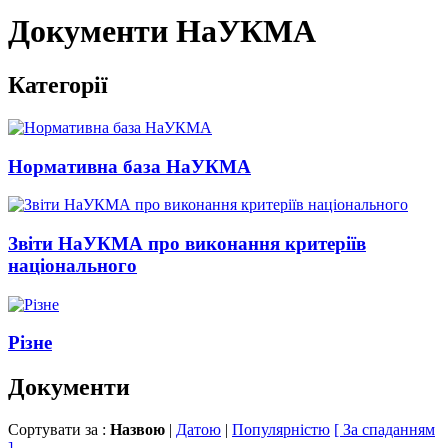
Документи НаУКМА
Категорії
Нормативна база НаУКМА
Звіти НаУКМА про виконання критеріїв
національного
Різне
Документи
Сортувати за :
Назвою
|
Датою
|
Популярністю
[ За спаданням
]