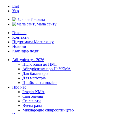
Eng
Укр
Головна
Мапа сайту
Головна
Контакти
Підтримати Могилянку
Новини
Календар подій
Абітурієнту - 2026
Підготовка до НМТ
Абітурієнтам про НаУКМА
Для бакалаврів
Для магістрів
Приймальна комісія
Про нас
Історія КМА
Сьогодення
Спільноти
Вчена рада
Міжнародне співробітництво