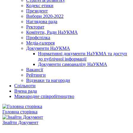
Стратегія розвитку
Кодекс етики
Президент
Вибори 2020-2022
Наглядова рада
Ректорат
Комітети, Ради НаУКМА
Профспілка
Медіа-галерея
Документи НаУКМА
Нормативні документи НаУКМА та доступ
до публічної інформації
Документи самоаналізу НаУКМА
Вакансії
Рейтинги
Відзнаки та нагороди
Спільноти
Вчена рада
Міжнародне співробітництво
Головна сторінка
Знайти Документ