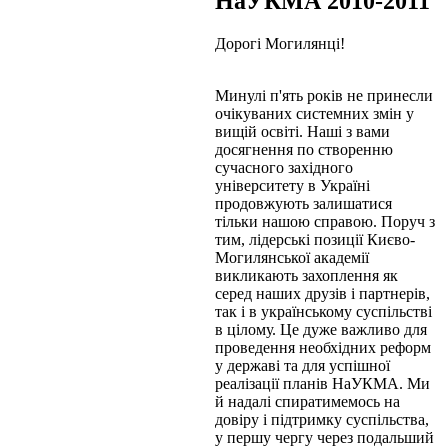
НаУКМА 2010-2011
Дорогі Могилянці!
Минулі п'ять років не принесли
очікуваних системних змін у
вищій освіті. Наші з вами
досягнення по створенню
сучасного західного
університету в Україні
продовжують залишатися
тільки нашою справою. Поруч з
тим, лідерські позиції Києво-
Могилянської академії
викликають захоплення як
серед наших друзів і партнерів,
так і в українському суспільстві
в цілому. Це дуже важливо для
проведення необхідних реформ
у державі та для успішної
реалізації планів НаУКМА. Ми
й надалі спиратимемось на
довіру і підтримку суспільства,
у першу чергу через подальший