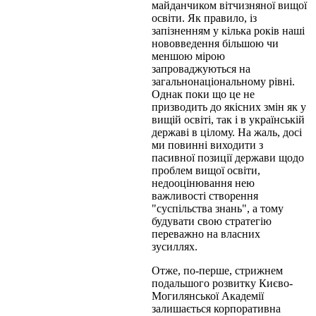
майданчиком вітчизняної вищої
освіти. Як правило, із
запізненням у кілька років наші
нововведення більшою чи
меншою мірою
запроваджуються на
загальнонаціональному рівні.
Однак поки що це не
призводить до якісних змін як у
вищій освіті, так і в українській
державі в цілому. На жаль, досі
ми повинні виходити з
пасивної позиції держави щодо
проблем вищої освіти,
недооцінювання нею
важливості створення
"суспільства знань", а тому
будувати свою стратегію
переважно на власних
зусиллях.
Отже, по-перше, стрижнем
подальшого розвитку Києво-
Могилянської Академії
залишається корпоративна