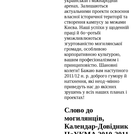
українській і міжнародній
аренах. Залишаються
актуальними проекти освоєння
власної історичної території та
створення кампусу за межами
Києва. Наші успіхи у щоденній
праці й бо¬ротьбі
уможливлюються
згуртованістю могилянської
громади, особливою
корпоративною культурою,
вашим професіоналізмом і
принциповістю. Шановні
колеги! Бажаю вам наступного
2011/12 н. р. доброго гумору й
натхнення, які неод¬мінно
приведуть нас до якісних
зрушень у всіх наших планах і
проектах!
Слово до
могилянців,
Календар-Довідник