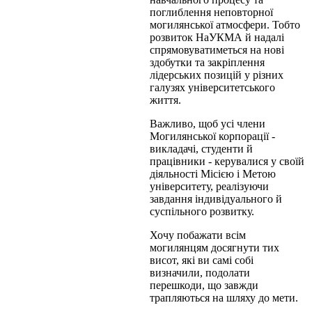
поглиблення неповторної
могилянської атмосфери. Тобто
розвиток НаУКМА й надалі
спрямовуватиметься на нові
здобутки та закріплення
лідерських позицій у різних
галузях університетського
життя.
Важливо, щоб усі члени
Могилянської корпорації -
викладачі, студенти й
працівники - керувалися у своїй
діяльності Місією і Метою
університету, реалізуючи
завдання індивідуального й
суспільного розвитку.
Хочу побажати всім
могилянцям досягнути тих
висот, які ви самі собі
визначили, подолати
перешкоди, що завжди
трапляються на шляху до мети.