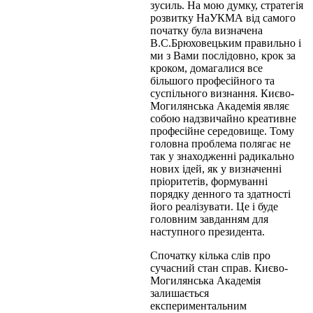
зусиль. На мою думку, стратегія
розвитку НаУКМА від самого
початку була визначена
В.С.Брюховецьким правильно і
ми з Вами послідовно, крок за
кроком, домагалися все
більшого професійного та
суспільного визнання. Києво-
Могилянська Академія являє
собою надзвичайно креативне
професійне середовище. Тому
головна проблема полягає не
так у знаходженні радикально
нових ідей, як у визначенні
пріоритетів, формуванні
порядку денного та здатності
його реалізувати. Це і буде
головним завданням для
наступного президента.
Спочатку кілька слів про
сучасний стан справ. Києво-
Могилянська Академія
залишається
експериментальним