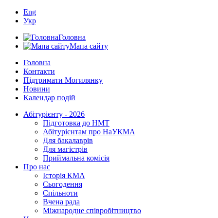
Eng
Укр
Головна
Мапа сайту
Головна
Контакти
Підтримати Могилянку
Новини
Календар подій
Абітурієнту - 2026
Підготовка до НМТ
Абітурієнтам про НаУКМА
Для бакалаврів
Для магістрів
Приймальна комісія
Про нас
Історія КМА
Сьогодення
Спільноти
Вчена рада
Міжнародне співробітництво