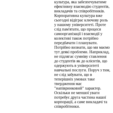
культура, яка забезпечуватиме
ефективну взаємодію студентів,
викладачів та співробітників.
Корпоративна культура вже
сьогодні відіграє ключову роль
у нашому університеті. Проте
слід пам'ятати, що процеси
самоорганізації і взаємодії у
колективі також потрібно
передбачати і планувати.
Потрібно визнати, що ми маємо
тут деякі проблеми. Наприклад,
не підлягає сумніву ставлення
до студентів як до клієнтів, що
одержують в університеті
навчальні послуги. Поруч з тим,
не слід забувати, що в
теперішніх умовах таке
твердження має
"напівринковий" характер.
Оскільки не меншої уваги
потребує друга частина нашої
корпорації, а саме викладачі та
співробітники.