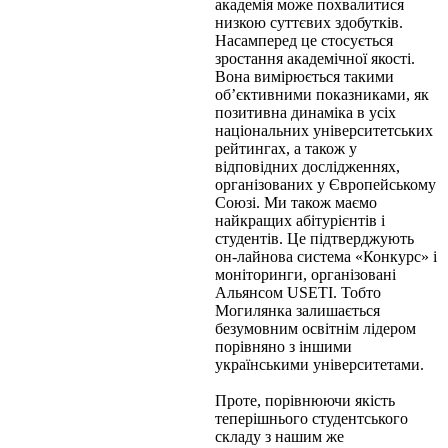
академія може похвалитися
низкою суттєвих здобутків.
Насамперед це стосується
зростання академічної якості.
Вона вимірюється такими
об’єктивними показниками, як
позитивна динаміка в усіх
національних університетських
рейтингах, а також у
відповідних дослідженнях,
організованих у Європейському
Союзі. Ми також маємо
найкращих абітурієнтів і
студентів. Це підтверджують
он-лайнова система «Конкурс» і
моніторинги, організовані
Альянсом USETI. Тобто
Могилянка залишається
безумовним освітнім лідером
порівняно з іншими
українськими університетами.
Проте, порівнюючи якість
теперішнього студентського
складу з нашим же