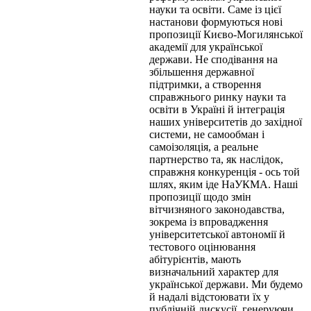
науки та освіти. Саме із цієї
настанови формуються нові
пропозиції Києво-Могилянської
академії для української
держави. Не сподівання на
збільшення державної
підтримки, а створення
справжнього ринку науки та
освіти в Україні й інтеграція
наших університетів до західної
системи, не самообман і
самоізоляція, а реальне
партнерство та, як наслідок,
справжня конкуренція - ось той
шлях, яким іде НаУКМА. Наші
пропозиції щодо змін
вітчизняного законодавства,
зокрема із впровадження
університетської автономії й
тестового оцінювання
абітурієнтів, мають
визначальний характер для
української держави. Ми будемо
й надалі відстоювати їх у
публічній дискусії, генеруючи