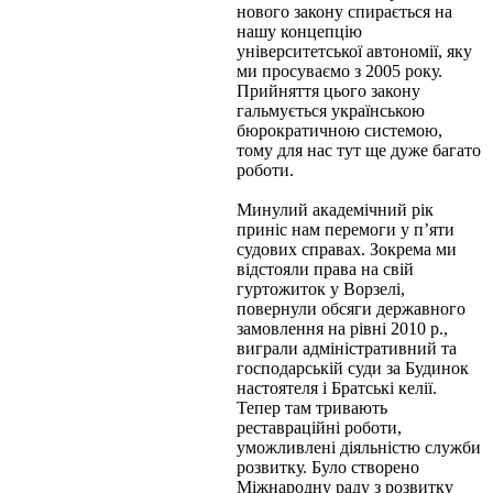
нового закону спирається на
нашу концепцію
університетської автономії, яку
ми просуваємо з 2005 року.
Прийняття цього закону
гальмується українською
бюрократичною системою,
тому для нас тут ще дуже багато
роботи.
Минулий академічний рік
приніс нам перемоги у п’яти
судових справах. Зокрема ми
відстояли права на свій
гуртожиток у Ворзелі,
повернули обсяги державного
замовлення на рівні 2010 р.,
виграли адміністративний та
господарській суди за Будинок
настоятеля і Братські келії.
Тепер там тривають
реставраційні роботи,
уможливлені діяльністю служби
розвитку. Було створено
Міжнародну раду з розвитку