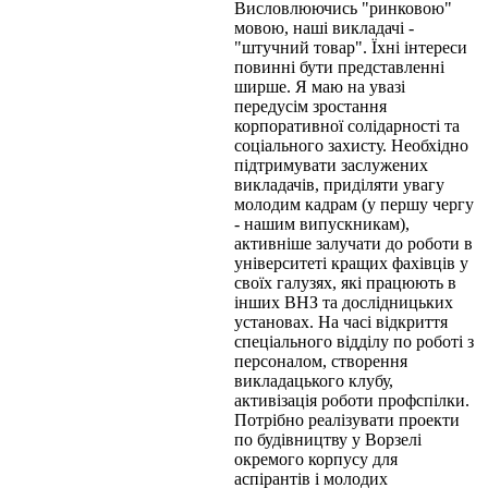
Висловлюючись "ринковою"
мовою, наші викладачі -
"штучний товар". Їхні інтереси
повинні бути представленні
ширше. Я маю на увазі
передусім зростання
корпоративної солідарності та
соціального захисту. Необхідно
підтримувати заслужених
викладачів, приділяти увагу
молодим кадрам (у першу чергу
- нашим випускникам),
активніше залучати до роботи в
університеті кращих фахівців у
своїх галузях, які працюють в
інших ВНЗ та дослідницьких
установах. На часі відкриття
спеціального відділу по роботі з
персоналом, створення
викладацького клубу,
активізація роботи профспілки.
Потрібно реалізувати проекти
по будівництву у Ворзелі
окремого корпусу для
аспірантів і молодих