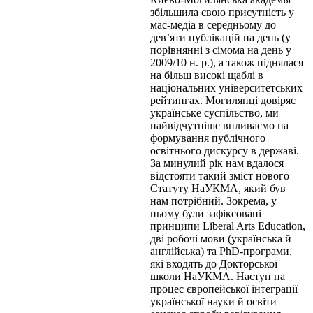
збільшила свою присутність у
мас-медіа в середньому до
дев’яти публікацій на день (у
порівнянні з сімома на день у
2009/10 н. р.), а також піднялася
на більш високі щаблі в
національних університетських
рейтингах. Могилянці довіряє
українське суспільство, ми
найвідчутніше впливаємо на
формування публічного
освітнього дискурсу в державі.
За минулий рік нам вдалося
відстояти такий зміст нового
Статуту НаУКМА, який був
нам потрібний. Зокрема, у
ньому були зафіксовані
принципи Liberal Arts Education,
дві робочі мови (українська й
англійська) та PhD-програми,
які входять до Докторської
школи НаУКМА. Наступ на
процес європейської інтеграції
української науки й освіти