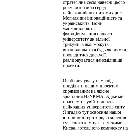
стратегічна сесія навесні цього
року визначила серед
найважливіших питомих рис
Могилянки інноваційність та
українськість. Вони
уможливлюють
функціонування нашого
університету як вільної
трибуни, з якої можуть
висловлюватися будь-які думки,
провадитися дискусії,
реалізовуватися найсміливіші
проекти.
Особливу увагу нам слід
приділити нашим проектам,
спрямованим на якісне
зростання НаУКМА. Адже ми
прагнемо увійти до кола
найкращих університетів світу.
Я згадаю тут освоєння нашої
історичної території, створення
сучасного кампуса за межами
Києва, готельного комплексу на