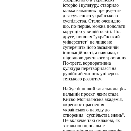
історію і культуру, створило
кілька важливих прецедентів
для сучасного українського
суспільства. Стало очевидно,
що, по-перше, можна подолати
корупцію у вищій освіті. По-
друге, поняття "український
університет" не лише не
суперечить його засадничій
інноваційності, а навпаки, є
підставою для такого зростання.
По-третє, кор­поративна
культура перетворилася на
рушійний чинник універси­
тетського розвитку.
Найуспішніший загальнонаціо­
нальний проект, яким стала
Києво-Могилянська академія,
окреслює прагнення
українського народу до
створення "суспільства знань".
Це включає такі складові, як
загальнонаціональне
порозуміння та концентрацію