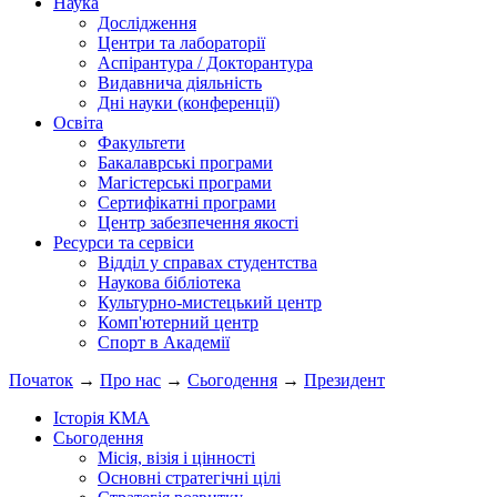
Наука
Дослідження
Центри та лабораторії
Аспірантура / Докторантура
Видавнича діяльність
Дні науки (конференції)
Освіта
Факультети
Бакалаврські програми
Магістерські програми
Сертифікатні програми
Центр забезпечення якості
Ресурси та сервіси
Відділ у справах студентства
Наукова бібліотека
Культурно-мистецький центр
Комп'ютерний центр
Спорт в Академії
Початок
→
Про нас
→
Сьогодення
→
Президент
Історія КМА
Сьогодення
Місія, візія і цінності
Основні стратегічні цілі