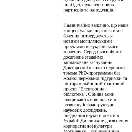
нові ідеї, шукаючи нових
партнерів та однодумців.
Надзвичайно важливо, що наше
концептуальне перспективне
бачення потверджується
новими могилянськими
проектами всеукраїнського
значення. Серед цьогорічних
досягнень згадаймо
заплановане заснування
Докторської школи з першими
трьома PhD-програмами без
жодної державної підтримки та
півторамільйонний ґрантовий
проект "Електронна
бібліотека". Обидва вони
відкривають нові шляхи в
розвитку інфраструктури
наукових досліджень,
поєднання науки й освіти в
Україні. Дивовижне досягнення
корпоративної культури
Могилянки - успішний збір