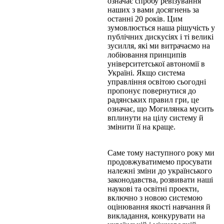
означає спробу ревізування
наших з вами досягнень за
останні 20 років. Цим
зумовлюється наша рішучість у
публічних дискусіях і ті великі
зусилля, які ми витрачаємо на
лобіювання принципів
університетської автономії в
Україні. Якщо система
управління освітою сьогодні
пропонує повернутися до
радянських правил гри, це
означає, що Могилянка мусить
вплинути на цілу систему й
змінити її на краще.
Саме тому наступного року ми
продовжуватимемо просувати
належні зміни до українського
законодавства, розвивати наші
наукові та освітні проекти,
включно з новою системою
оцінювання якості навчання й
викладання, конкурувати на