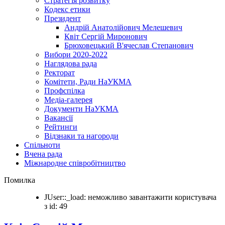
Стратегія розвитку
Кодекс етики
Президент
Андрій Анатолійович Мелешевич
Квіт Сергій Миронович
Брюховецький В'ячеслав Степанович
Вибори 2020-2022
Наглядова рада
Ректорат
Комітети, Ради НаУКМА
Профспілка
Медіа-галерея
Документи НаУКМА
Вакансії
Рейтинги
Відзнаки та нагороди
Спільноти
Вчена рада
Міжнародне співробітництво
Помилка
JUser::_load: неможливо завантажити користувача
з id: 49