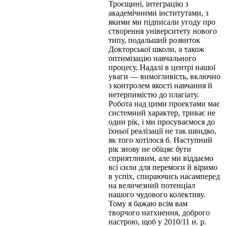
Троєщині, інтеграцію з
академічними інститутами, з
якими ми підписали угоду про
створення університету нового
типу, подальший розвиток
Докторської школи, а також
оптимізацію навчального
процесу. Надалі в центрі нашої
уваги — вимогливість, включно
з контролем якості навчання й
нетерпимістю до плагіату.
Робота над цими проектами має
системний характер, триває не
один рік, і ми просуваємося до
їхньої реалізації не так швидко,
як того хотілося б. Наступний
рік знову не обіцяє бути
сприятливим, але ми віддаємо
всі сили для перемоги й віримо
в успіх, спираючись насамперед
на величезний потенціал
нашого чудового колективу.
Тому я бажаю всім вам
творчого натхнення, доброго
настрою, щоб у 2010/11 н. р.