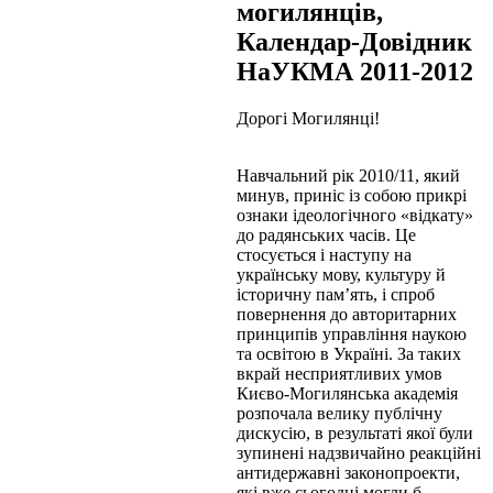
могилянців,
Календар-Довідник
НаУКМА 2011-2012
Дорогі Могилянці!
Навчальний рік 2010/11, який
минув, приніс із собою прикрі
ознаки ідеологічного «відкату»
до радянських часів. Це
стосується і наступу на
українську мову, культуру й
історичну пам’ять, і спроб
повернення до авторитарних
принципів управління наукою
та освітою в Україні. За таких
вкрай несприятливих умов
Києво-Могилянська академія
розпочала велику публічну
дискусію, в результаті якої були
зупинені надзвичайно реакційні
антидержавні законопроекти,
які вже сьогодні могли б