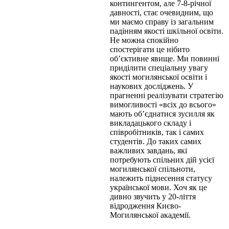
контингентом, але 7-8-річної
давності, стає очевидним, що
ми маємо справу із загальним
падінням якості шкільної освіти.
Не можна спокійно
спостерігати це нібито
об’єктивне явище. Ми повинні
приділити спеціальну увагу
якості могилянської освіти і
наукових досліджень. У
прагненні реалізувати стратегію
вимогливості «всіх до всього»
мають об’єднатися зусилля як
викладацького складу і
співробітників, так і самих
студентів. До таких самих
важливих завдань, які
потребують спільних дій усієї
могилянської спільноти,
належить піднесення статусу
української мови. Хоч як це
дивно звучить у 20-ліття
відродження Києво-
Могилянської академії.