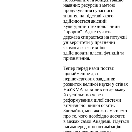
наявних ресурсів з метою
продукування сучасного
знання, на підставі якого
здійснюється якісний
культурний і техноло­гічний
"прорив". Адже сучасна
держава спирається на потужні
університети у прагненні
якомога ефективніше
здійснювати власні функції та
призначення.
Тепер перед нами постає
щонайменше два
першочергових завдання:
розвиток великої науки у стінах
НаУКМА та вплив на державу
й суспільство через
реформування цілої системи
вітчизняної вищої освіти.
Звичайно, ми також пам'ятаємо
про те, чого необхідно досягти
в межах самої Академії. Йдеться
насамперед про оптимізацію
навчального процесу та