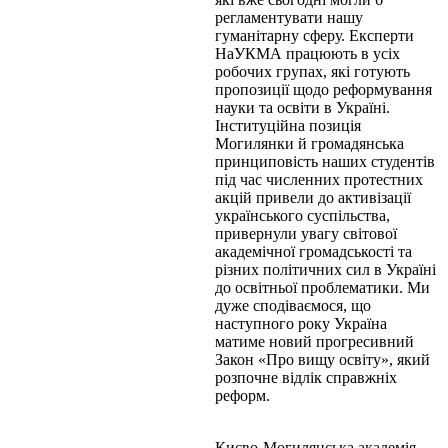
регламентувати нашу
гуманітарну сферу. Експерти
НаУКМА працюють в усіх
робочих групах, які готують
пропозиції щодо реформування
науки та освіти в Україні.
Інституційна позиція
Могилянки й громадянська
принциповість наших студентів
під час численних протестних
акцій привели до активізації
українського суспільства,
привернули увагу світової
академічної громадськості та
різних політичних сил в Україні
до освітньої проблематики. Ми
дуже сподіваємося, що
наступного року Україна
матиме новий прогресивний
Закон «Про вищу освіту», який
розпочне відлік справжніх
реформ.
Києво-Могилянська академія