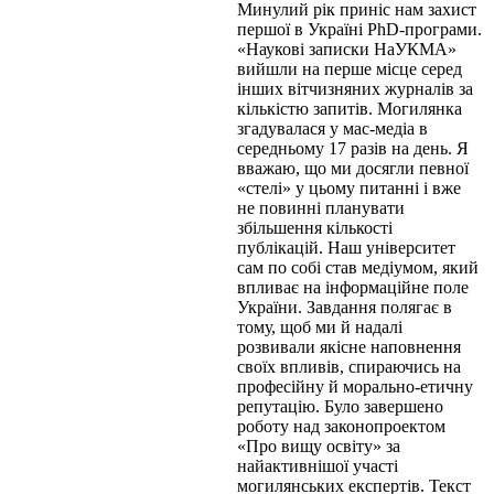
Минулий рік приніс нам захист
першої в Україні PhD-програми.
«Наукові записки НаУКМА»
вийшли на перше місце серед
інших вітчизняних журналів за
кількістю запитів. Могилянка
згадувалася у мас-медіа в
середньому 17 разів на день. Я
вважаю, що ми досягли певної
«стелі» у цьому питанні і вже
не повинні планувати
збільшення кількості
публікацій. Наш університет
сам по собі став медіумом, який
впливає на інформаційне поле
України. Завдання полягає в
тому, щоб ми й надалі
розвивали якісне наповнення
своїх впливів, спираючись на
професійну й морально-етичну
репутацію. Було завершено
роботу над законопроектом
«Про вищу освіту» за
найактивнішої участі
могилянських експертів. Текст