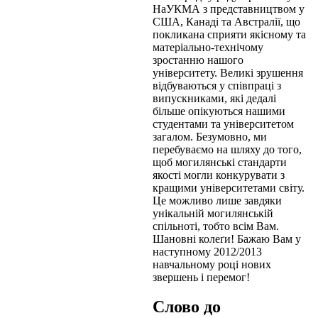
НаУКМА з представництвом у
США, Канаді та Австралії, що
покликана сприяти якісному та
матеріально-технічому
зростанню нашого
університету. Великі зрушення
відбуваються у співпраці з
випускниками, які дедалі
більше опікуються нашими
студентами та університетом
загалом. Безумовно, ми
перебуваємо на шляху до того,
щоб могилянські стандарти
якості могли конкурувати з
кращими університетами світу.
Це можливо лише завдяки
унікальній могилянській
спільноті, тобто всім Вам.
Шановні колеґи! Бажаю Вам у
наступному 2012/2013
навчальному році нових
звершень і перемог!
Слово до