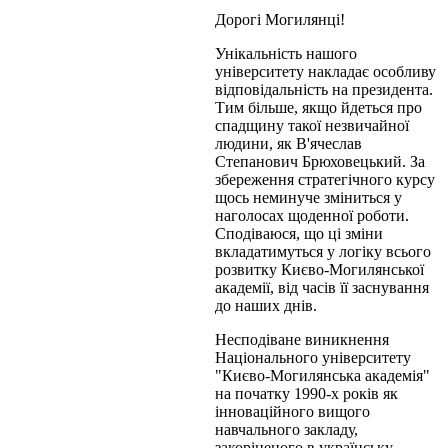
Дорогі Могилянці!
Унікальність нашого
університету накладає особливу
відповідальність на президента.
Тим більше, якщо йдеться про
спадщину такої незвичайної
людини, як В'ячеслав
Степанович Брюховецький. За
збереження стратегічного курсу
щось неминуче зміниться у
наголосах щоденної роботи.
Сподіваюся, що ці зміни
вкладатимуться у логіку всього
розвитку Києво-Могилянської
академії, від часів її заснування
до наших днів.
Несподіване виникнення
Національного університету
"Києво-Могилянська академія"
на початку 1990-х років як
інноваційного вищого
навчального закладу,
закоріненого в українську