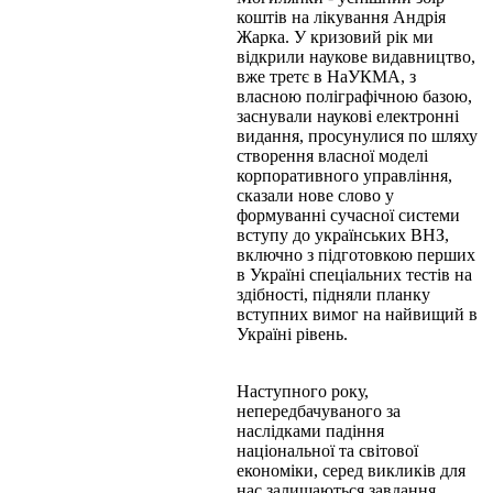
коштів на лікування Андрія
Жарка. У кризовий рік ми
відкрили наукове видавництво,
вже третє в НаУКМА, з
власною поліграфічною базою,
заснували наукові електронні
видання, просунулися по шляху
створення власної моделі
корпоративного управління,
сказали нове слово у
формуванні сучасної системи
вступу до українських ВНЗ,
включно з підготовкою перших
в Україні спеціальних тестів на
здібності, підняли планку
вступних вимог на найвищий в
Україні рівень.
Наступного року,
непередбачуваного за
наслідками падіння
національної та світової
економіки, серед викликів для
нас залишаються завдання