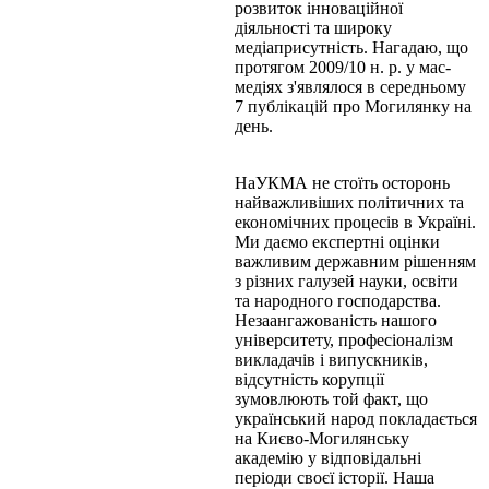
розвиток інноваційної
діяльності та широку
медіаприсутність. Нагадаю, що
протягом 2009/10 н. р. у мас-
медіях з'являлося в середньому
7 публікацій про Могилянку на
день.
НаУКМА не стоїть осторонь
найважливіших політичних та
економічних процесів в Україні.
Ми даємо експертні оцінки
важливим державним рішенням
з різних галузей науки, освіти
та народного господарства.
Незаангажованість нашого
університету, професіоналізм
викладачів і випускників,
відсутність корупції
зумовлюють той факт, що
український народ покладається
на Києво-Могилянську
академію у відповідальні
періоди своєї історії. Наша