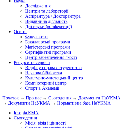
Наука
Дослідження
Центри та лабораторії
Аспірантура / Докторантура
Видавнича діяльність
Дні науки (конференції)
Освіта
Факультети
Бакалаврські програми
Магістерські програми
Сертифікатні програми
Центр забезпечення якості
Ресурси та сервіси
Відділ у справах студентства
Наукова бібліотека
Культурно-мистецький центр
Комп'ютерний центр
Спорт в Академії
Початок
→
Про нас
→
Сьогодення
→
Документи НаУКМА
→
Документи НаУКМА
→
Нормативна база НаУКМА
Історія КМА
Сьогодення
Місія, візія і цінності