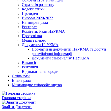
Основні стратегічні цілі
Стратегія розвитку
Кодекс етики
Президент
Вибори 2020-2022
Наглядова рада
Ректорат
Комітети, Ради НаУКМА
Профспілка
Медіа-галерея
Документи НаУКМА
Нормативні документи НаУКМА та доступ
до публічної інформації
Документи самоаналізу НаУКМА
Вакансії
Рейтинги
Відзнаки та нагороди
Спільноти
Вчена рада
Міжнародне співробітництво
Головна сторінка
Знайти Документ