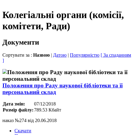
Колегіальні органи (комісії,
комітети, Ради)
Документи
Сортувати за :
Назвою
|
Датою
|
Популярністю
[ За спаданням
]
Положення про Раду наукової бібліотеки та її
персональний склад
Дата змін:
07/12/2018
Розмір файлу:
789.53 Кбайт
наказ №274 від 20.06.2018
Скачати