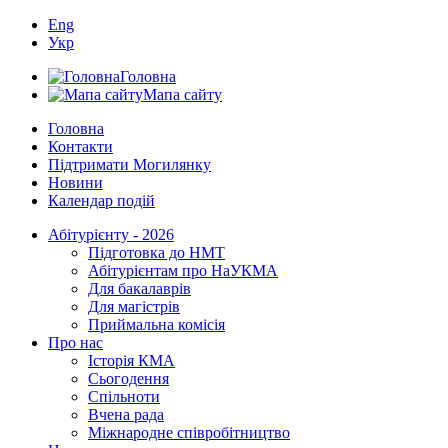
Eng
Укр
Головна
Мапа сайту
Головна
Контакти
Підтримати Могилянку
Новини
Календар подій
Абітурієнту - 2026
Підготовка до НМТ
Абітурієнтам про НаУКМА
Для бакалаврів
Для магістрів
Приймальна комісія
Про нас
Історія КМА
Сьогодення
Спільноти
Вчена рада
Міжнародне співробітництво