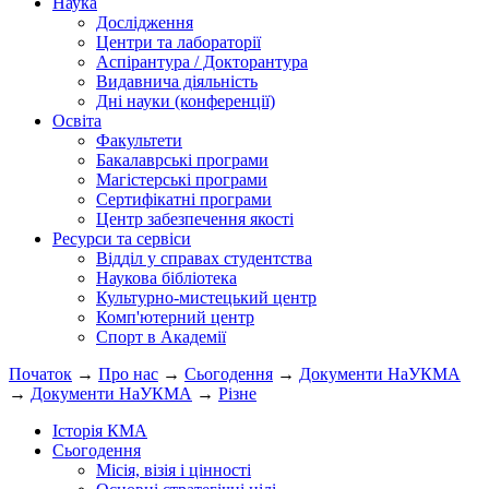
Наука
Дослідження
Центри та лабораторії
Аспірантура / Докторантура
Видавнича діяльність
Дні науки (конференції)
Освіта
Факультети
Бакалаврські програми
Магістерські програми
Сертифікатні програми
Центр забезпечення якості
Ресурси та сервіси
Відділ у справах студентства
Наукова бібліотека
Культурно-мистецький центр
Комп'ютерний центр
Спорт в Академії
Початок
→
Про нас
→
Сьогодення
→
Документи НаУКМА
→
Документи НаУКМА
→
Різне
Історія КМА
Сьогодення
Місія, візія і цінності