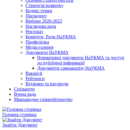
Основні стратегічні цілі
Стратегія розвитку
Кодекс етики
Президент
Вибори 2020-2022
Наглядова рада
Ректорат
Комітети, Ради НаУКМА
Профспілка
Медіа-галерея
Документи НаУКМА
Нормативні документи НаУКМА та доступ
до публічної інформації
Документи самоаналізу НаУКМА
Вакансії
Рейтинги
Відзнаки та нагороди
Спільноти
Вчена рада
Міжнародне співробітництво
Головна сторінка
Знайти Документ