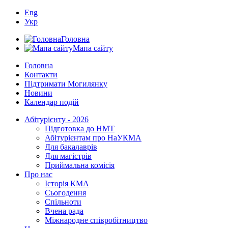
Eng
Укр
Головна
Мапа сайту
Головна
Контакти
Підтримати Могилянку
Новини
Календар подій
Абітурієнту - 2026
Підготовка до НМТ
Абітурієнтам про НаУКМА
Для бакалаврів
Для магістрів
Приймальна комісія
Про нас
Історія КМА
Сьогодення
Спільноти
Вчена рада
Міжнародне співробітництво