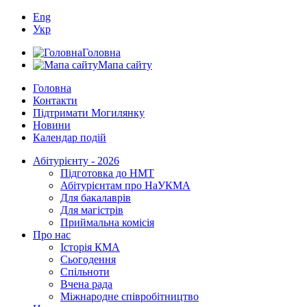
Eng
Укр
Головна
Мапа сайту
Головна
Контакти
Підтримати Могилянку
Новини
Календар подій
Абітурієнту - 2026
Підготовка до НМТ
Абітурієнтам про НаУКМА
Для бакалаврів
Для магістрів
Приймальна комісія
Про нас
Історія КМА
Сьогодення
Спільноти
Вчена рада
Міжнародне співробітництво