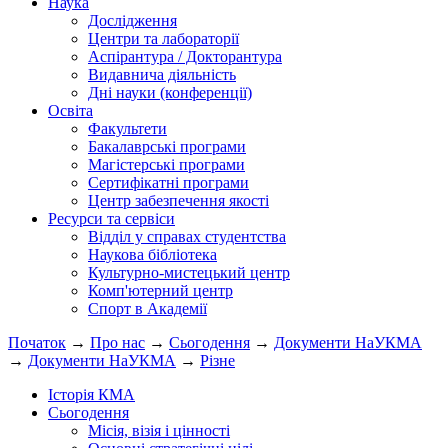
Наука
Дослідження
Центри та лабораторії
Аспірантура / Докторантура
Видавнича діяльність
Дні науки (конференції)
Освіта
Факультети
Бакалаврські програми
Магістерські програми
Сертифікатні програми
Центр забезпечення якості
Ресурси та сервіси
Відділ у справах студентства
Наукова бібліотека
Культурно-мистецький центр
Комп'ютерний центр
Спорт в Академії
Початок
→
Про нас
→
Сьогодення
→
Документи НаУКМА
→
Документи НаУКМА
→
Різне
Історія КМА
Сьогодення
Місія, візія і цінності