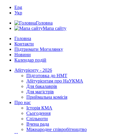
Eng
Укр
Головна
Мапа сайту
Головна
Контакти
Підтримати Могилянку
Новини
Календар подій
Абітурієнту - 2026
Підготовка до НМТ
Абітурієнтам про НаУКМА
Для бакалаврів
Для магістрів
Приймальна комісія
Про нас
Історія КМА
Сьогодення
Спільноти
Вчена рада
Міжнародне співробітництво