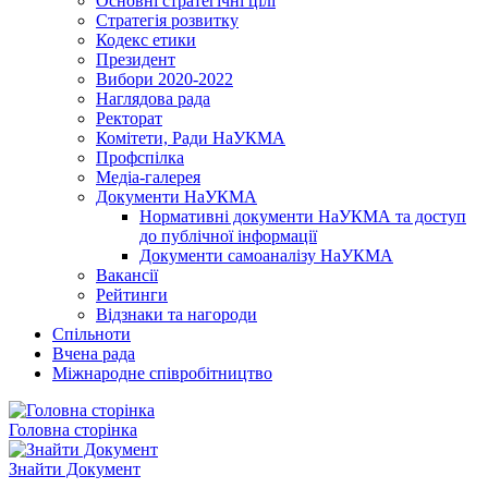
Основні стратегічні цілі
Стратегія розвитку
Кодекс етики
Президент
Вибори 2020-2022
Наглядова рада
Ректорат
Комітети, Ради НаУКМА
Профспілка
Медіа-галерея
Документи НаУКМА
Нормативні документи НаУКМА та доступ
до публічної інформації
Документи самоаналізу НаУКМА
Вакансії
Рейтинги
Відзнаки та нагороди
Спільноти
Вчена рада
Міжнародне співробітництво
Головна сторінка
Знайти Документ