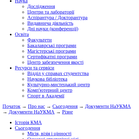
Наука
Дослідження
Центри та лабораторії
Аспірантура / Докторантура
Видавнича діяльність
Дні науки (конференції)
Освіта
Факультети
Бакалаврські програми
Магістерські програми
Сертифікатні програми
Центр забезпечення якості
Ресурси та сервіси
Відділ у справах студентства
Наукова бібліотека
Культурно-мистецький центр
Комп'ютерний центр
Спорт в Академії
Початок
→
Про нас
→
Сьогодення
→
Документи НаУКМА
→
Документи НаУКМА
→
Різне
Історія КМА
Сьогодення
Місія, візія і цінності