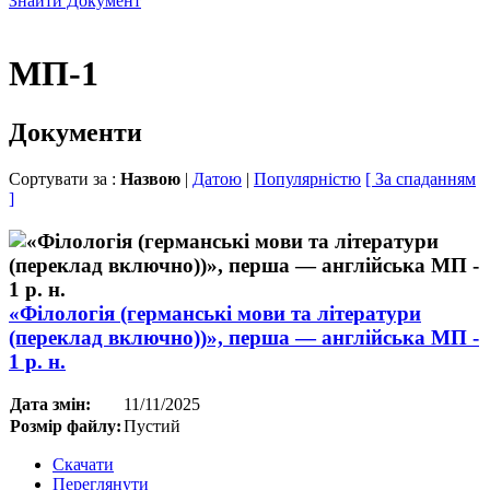
Знайти Документ
МП-1
Документи
Сортувати за :
Назвою
|
Датою
|
Популярністю
[ За спаданням
]
«Філологія (германські мови та літератури
(переклад включно))», перша — англійська МП -
1 р. н.
Дата змін:
11/11/2025
Розмір файлу:
Пустий
Скачати
Переглянути