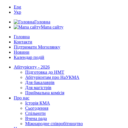
Eng
Укр
Головна
Мапа сайту
Головна
Контакти
Підтримати Могилянку
Новини
Календар подій
Абітурієнту - 2026
Підготовка до НМТ
Абітурієнтам про НаУКМА
Для бакалаврів
Для магістрів
Приймальна комісія
Про нас
Історія КМА
Сьогодення
Спільноти
Вчена рада
Міжнародне співробітництво