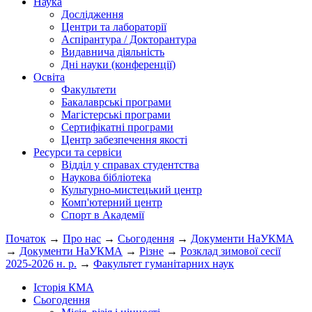
Наука
Дослідження
Центри та лабораторії
Аспірантура / Докторантура
Видавнича діяльність
Дні науки (конференції)
Освіта
Факультети
Бакалаврські програми
Магістерські програми
Сертифікатні програми
Центр забезпечення якості
Ресурси та сервіси
Відділ у справах студентства
Наукова бібліотека
Культурно-мистецький центр
Комп'ютерний центр
Спорт в Академії
Початок
→
Про нас
→
Сьогодення
→
Документи НаУКМА
→
Документи НаУКМА
→
Різне
→
Розклад зимової сесії
2025-2026 н. р.
→
Факультет гуманітарних наук
Історія КМА
Сьогодення