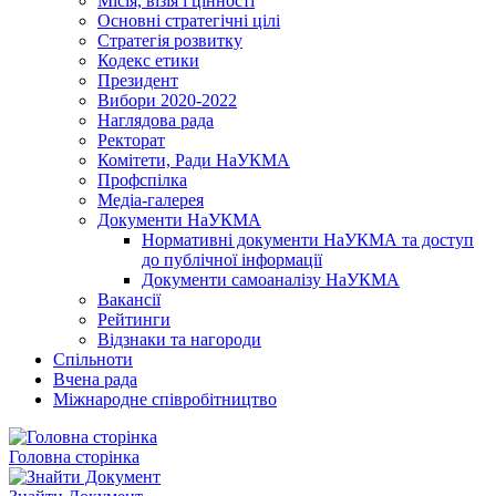
Місія, візія і цінності
Основні стратегічні цілі
Стратегія розвитку
Кодекс етики
Президент
Вибори 2020-2022
Наглядова рада
Ректорат
Комітети, Ради НаУКМА
Профспілка
Медіа-галерея
Документи НаУКМА
Нормативні документи НаУКМА та доступ
до публічної інформації
Документи самоаналізу НаУКМА
Вакансії
Рейтинги
Відзнаки та нагороди
Спільноти
Вчена рада
Міжнародне співробітництво
Головна сторінка