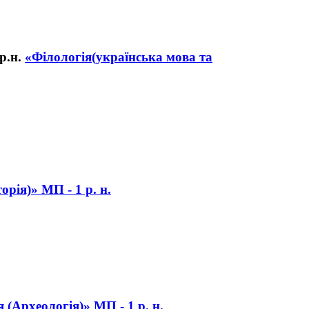
«Філологія(українська мова та
орія)» МП - 1 р. н.
я (Археологія)» МП - 1 р. н.