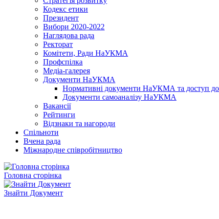
Стратегія розвитку
Кодекс етики
Президент
Вибори 2020-2022
Наглядова рада
Ректорат
Комітети, Ради НаУКМА
Профспілка
Медіа-галерея
Документи НаУКМА
Нормативні документи НаУКМА та доступ до 
Документи самоаналізу НаУКМА
Вакансії
Рейтинги
Відзнаки та нагороди
Спільноти
Вчена рада
Міжнародне співробітництво
Головна сторінка
Знайти Документ