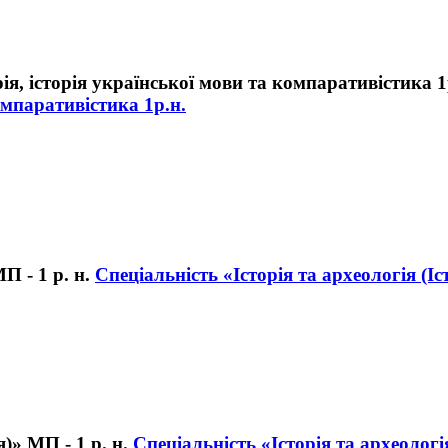
омпаративістика 1р.н.
Спеціальність «Історія та археологія (Іст
Спеціальність «Історія та археологі