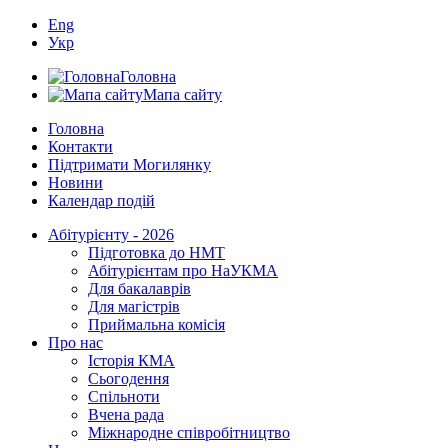
Eng
Укр
Головна
Мапа сайту
Головна
Контакти
Підтримати Могилянку
Новини
Календар подій
Абітурієнту - 2026
Підготовка до НМТ
Абітурієнтам про НаУКМА
Для бакалаврів
Для магістрів
Приймальна комісія
Про нас
Історія КМА
Сьогодення
Спільноти
Вчена рада
Міжнародне співробітництво