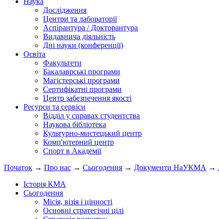
Наука
Дослідження
Центри та лабораторії
Аспірантура / Докторантура
Видавнича діяльність
Дні науки (конференції)
Освіта
Факультети
Бакалаврські програми
Магістерські програми
Сертифікатні програми
Центр забезпечення якості
Ресурси та сервіси
Відділ у справах студентства
Наукова бібліотека
Культурно-мистецький центр
Комп'ютерний центр
Спорт в Академії
Початок
→
Про нас
→
Сьогодення
→
Документи НаУКМА
→
Історія КМА
Сьогодення
Місія, візія і цінності
Основні стратегічні цілі