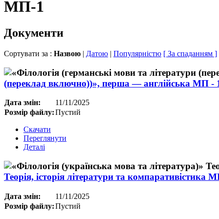
МП-1
Документи
Сортувати за :
Назвою
|
Датою
|
Популярністю
[ За спаданням ]
(переклад включно))», перша — англійська МП - 1
Дата змін:
11/11/2025
Розмір файлу:
Пустий
Скачати
Переглянути
Деталі
Теорія, історія літератури та компаративістика М
Дата змін:
11/11/2025
Розмір файлу:
Пустий