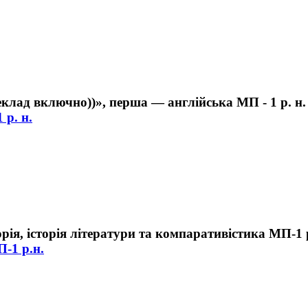
 р. н.
П-1 р.н.