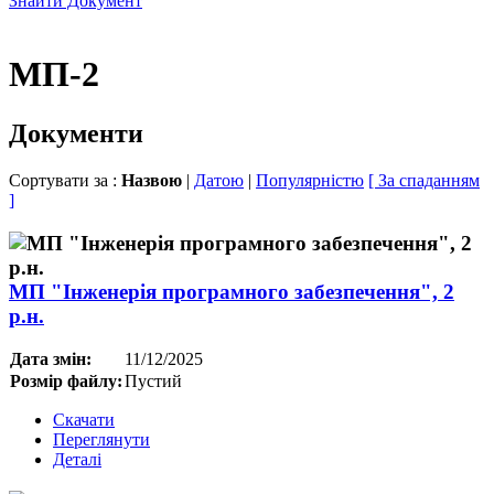
Знайти Документ
МП-2
Документи
Сортувати за :
Назвою
|
Датою
|
Популярністю
[ За спаданням
]
МП "Інженерія програмного забезпечення", 2
р.н.
Дата змін:
11/12/2025
Розмір файлу:
Пустий
Скачати
Переглянути
Деталі