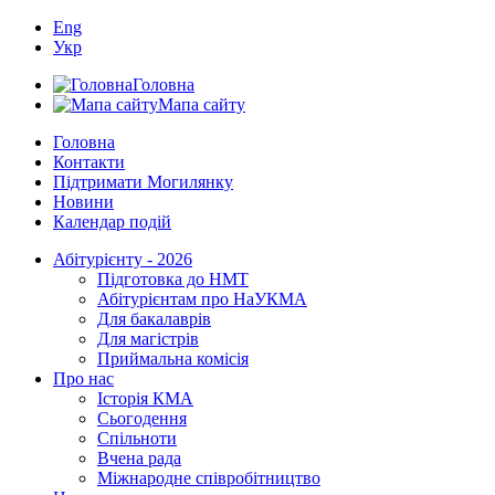
Eng
Укр
Головна
Мапа сайту
Головна
Контакти
Підтримати Могилянку
Новини
Календар подій
Абітурієнту - 2026
Підготовка до НМТ
Абітурієнтам про НаУКМА
Для бакалаврів
Для магістрів
Приймальна комісія
Про нас
Історія КМА
Сьогодення
Спільноти
Вчена рада
Міжнародне співробітництво