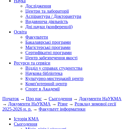
Наука
Дослідження
Центри та лабораторії
Аспірантура / Докторантура
Видавнича діяльність
Дні науки (конференції)
Освіта
Факультети
Бакалаврські програми
Магістерські програми
Сертифікатні програми
Центр забезпечення якості
Ресурси та сервіси
Відділ у справах студентства
Наукова бібліотека
Культурно-мистецький центр
Комп'ютерний центр
Спорт в Академії
Початок
→
Про нас
→
Сьогодення
→
Документи НаУКМА
→
Документи НаУКМА
→
Різне
→
Розклад зимової сесії
2025-2026 н. р.
→
Факультет інформатики
Історія КМА
Сьогодення