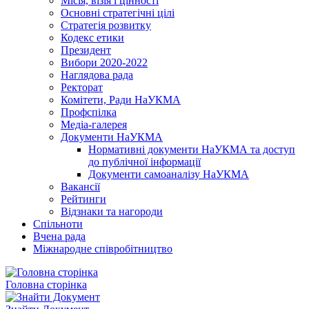
Місія, візія і цінності
Основні стратегічні цілі
Стратегія розвитку
Кодекс етики
Президент
Вибори 2020-2022
Наглядова рада
Ректорат
Комітети, Ради НаУКМА
Профспілка
Медіа-галерея
Документи НаУКМА
Нормативні документи НаУКМА та доступ
до публічної інформації
Документи самоаналізу НаУКМА
Вакансії
Рейтинги
Відзнаки та нагороди
Спільноти
Вчена рада
Міжнародне співробітництво
Головна сторінка