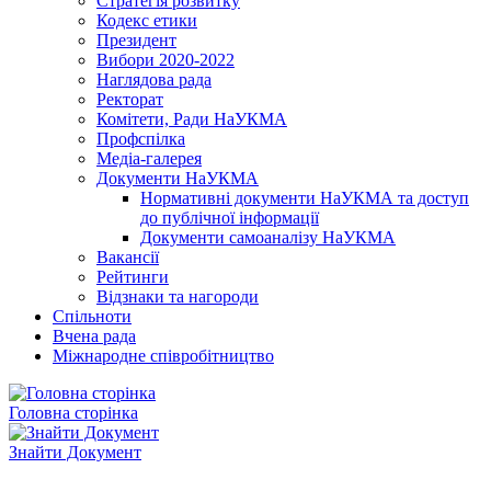
Стратегія розвитку
Кодекс етики
Президент
Вибори 2020-2022
Наглядова рада
Ректорат
Комітети, Ради НаУКМА
Профспілка
Медіа-галерея
Документи НаУКМА
Нормативні документи НаУКМА та доступ
до публічної інформації
Документи самоаналізу НаУКМА
Вакансії
Рейтинги
Відзнаки та нагороди
Спільноти
Вчена рада
Міжнародне співробітництво
Головна сторінка
Знайти Документ