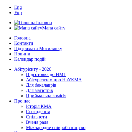
Eng
Укр
Головна
Мапа сайту
Головна
Контакти
Підтримати Могилянку
Новини
Календар подій
Абітурієнту - 2026
Підготовка до НМТ
Абітурієнтам про НаУКМА
Для бакалаврів
Для магістрів
Приймальна комісія
Про нас
Історія КМА
Сьогодення
Спільноти
Вчена рада
Міжнародне співробітництво