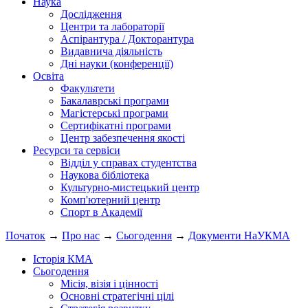
Наука
Дослідження
Центри та лабораторії
Аспірантура / Докторантура
Видавнича діяльність
Дні науки (конференції)
Освіта
Факультети
Бакалаврські програми
Магістерські програми
Сертифікатні програми
Центр забезпечення якості
Ресурси та сервіси
Відділ у справах студентства
Наукова бібліотека
Культурно-мистецький центр
Комп'ютерний центр
Спорт в Академії
Початок
→
Про нас
→
Сьогодення
→
Документи НаУКМА
Історія КМА
Сьогодення
Місія, візія і цінності
Основні стратегічні цілі