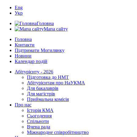
Eng
Укр
Головна
Мапа сайту
Головна
Контакти
Підтримати Могилянку
Новини
Календар подій
Абітурієнту - 2026
Підготовка до НМТ
Абітурієнтам про НаУКМА
Для бакалаврів
Для магістрів
Приймальна комісія
Про нас
Історія КМА
Сьогодення
Спільноти
Вчена рада
Міжнародне співробітництво