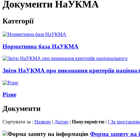
Документи НаУКМА
Категорії
Нормативна база НаУКМА
Звіти НаУКМА про виконання критеріїв націона
Різне
Документи
Сортувати за :
Назвою
|
Датою
|
Популярністю
|
[ За зростанням
Форма запиту на 