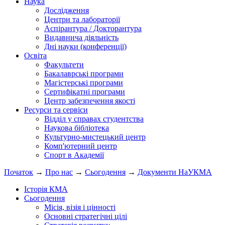
Наука
Дослідження
Центри та лабораторії
Аспірантура / Докторантура
Видавнича діяльність
Дні науки (конференції)
Освіта
Факультети
Бакалаврські програми
Магістерські програми
Сертифікатні програми
Центр забезпечення якості
Ресурси та сервіси
Відділ у справах студентства
Наукова бібліотека
Культурно-мистецький центр
Комп'ютерний центр
Спорт в Академії
Початок
→
Про нас
→
Сьогодення
→
Документи НаУКМА
Історія КМА
Сьогодення
Місія, візія і цінності
Основні стратегічні цілі