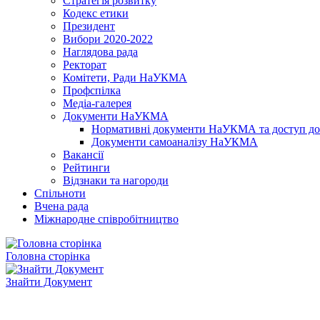
Стратегія розвитку
Кодекс етики
Президент
Вибори 2020-2022
Наглядова рада
Ректорат
Комітети, Ради НаУКМА
Профспілка
Медіа-галерея
Документи НаУКМА
Нормативні документи НаУКМА та доступ до 
Документи самоаналізу НаУКМА
Вакансії
Рейтинги
Відзнаки та нагороди
Спільноти
Вчена рада
Міжнародне співробітництво
Головна сторінка
Знайти Документ