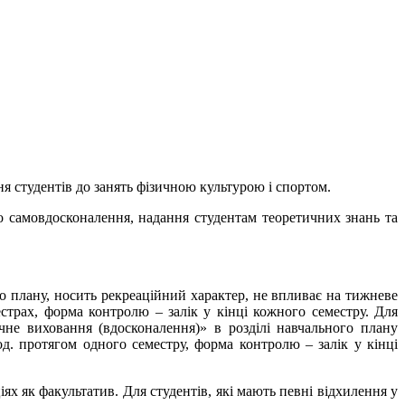
ня студентів до занять фізичною культурою і спортом.
о самовдосконалення, надання студентам теоретичних знань та
о плану, носить рекреаційний характер, не впливає на тижневе
страх, форма контролю – залік у кінці кожного семестру. Для
ичне виховання (вдосконалення)» в розділі навчального плану
д. протягом одного семестру, форма контролю – залік у кінці
ях як факультатив. Для студентів, які мають певні відхилення у