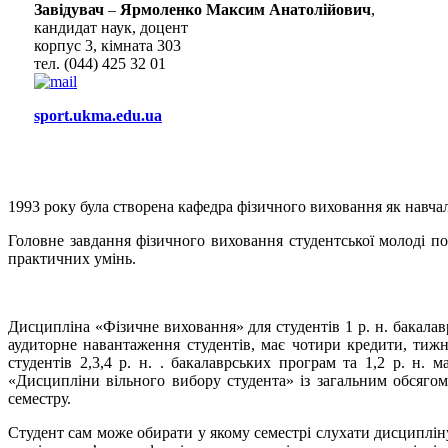
Завідувач
–
Ярмоленко Максим Анатолійович
,
кандидат наук, доцент
корпус 3, кімната 303
тел. (044) 425 32 01
sport.ukma.edu.ua
1993 року була створена кафедра фізичного виховання як навчал
Головне завдання фізичного виховання студентської молоді п
практичних умінь.
Дисципліна «Фізичне виховання» для студентів 1 р. н. бакала
аудиторне навантаження студентів, має чотири кредити, тижн
студентів 2,3,4 р. н. . бакалаврських програм та 1,2 р. н.
«Дисципліни вільного вибору студента» із загальним обсягом
семестру.
Студент сам може обирати у якому семестрі слухати дисципліну.