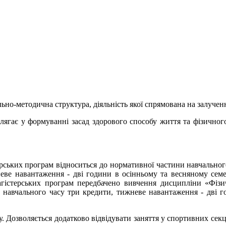
ьно-методична структура, діяльність якої спрямована на залучен
олягає у формуванні засад здорового способу життя та фізичног
врських програм відноситься до нормативної частини навчальног
еве навантаження - дві години в осінньому та весняному семе
 магістерських програм передбачено вивчення дисципліни «Фіз
 навчального часу три кредити, тижневе навантаження - дві го
 Дозволяється додатково відвідувати заняття у спортивних секці