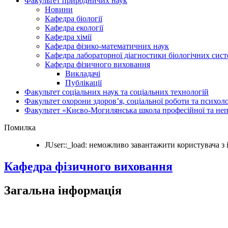
Факультет природничих наук
Новини
Кафедра біології
Кафедра екології
Кафедра хімії
Кафедра фізико-математичних наук
Кафедра лабораторної діагностики біологічних сис
Кафедра фізичного виховання
Викладачі
Публікації
Факультет соціальних наук та соціальних технологій
Факультет охорони здоров’я, соціальної роботи та психоло
Факультет «Києво-Могилянська школа професійної та неп
Помилка
JUser::_load: неможливо завантажити користувача з i
Кафедра фізичного виховання
Загальна інформація