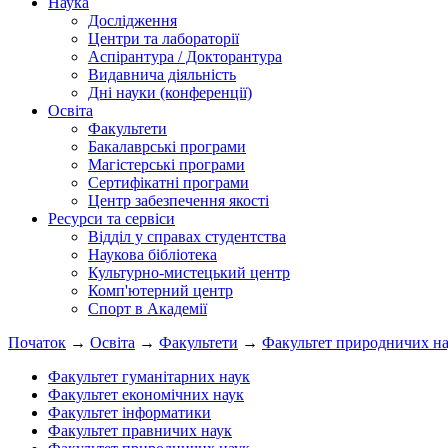
Наука
Дослідження
Центри та лабораторії
Аспірантура / Докторантура
Видавнича діяльність
Дні науки (конференції)
Освіта
Факультети
Бакалаврські програми
Магістерські програми
Сертифікатні програми
Центр забезпечення якості
Ресурси та сервіси
Відділ у справах студентства
Наукова бібліотека
Культурно-мистецький центр
Комп'ютерний центр
Спорт в Академії
Початок
→
Освіта
→
Факультети
→
Факультет природничих н
Факультет гуманітарних наук
Факультет економічних наук
Факультет інформатики
Факультет правничих наук