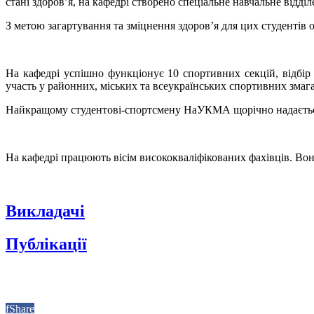
стані здоров’я, на кафедрі створено спеціальне навчальне відділ
З метою загартування та зміцнення здоров’я для цих студентів о
На кафедрі успішно функціонує 10 спортивних секцій, відбір
участь у районних, міських та всеукраїнських спортивних змаг
Найкращому студентові-спортсмену НаУКМА щорічно надається
На кафедрі працюють вісім висококваліфікованих фахівців. Во
Викладачі
Публікації
f
Share