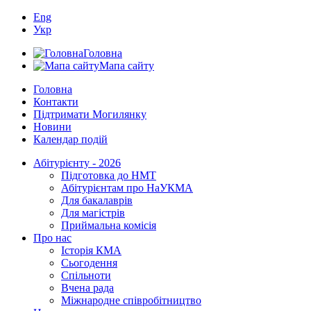
Eng
Укр
Головна
Мапа сайту
Головна
Контакти
Підтримати Могилянку
Новини
Календар подій
Абітурієнту - 2026
Підготовка до НМТ
Абітурієнтам про НаУКМА
Для бакалаврів
Для магістрів
Приймальна комісія
Про нас
Історія КМА
Сьогодення
Спільноти
Вчена рада
Міжнародне співробітництво