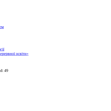
тем
гії
ерервної освіти»
d: 49