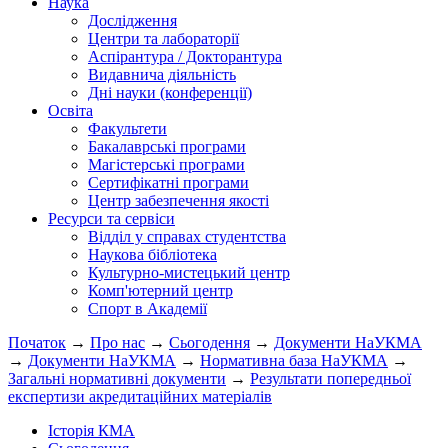
Наука
Дослідження
Центри та лабораторії
Аспірантура / Докторантура
Видавнича діяльність
Дні науки (конференції)
Освіта
Факультети
Бакалаврські програми
Магістерські програми
Сертифікатні програми
Центр забезпечення якості
Ресурси та сервіси
Відділ у справах студентства
Наукова бібліотека
Культурно-мистецький центр
Комп'ютерний центр
Спорт в Академії
Початок
→
Про нас
→
Сьогодення
→
Документи НаУКМА
→
Документи НаУКМА
→
Нормативна база НаУКМА
→
Загальні нормативні документи
→
Результати попередньої
експертизи акредитаційних матеріалів
Історія КМА