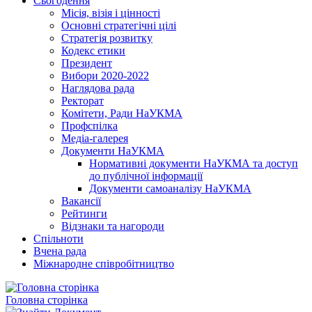
Сьогодення
Місія, візія і цінності
Основні стратегічні цілі
Стратегія розвитку
Кодекс етики
Президент
Вибори 2020-2022
Наглядова рада
Ректорат
Комітети, Ради НаУКМА
Профспілка
Медіа-галерея
Документи НаУКМА
Нормативні документи НаУКМА та доступ
до публічної інформації
Документи самоаналізу НаУКМА
Вакансії
Рейтинги
Відзнаки та нагороди
Спільноти
Вчена рада
Міжнародне співробітництво
Головна сторінка