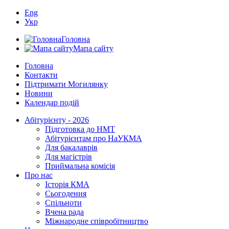
Eng
Укр
Головна
Мапа сайту
Головна
Контакти
Підтримати Могилянку
Новини
Календар подій
Абітурієнту - 2026
Підготовка до НМТ
Абітурієнтам про НаУКМА
Для бакалаврів
Для магістрів
Приймальна комісія
Про нас
Історія КМА
Сьогодення
Спільноти
Вчена рада
Міжнародне співробітництво