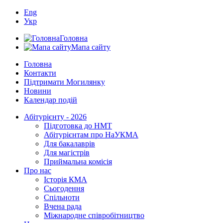
Eng
Укр
Головна
Мапа сайту
Головна
Контакти
Підтримати Могилянку
Новини
Календар подій
Абітурієнту - 2026
Підготовка до НМТ
Абітурієнтам про НаУКМА
Для бакалаврів
Для магістрів
Приймальна комісія
Про нас
Історія КМА
Сьогодення
Спільноти
Вчена рада
Міжнародне співробітництво