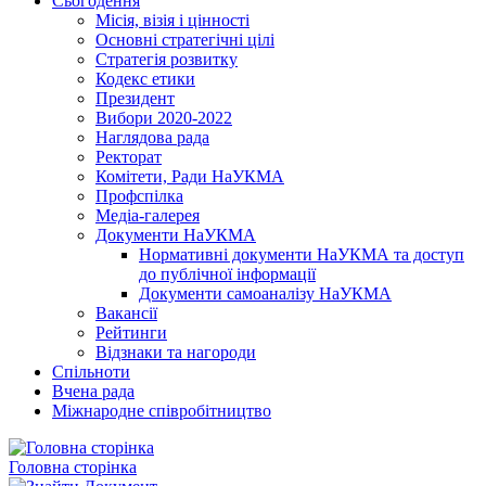
Сьогодення
Місія, візія і цінності
Основні стратегічні цілі
Стратегія розвитку
Кодекс етики
Президент
Вибори 2020-2022
Наглядова рада
Ректорат
Комітети, Ради НаУКМА
Профспілка
Медіа-галерея
Документи НаУКМА
Нормативні документи НаУКМА та доступ
до публічної інформації
Документи самоаналізу НаУКМА
Вакансії
Рейтинги
Відзнаки та нагороди
Спільноти
Вчена рада
Міжнародне співробітництво
Головна сторінка