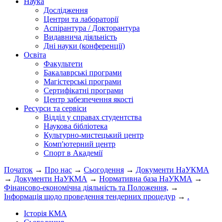
Наука
Дослідження
Центри та лабораторії
Аспірантура / Докторантура
Видавнича діяльність
Дні науки (конференції)
Освіта
Факультети
Бакалаврські програми
Магістерські програми
Сертифікатні програми
Центр забезпечення якості
Ресурси та сервіси
Відділ у справах студентства
Наукова бібліотека
Культурно-мистецький центр
Комп'ютерний центр
Спорт в Академії
Початок
→
Про нас
→
Сьогодення
→
Документи НаУКМА
→
Документи НаУКМА
→
Нормативна база НаУКМА
→
Фінансово-економічна діяльність та Положення,
→
Інформація щодо проведення тендерних процедур
→
.
Історія КМА