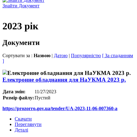
Знайти Документ
2023 рік
Документи
Сортувати за :
Назвою
|
Датою
|
Популярністю
[ За спаданням
]
Електронне обладнання для НаУКМА 2023 р.
Дата змін:
11/27/2023
Розмір файлу:
Пустий
https://prozorro.gov.ua/tender/UA-2023-11-06-007360-a
Скачати
Переглянути
Деталі