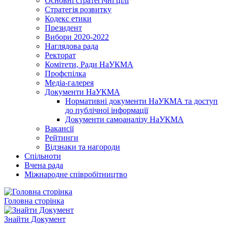
Основні стратегічні цілі
Стратегія розвитку
Кодекс етики
Президент
Вибори 2020-2022
Наглядова рада
Ректорат
Комітети, Ради НаУКМА
Профспілка
Медіа-галерея
Документи НаУКМА
Нормативні документи НаУКМА та доступ
до публічної інформації
Документи самоаналізу НаУКМА
Вакансії
Рейтинги
Відзнаки та нагороди
Спільноти
Вчена рада
Міжнародне співробітництво
Головна сторінка
Знайти Документ