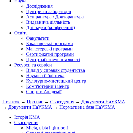
Наука
Дослідження
Центри та лабораторії
Аспірантура / Докторантура
Видавнича діяльність
Дні науки (конференції)
Освіта
Факультети
Бакалаврські програми
Магістерські програми
Сертифікатні програми
Центр забезпечення якості
Ресурси та сервіси
Відділ у справах студентства
Наукова бібліотека
Культурно-мистецький центр
Комп'ютерний центр
Спорт в Академії
Початок
→
Про нас
→
Сьогодення
→
Документи НаУКМА
→
Документи НаУКМА
→
Нормативна база НаУКМА
Історія КМА
Сьогодення
Місія, візія і цінності