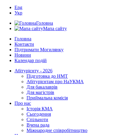
Eng
Укр
Головна
Мапа сайту
Головна
Контакти
Підтримати Могилянку
Новини
Календар подій
Абітурієнту - 2026
Підготовка до НМТ
Абітурієнтам про НаУКМА
Для бакалаврів
Для магістрів
Приймальна комісія
Про нас
Історія КМА
Сьогодення
Спільноти
Вчена рада
Міжнародне співробітництво