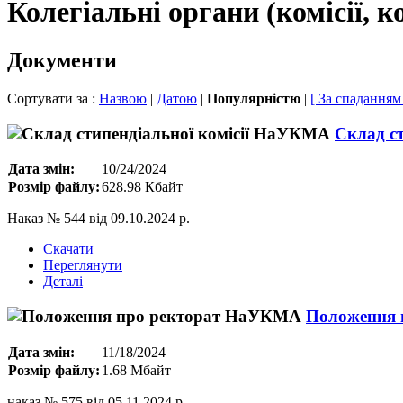
Колегіальні органи (комісії, к
Документи
Сортувати за :
Назвою
|
Датою
|
Популярністю
|
[ За спаданням
Склад с
Дата змін:
10/24/2024
Розмір файлу:
628.98 Кбайт
Наказ № 544 від 09.10.2024 р.
Скачати
Переглянути
Деталі
Положення 
Дата змін:
11/18/2024
Розмір файлу:
1.68 Мбайт
наказ № 575 від 05.11.2024 р.