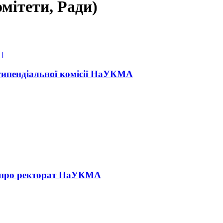
омітети, Ради)
 ]
типендіальної комісії НаУКМА
про ректорат НаУКМА