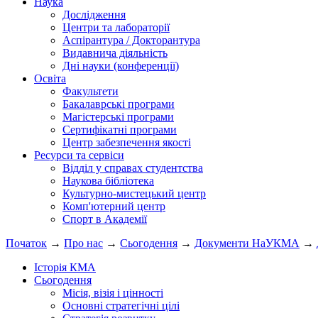
Наука
Дослідження
Центри та лабораторії
Аспірантура / Докторантура
Видавнича діяльність
Дні науки (конференції)
Освіта
Факультети
Бакалаврські програми
Магістерські програми
Сертифікатні програми
Центр забезпечення якості
Ресурси та сервіси
Відділ у справах студентства
Наукова бібліотека
Культурно-мистецький центр
Комп'ютерний центр
Спорт в Академії
Початок
→
Про нас
→
Сьогодення
→
Документи НаУКМА
→
Історія КМА
Сьогодення
Місія, візія і цінності
Основні стратегічні цілі