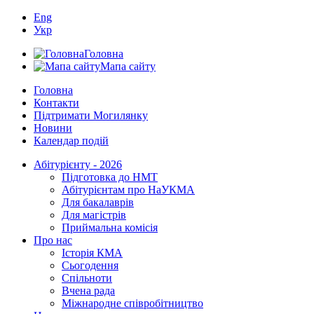
Eng
Укр
Головна
Мапа сайту
Головна
Контакти
Підтримати Могилянку
Новини
Календар подій
Абітурієнту - 2026
Підготовка до НМТ
Абітурієнтам про НаУКМА
Для бакалаврів
Для магістрів
Приймальна комісія
Про нас
Історія КМА
Сьогодення
Спільноти
Вчена рада
Міжнародне співробітництво