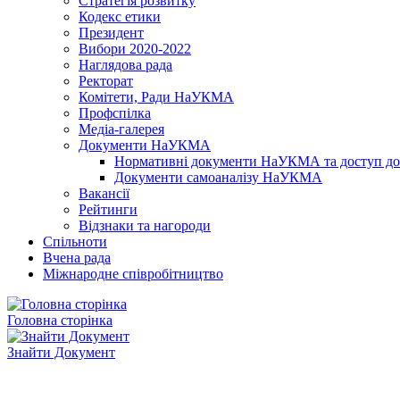
Стратегія розвитку
Кодекс етики
Президент
Вибори 2020-2022
Наглядова рада
Ректорат
Комітети, Ради НаУКМА
Профспілка
Медіа-галерея
Документи НаУКМА
Нормативні документи НаУКМА та доступ до 
Документи самоаналізу НаУКМА
Вакансії
Рейтинги
Відзнаки та нагороди
Спільноти
Вчена рада
Міжнародне співробітництво
Головна сторінка
Знайти Документ