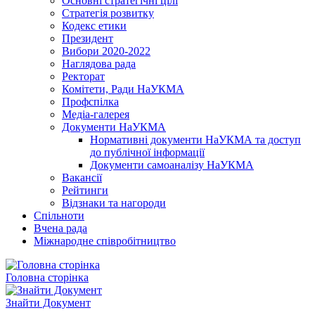
Основні стратегічні цілі
Стратегія розвитку
Кодекс етики
Президент
Вибори 2020-2022
Наглядова рада
Ректорат
Комітети, Ради НаУКМА
Профспілка
Медіа-галерея
Документи НаУКМА
Нормативні документи НаУКМА та доступ
до публічної інформації
Документи самоаналізу НаУКМА
Вакансії
Рейтинги
Відзнаки та нагороди
Спільноти
Вчена рада
Міжнародне співробітництво
Головна сторінка
Знайти Документ