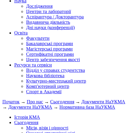
Наука
Дослідження
Центри та лабораторії
Аспірантура / Докторантура
Видавнича діяльність
Дні науки (конференції)
Освіта
Факультети
Бакалаврські програми
Магістерські програми
Сертифікатні програми
Центр забезпечення якості
Ресурси та сервіси
Відділ у справах студентства
Наукова бібліотека
Культурно-мистецький центр
Комп'ютерний центр
Спорт в Академії
Початок
→
Про нас
→
Сьогодення
→
Документи НаУКМА
→
Документи НаУКМА
→
Нормативна база НаУКМА
Історія КМА
Сьогодення
Місія, візія і цінності