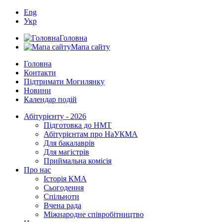
Eng
Укр
Головна
Мапа сайту
Головна
Контакти
Підтримати Могилянку
Новини
Календар подій
Абітурієнту - 2026
Підготовка до НМТ
Абітурієнтам про НаУКМА
Для бакалаврів
Для магістрів
Приймальна комісія
Про нас
Історія КМА
Сьогодення
Спільноти
Вчена рада
Міжнародне співробітництво