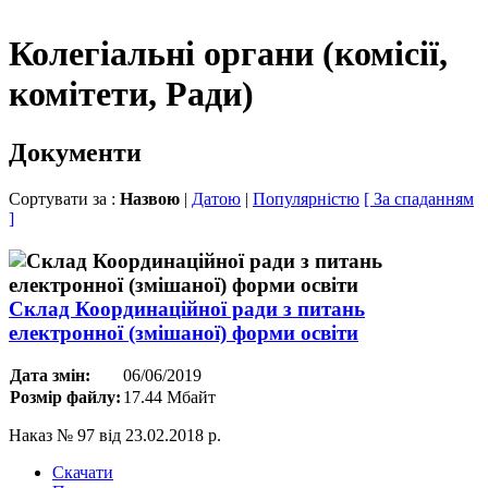
Колегіальні органи (комісії,
комітети, Ради)
Документи
Сортувати за :
Назвою
|
Датою
|
Популярністю
[ За спаданням
]
Склад Координаційної ради з питань
електронної (змішаної) форми освіти
Дата змін:
06/06/2019
Розмір файлу:
17.44 Мбайт
Наказ № 97 від 23.02.2018 р.
Скачати