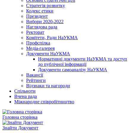
Основні стратегічні цілі
Стратегія розвитку
Кодекс етики
Президент
Вибори 2020-2022
Наглядова рада
Ректорат
Комітети, Ради НаУКМА
Профспілка
Медіа-галерея
Документи НаУКМА
Нормативні документи НаУКМА та доступ
до публічної інформації
Документи самоаналізу НаУКМА
Вакансії
Рейтинги
Відзнаки та нагороди
Спільноти
Вчена рада
Міжнародне співробітництво
Головна сторінка
Знайти Документ