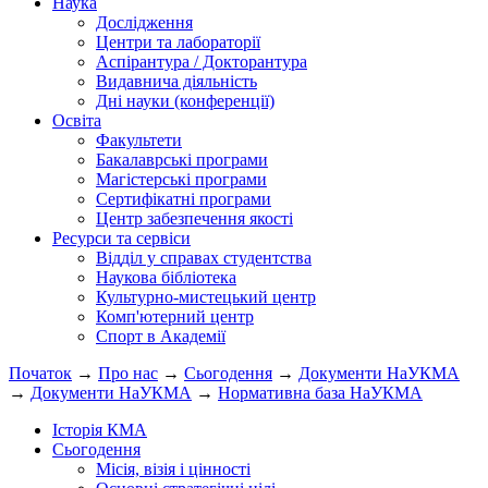
Наука
Дослідження
Центри та лабораторії
Аспірантура / Докторантура
Видавнича діяльність
Дні науки (конференції)
Освіта
Факультети
Бакалаврські програми
Магістерські програми
Сертифікатні програми
Центр забезпечення якості
Ресурси та сервіси
Відділ у справах студентства
Наукова бібліотека
Культурно-мистецький центр
Комп'ютерний центр
Спорт в Академії
Початок
→
Про нас
→
Сьогодення
→
Документи НаУКМА
→
Документи НаУКМА
→
Нормативна база НаУКМА
Історія КМА
Сьогодення
Місія, візія і цінності