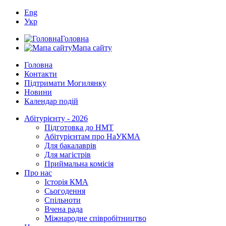
Eng
Укр
Головна
Мапа сайту
Головна
Контакти
Підтримати Могилянку
Новини
Календар подій
Абітурієнту - 2026
Підготовка до НМТ
Абітурієнтам про НаУКМА
Для бакалаврів
Для магістрів
Приймальна комісія
Про нас
Історія КМА
Сьогодення
Спільноти
Вчена рада
Міжнародне співробітництво