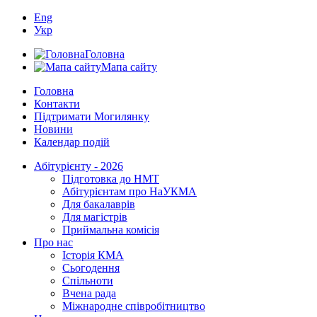
Eng
Укр
Головна
Мапа сайту
Головна
Контакти
Підтримати Могилянку
Новини
Календар подій
Абітурієнту - 2026
Підготовка до НМТ
Абітурієнтам про НаУКМА
Для бакалаврів
Для магістрів
Приймальна комісія
Про нас
Історія КМА
Сьогодення
Спільноти
Вчена рада
Міжнародне співробітництво