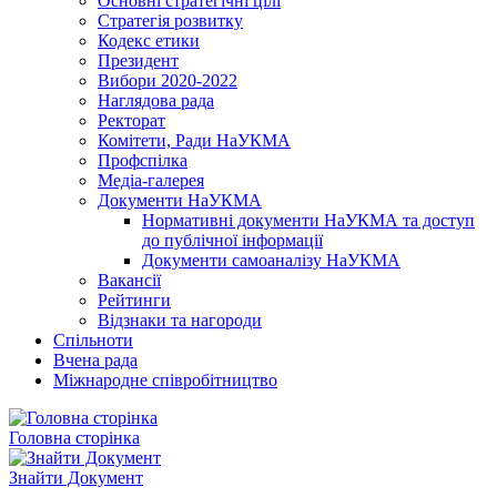
Основні стратегічні цілі
Стратегія розвитку
Кодекс етики
Президент
Вибори 2020-2022
Наглядова рада
Ректорат
Комітети, Ради НаУКМА
Профспілка
Медіа-галерея
Документи НаУКМА
Нормативні документи НаУКМА та доступ
до публічної інформації
Документи самоаналізу НаУКМА
Вакансії
Рейтинги
Відзнаки та нагороди
Спільноти
Вчена рада
Міжнародне співробітництво
Головна сторінка
Знайти Документ