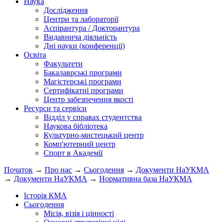
Наука
Дослідження
Центри та лабораторії
Аспірантура / Докторантура
Видавнича діяльність
Дні науки (конференції)
Освіта
Факультети
Бакалаврські програми
Магістерські програми
Сертифікатні програми
Центр забезпечення якості
Ресурси та сервіси
Відділ у справах студентства
Наукова бібліотека
Культурно-мистецький центр
Комп'ютерний центр
Спорт в Академії
Початок
→
Про нас
→
Сьогодення
→
Документи НаУКМА
→
Документи НаУКМА
→
Нормативна база НаУКМА
Історія КМА
Сьогодення
Місія, візія і цінності