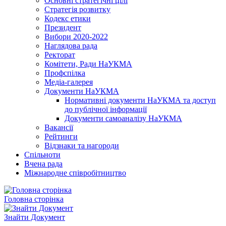
Основні стратегічні цілі
Стратегія розвитку
Кодекс етики
Президент
Вибори 2020-2022
Наглядова рада
Ректорат
Комітети, Ради НаУКМА
Профспілка
Медіа-галерея
Документи НаУКМА
Нормативні документи НаУКМА та доступ
до публічної інформації
Документи самоаналізу НаУКМА
Вакансії
Рейтинги
Відзнаки та нагороди
Спільноти
Вчена рада
Міжнародне співробітництво
Головна сторінка
Знайти Документ