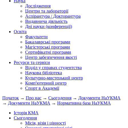
Наука
Дослідження
Центри та лабораторії
Аспірантура / Докторантура
Видавнича діяльність
Дні науки (конференції)
Освіта
Факультети
Бакалаврські програми
Магістерські програми
Сертифікатні програми
Центр забезпечення якості
Ресурси та сервіси
Відділ у справах студентства
Наукова бібліотека
Культурно-мистецький центр
Комп'ютерний центр
Спорт в Академії
Початок
→
Про нас
→
Сьогодення
→
Документи НаУКМА
→
Документи НаУКМА
→
Нормативна база НаУКМА
Історія КМА
Сьогодення
Місія, візія і цінності