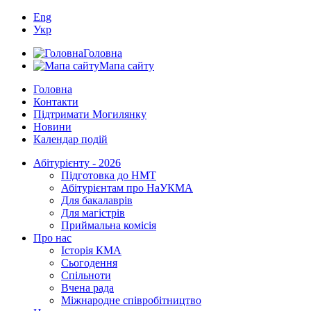
Eng
Укр
Головна
Мапа сайту
Головна
Контакти
Підтримати Могилянку
Новини
Календар подій
Абітурієнту - 2026
Підготовка до НМТ
Абітурієнтам про НаУКМА
Для бакалаврів
Для магістрів
Приймальна комісія
Про нас
Історія КМА
Сьогодення
Спільноти
Вчена рада
Міжнародне співробітництво