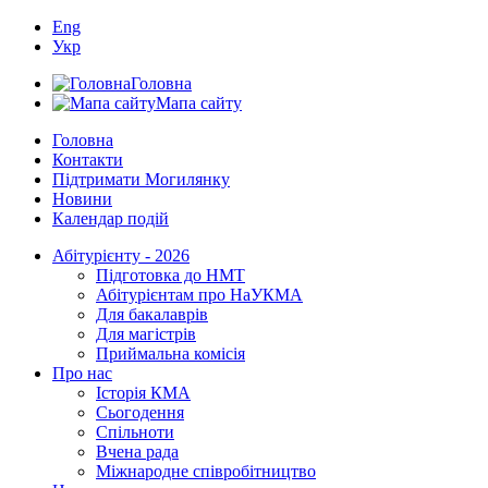
Eng
Укр
Головна
Мапа сайту
Головна
Контакти
Підтримати Могилянку
Новини
Календар подій
Абітурієнту - 2026
Підготовка до НМТ
Абітурієнтам про НаУКМА
Для бакалаврів
Для магістрів
Приймальна комісія
Про нас
Історія КМА
Сьогодення
Спільноти
Вчена рада
Міжнародне співробітництво