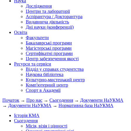
Наука
Дослідження
Центри та лабораторії
Аспірантура / Докторантура
Видавнича діяльність
Дні науки (конференції)
Освіта
Факультети
Бакалаврські програми
Магістерські програми
Сертифікатні програми
Центр забезпечення якості
Ресурси та сервіси
Відділ у справах студентства
Наукова бібліотека
Культурно-мистецький центр
Комп'ютерний центр
Спорт в Академії
Початок
→
Про нас
→
Сьогодення
→
Документи НаУКМА
→
Документи НаУКМА
→
Нормативна база НаУКМА
Історія КМА
Сьогодення
Місія, візія і цінності