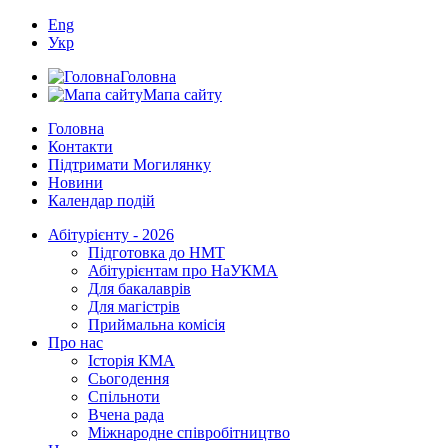
Eng
Укр
Головна
Мапа сайту
Головна
Контакти
Підтримати Могилянку
Новини
Календар подій
Абітурієнту - 2026
Підготовка до НМТ
Абітурієнтам про НаУКМА
Для бакалаврів
Для магістрів
Приймальна комісія
Про нас
Історія КМА
Сьогодення
Спільноти
Вчена рада
Міжнародне співробітництво