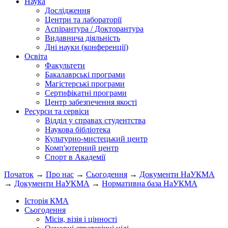
Наука
Дослідження
Центри та лабораторії
Аспірантура / Докторантура
Видавнича діяльність
Дні науки (конференції)
Освіта
Факультети
Бакалаврські програми
Магістерські програми
Сертифікатні програми
Центр забезпечення якості
Ресурси та сервіси
Відділ у справах студентства
Наукова бібліотека
Культурно-мистецький центр
Комп'ютерний центр
Спорт в Академії
Початок
→
Про нас
→
Сьогодення
→
Документи НаУКМА
→
Документи НаУКМА
→
Нормативна база НаУКМА
Історія КМА
Сьогодення
Місія, візія і цінності