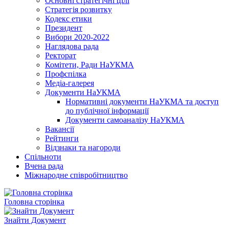
Основні стратегічні цілі
Стратегія розвитку
Кодекс етики
Президент
Вибори 2020-2022
Наглядова рада
Ректорат
Комітети, Ради НаУКМА
Профспілка
Медіа-галерея
Документи НаУКМА
Нормативні документи НаУКМА та доступ
до публічної інформації
Документи самоаналізу НаУКМА
Вакансії
Рейтинги
Відзнаки та нагороди
Спільноти
Вчена рада
Міжнародне співробітництво
Головна сторінка
Знайти Документ