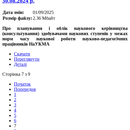
30.08.2024 р.
Дата змін:
01/09/2025
Розмір файлу:
2.36 Мбайт
Про планування і облік наукового керівництва
(консультування) здобувачами наукових ступенів у межах
норм часу наукової роботи науково-педагогічних
працівників НаУКМА
Скачати
Переглянути
Деталі
Сторінка 7 з 9
Початок
Попередня
1
2
3
4
5
6
7