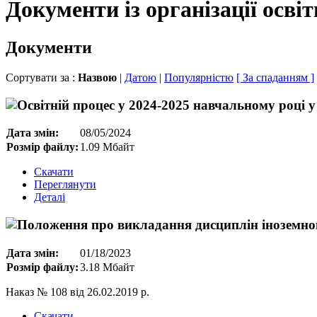
Документи із організації осві
Документи
Сортувати за :
Назвою
|
Датою
|
Популярністю
[ За спаданням ]
Дата змін:
08/05/2024
Розмір файлу:
1.09 Мбайт
Скачати
Переглянути
Деталі
Дата змін:
01/18/2023
Розмір файлу:
3.18 Мбайт
Наказ № 108 від 26.02.2019 р.
Скачати