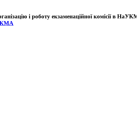
аУКМА