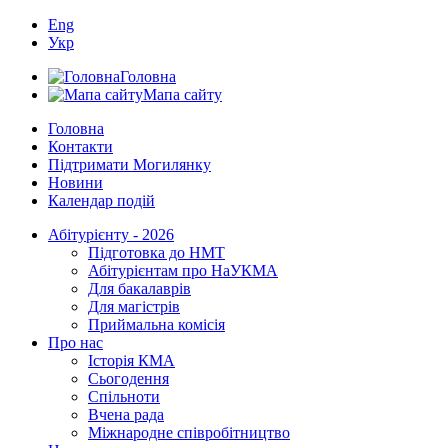
Eng
Укр
Головна
Мапа сайту
Головна
Контакти
Підтримати Могилянку
Новини
Календар подій
Абітурієнту - 2026
Підготовка до НМТ
Абітурієнтам про НаУКМА
Для бакалаврів
Для магістрів
Приймальна комісія
Про нас
Історія КМА
Сьогодення
Спільноти
Вчена рада
Міжнародне співробітництво