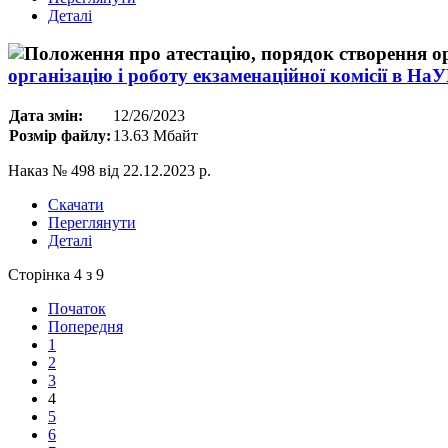
Деталі
організацію і роботу екзаменаційної комісії в Н
Дата змін:
12/26/2023
Розмір файлу:
13.63 Мбайт
Наказ № 498 від 22.12.2023 р.
Скачати
Переглянути
Деталі
Сторінка 4 з 9
Початок
Попередня
1
2
3
4
5
6