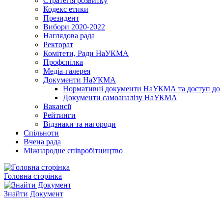
Стратегія розвитку
Кодекс етики
Президент
Вибори 2020-2022
Наглядова рада
Ректорат
Комітети, Ради НаУКМА
Профспілка
Медіа-галерея
Документи НаУКМА
Нормативні документи НаУКМА та доступ до 
Документи самоаналізу НаУКМА
Вакансії
Рейтинги
Відзнаки та нагороди
Спільноти
Вчена рада
Міжнародне співробітництво
Головна сторінка
Знайти Документ