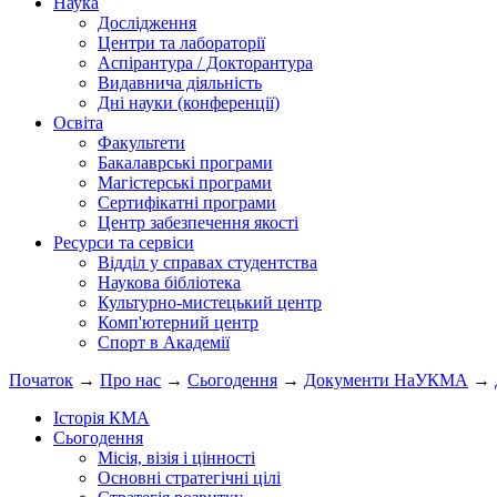
Наука
Дослідження
Центри та лабораторії
Аспірантура / Докторантура
Видавнича діяльність
Дні науки (конференції)
Освіта
Факультети
Бакалаврські програми
Магістерські програми
Сертифікатні програми
Центр забезпечення якості
Ресурси та сервіси
Відділ у справах студентства
Наукова бібліотека
Культурно-мистецький центр
Комп'ютерний центр
Спорт в Академії
Початок
→
Про нас
→
Сьогодення
→
Документи НаУКМА
→
Історія КМА
Сьогодення
Місія, візія і цінності
Основні стратегічні цілі