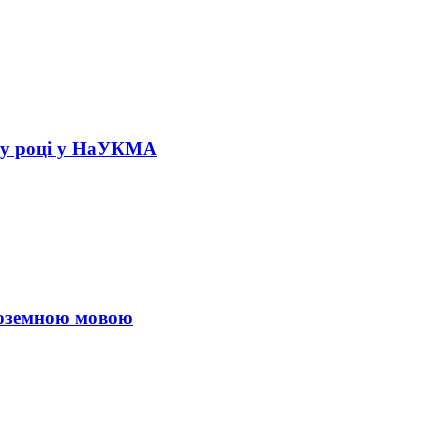
ому році у НаУКМА
ноземною мовою