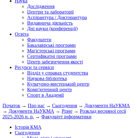
Наука
Дослідження
Центри та лабораторії
Аспірантура / Докторантура
Видавнича діяльність
Дні науки (конференції)
Освіта
Факультети
Бакалаврські програми
Магістерські програми
Сертифікатні програми
Центр забезпечення якості
Ресурси та сервіси
Відділ у справах студентства
Наукова бібліотека
Культурно-мистецький центр
Комп'ютерний центр
Спорт в Академії
Початок
→
Про нас
→
Сьогодення
→
Документи НаУКМА
→
Документи НаУКМА
→
Різне
→
Розклад весняної сесії
2025-2026 н. р.
→
Факультет інформатики
Історія КМА
Сьогодення