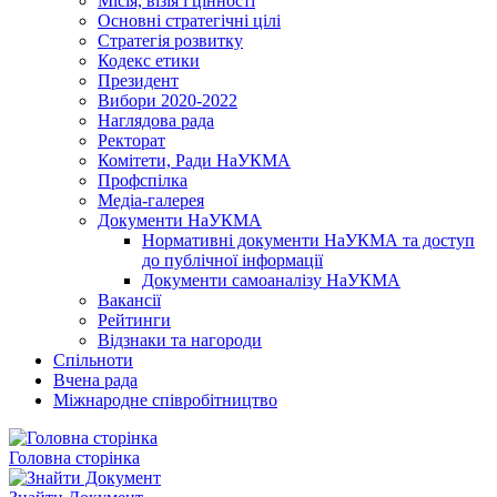
Місія, візія і цінності
Основні стратегічні цілі
Стратегія розвитку
Кодекс етики
Президент
Вибори 2020-2022
Наглядова рада
Ректорат
Комітети, Ради НаУКМА
Профспілка
Медіа-галерея
Документи НаУКМА
Нормативні документи НаУКМА та доступ
до публічної інформації
Документи самоаналізу НаУКМА
Вакансії
Рейтинги
Відзнаки та нагороди
Спільноти
Вчена рада
Міжнародне співробітництво
Головна сторінка