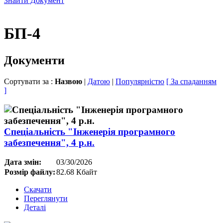
Знайти Документ
БП-4
Документи
Сортувати за :
Назвою
|
Датою
|
Популярністю
[ За спаданням
]
Спеціальність "Інженерія програмного
забезпечення", 4 р.н.
Дата змін:
03/30/2026
Розмір файлу:
82.68 Кбайт
Скачати
Переглянути
Деталі