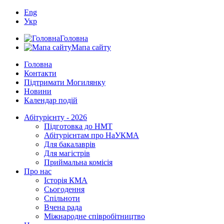
Eng
Укр
Головна
Мапа сайту
Головна
Контакти
Підтримати Могилянку
Новини
Календар подій
Абітурієнту - 2026
Підготовка до НМТ
Абітурієнтам про НаУКМА
Для бакалаврів
Для магістрів
Приймальна комісія
Про нас
Історія КМА
Сьогодення
Спільноти
Вчена рада
Міжнародне співробітництво