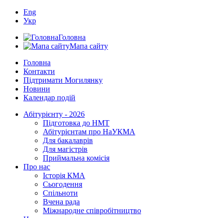
Eng
Укр
Головна
Мапа сайту
Головна
Контакти
Підтримати Могилянку
Новини
Календар подій
Абітурієнту - 2026
Підготовка до НМТ
Абітурієнтам про НаУКМА
Для бакалаврів
Для магістрів
Приймальна комісія
Про нас
Історія КМА
Сьогодення
Спільноти
Вчена рада
Міжнародне співробітництво