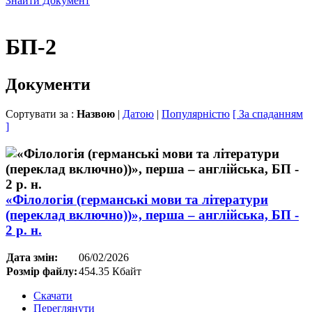
Знайти Документ
БП-2
Документи
Сортувати за :
Назвою
|
Датою
|
Популярністю
[ За спаданням
]
«Філологія (германські мови та літератури
(переклад включно))», перша – англійська, БП -
2 р. н.
Дата змін:
06/02/2026
Розмір файлу:
454.35 Кбайт
Скачати
Переглянути