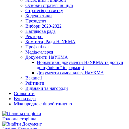
Місія, візія і цінності
Основні стратегічні цілі
Стратегія розвитку
Кодекс етики
Президент
Вибори 2020-2022
Наглядова рада
Ректорат
Комітети, Ради НаУКМА
Профспілка
Медіа-галерея
Документи НаУКМА
Нормативні документи НаУКМА та доступ
до публічної інформації
Документи самоаналізу НаУКМА
Вакансії
Рейтинги
Відзнаки та нагороди
Спільноти
Вчена рада
Міжнародне співробітництво
Головна сторінка