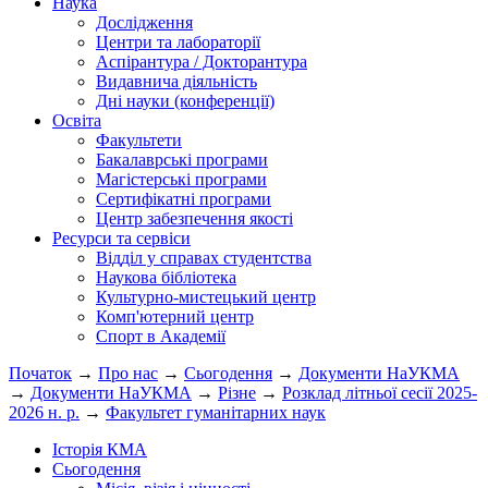
Наука
Дослідження
Центри та лабораторії
Аспірантура / Докторантура
Видавнича діяльність
Дні науки (конференції)
Освіта
Факультети
Бакалаврські програми
Магістерські програми
Сертифікатні програми
Центр забезпечення якості
Ресурси та сервіси
Відділ у справах студентства
Наукова бібліотека
Культурно-мистецький центр
Комп'ютерний центр
Спорт в Академії
Початок
→
Про нас
→
Сьогодення
→
Документи НаУКМА
→
Документи НаУКМА
→
Різне
→
Розклад літньої сесії 2025-
2026 н. р.
→
Факультет гуманітарних наук
Історія КМА
Сьогодення