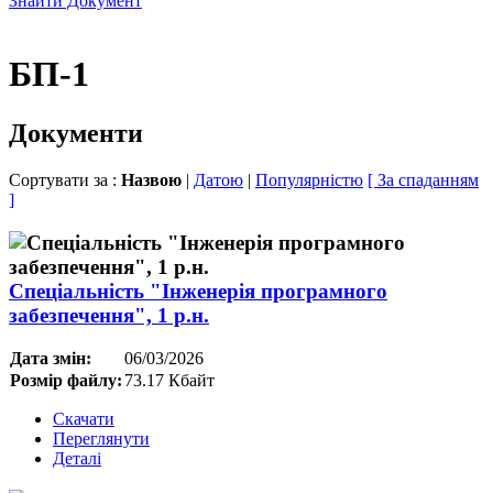
Знайти Документ
БП-1
Документи
Сортувати за :
Назвою
|
Датою
|
Популярністю
[ За спаданням
]
Спеціальність "Інженерія програмного
забезпечення", 1 р.н.
Дата змін:
06/03/2026
Розмір файлу:
73.17 Кбайт
Скачати
Переглянути
Деталі