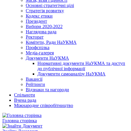
Місія, візія і цінності
Основні стратегічні цілі
Стратегія розвитку
Кодекс етики
Президент
Вибори 2020-2022
Наглядова рада
Ректорат
Комітети, Ради НаУКМА
Профспілка
Медіа-галерея
Документи НаУКМА
Нормативні документи НаУКМА та доступ
до публічної інформації
Документи самоаналізу НаУКМА
Вакансії
Рейтинги
Відзнаки та нагороди
Спільноти
Вчена рада
Міжнародне співробітництво
Головна сторінка