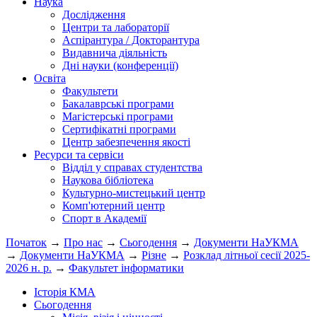
Наука
Дослідження
Центри та лабораторії
Аспірантура / Докторантура
Видавнича діяльність
Дні науки (конференції)
Освіта
Факультети
Бакалаврські програми
Магістерські програми
Сертифікатні програми
Центр забезпечення якості
Ресурси та сервіси
Відділ у справах студентства
Наукова бібліотека
Культурно-мистецький центр
Комп'ютерний центр
Спорт в Академії
Початок
→
Про нас
→
Сьогодення
→
Документи НаУКМА
→
Документи НаУКМА
→
Різне
→
Розклад літньої сесії 2025-
2026 н. р.
→
Факультет інформатики
Історія КМА
Сьогодення