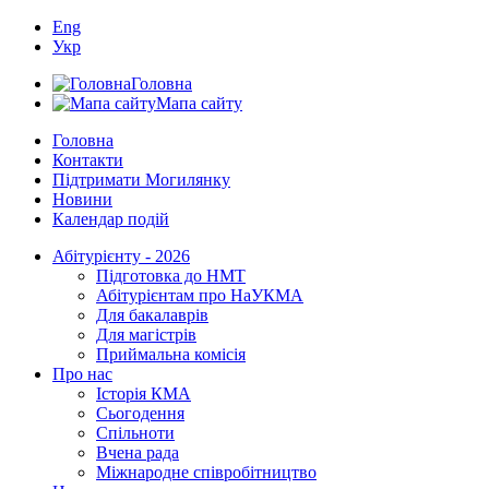
Eng
Укр
Головна
Мапа сайту
Головна
Контакти
Підтримати Могилянку
Новини
Календар подій
Абітурієнту - 2026
Підготовка до НМТ
Абітурієнтам про НаУКМА
Для бакалаврів
Для магістрів
Приймальна комісія
Про нас
Історія КМА
Сьогодення
Спільноти
Вчена рада
Міжнародне співробітництво