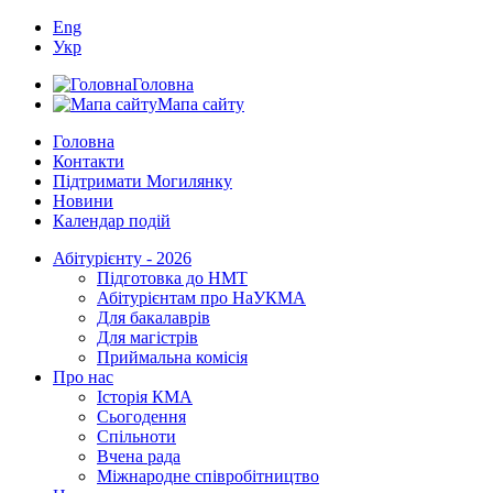
Eng
Укр
Головна
Мапа сайту
Головна
Контакти
Підтримати Могилянку
Новини
Календар подій
Абітурієнту - 2026
Підготовка до НМТ
Абітурієнтам про НаУКМА
Для бакалаврів
Для магістрів
Приймальна комісія
Про нас
Історія КМА
Сьогодення
Спільноти
Вчена рада
Міжнародне співробітництво