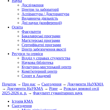
Наука
Дослідження
Центри та лабораторії
Аспірантура / Докторантура
Видавнича діяльність
Дні науки (конференції)
Освіта
Факультети
Бакалаврські програми
Магістерські програми
Сертифікатні програми
Центр забезпечення якості
Ресурси та сервіси
Відділ у справах студентства
Наукова бібліотека
Культурно-мистецький центр
Комп'ютерний центр
Спорт в Академії
Початок
→
Про нас
→
Сьогодення
→
Документи НаУКМА
→
Документи НаУКМА
→
Різне
→
Розклад зимової сесії
2025-2026 н. р.
→
Факультет гуманітарних наук
Історія КМА
Сьогодення