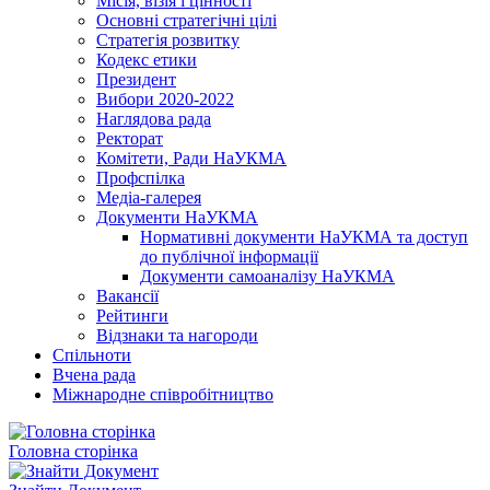
Місія, візія і цінності
Основні стратегічні цілі
Стратегія розвитку
Кодекс етики
Президент
Вибори 2020-2022
Наглядова рада
Ректорат
Комітети, Ради НаУКМА
Профспілка
Медіа-галерея
Документи НаУКМА
Нормативні документи НаУКМА та доступ
до публічної інформації
Документи самоаналізу НаУКМА
Вакансії
Рейтинги
Відзнаки та нагороди
Спільноти
Вчена рада
Міжнародне співробітництво
Головна сторінка