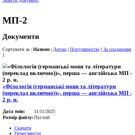
Знайти Документ
МП-2
Документи
Сортувати за :
Назвою
|
Датою
|
Популярністю
[ За спаданням
]
«Філологія (германські мови та літератури
(переклад включно))», перша — англійська МП -
2 р. н.
Дата змін:
11/11/2025
Розмір файлу:
Пустий
Скачати
Переглянути