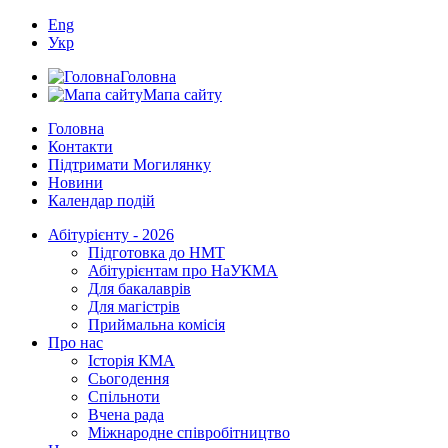
Eng
Укр
Головна
Мапа сайту
Головна
Контакти
Підтримати Могилянку
Новини
Календар подій
Абітурієнту - 2026
Підготовка до НМТ
Абітурієнтам про НаУКМА
Для бакалаврів
Для магістрів
Приймальна комісія
Про нас
Історія КМА
Сьогодення
Спільноти
Вчена рада
Міжнародне співробітництво