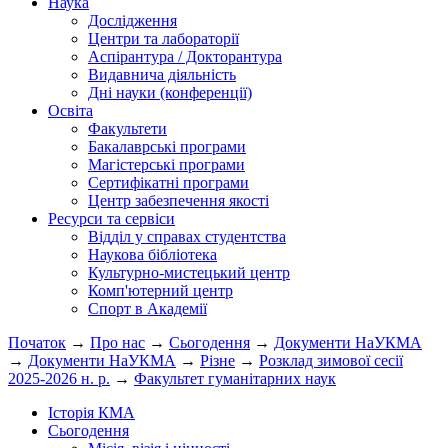
Наука
Дослідження
Центри та лабораторії
Аспірантура / Докторантура
Видавнича діяльність
Дні науки (конференції)
Освіта
Факультети
Бакалаврські програми
Магістерські програми
Сертифікатні програми
Центр забезпечення якості
Ресурси та сервіси
Відділ у справах студентства
Наукова бібліотека
Культурно-мистецький центр
Комп'ютерний центр
Спорт в Академії
Початок
→
Про нас
→
Сьогодення
→
Документи НаУКМА
→
Документи НаУКМА
→
Різне
→
Розклад зимової сесії
2025-2026 н. р.
→
Факультет гуманітарних наук
Історія КМА
Сьогодення