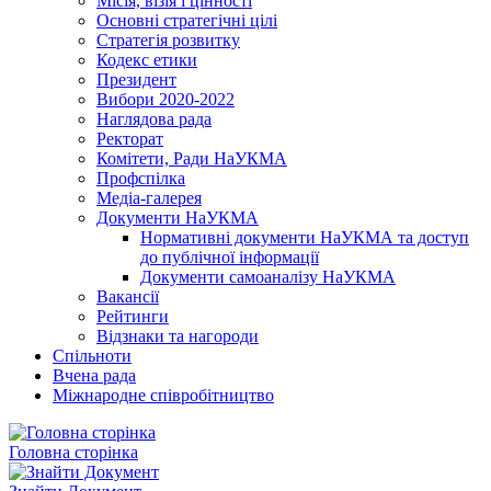
Місія, візія і цінності
Основні стратегічні цілі
Стратегія розвитку
Кодекс етики
Президент
Вибори 2020-2022
Наглядова рада
Ректорат
Комітети, Ради НаУКМА
Профспілка
Медіа-галерея
Документи НаУКМА
Нормативні документи НаУКМА та доступ
до публічної інформації
Документи самоаналізу НаУКМА
Вакансії
Рейтинги
Відзнаки та нагороди
Спільноти
Вчена рада
Міжнародне співробітництво
Головна сторінка