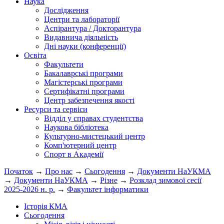
Наука
Дослідження
Центри та лабораторії
Аспірантура / Докторантура
Видавнича діяльність
Дні науки (конференції)
Освіта
Факультети
Бакалаврські програми
Магістерські програми
Сертифікатні програми
Центр забезпечення якості
Ресурси та сервіси
Відділ у справах студентства
Наукова бібліотека
Культурно-мистецький центр
Комп'ютерний центр
Спорт в Академії
Початок
→
Про нас
→
Сьогодення
→
Документи НаУКМА
→
Документи НаУКМА
→
Різне
→
Розклад зимової сесії
2025-2026 н. р.
→
Факультет інформатики
Історія КМА
Сьогодення