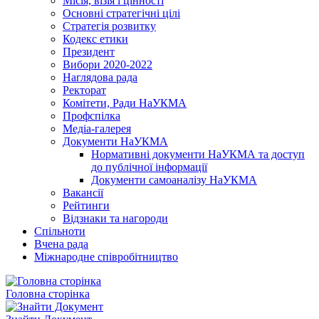
Місія, візія і цінності
Основні стратегічні цілі
Стратегія розвитку
Кодекс етики
Президент
Вибори 2020-2022
Наглядова рада
Ректорат
Комітети, Ради НаУКМА
Профспілка
Медіа-галерея
Документи НаУКМА
Нормативні документи НаУКМА та доступ
до публічної інформації
Документи самоаналізу НаУКМА
Вакансії
Рейтинги
Відзнаки та нагороди
Спільноти
Вчена рада
Міжнародне співробітництво
Головна сторінка