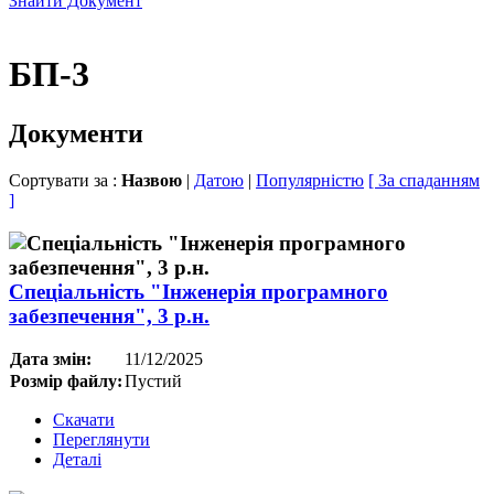
Знайти Документ
БП-3
Документи
Сортувати за :
Назвою
|
Датою
|
Популярністю
[ За спаданням
]
Спеціальність "Інженерія програмного
забезпечення", 3 р.н.
Дата змін:
11/12/2025
Розмір файлу:
Пустий
Скачати
Переглянути
Деталі