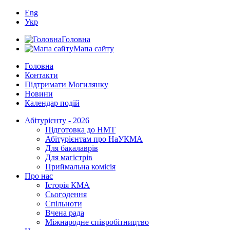
Eng
Укр
Головна
Мапа сайту
Головна
Контакти
Підтримати Могилянку
Новини
Календар подій
Абітурієнту - 2026
Підготовка до НМТ
Абітурієнтам про НаУКМА
Для бакалаврів
Для магістрів
Приймальна комісія
Про нас
Історія КМА
Сьогодення
Спільноти
Вчена рада
Міжнародне співробітництво