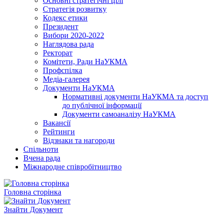
Основні стратегічні цілі
Стратегія розвитку
Кодекс етики
Президент
Вибори 2020-2022
Наглядова рада
Ректорат
Комітети, Ради НаУКМА
Профспілка
Медіа-галерея
Документи НаУКМА
Нормативні документи НаУКМА та доступ
до публічної інформації
Документи самоаналізу НаУКМА
Вакансії
Рейтинги
Відзнаки та нагороди
Спільноти
Вчена рада
Міжнародне співробітництво
Головна сторінка
Знайти Документ