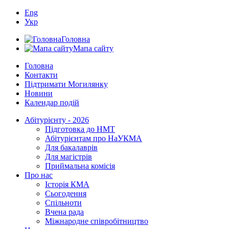
Eng
Укр
Головна
Мапа сайту
Головна
Контакти
Підтримати Могилянку
Новини
Календар подій
Абітурієнту - 2026
Підготовка до НМТ
Абітурієнтам про НаУКМА
Для бакалаврів
Для магістрів
Приймальна комісія
Про нас
Історія КМА
Сьогодення
Спільноти
Вчена рада
Міжнародне співробітництво