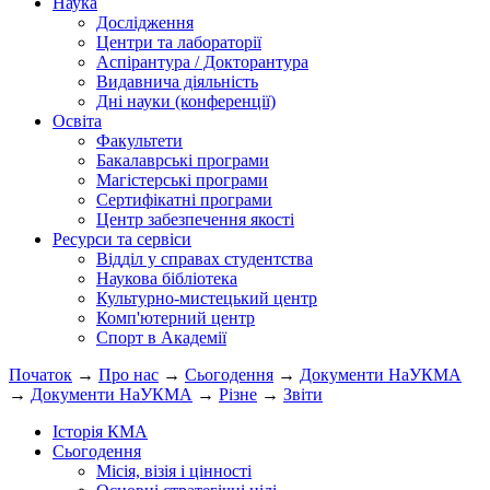
Наука
Дослідження
Центри та лабораторії
Аспірантура / Докторантура
Видавнича діяльність
Дні науки (конференції)
Освіта
Факультети
Бакалаврські програми
Магістерські програми
Сертифікатні програми
Центр забезпечення якості
Ресурси та сервіси
Відділ у справах студентства
Наукова бібліотека
Культурно-мистецький центр
Комп'ютерний центр
Спорт в Академії
Початок
→
Про нас
→
Сьогодення
→
Документи НаУКМА
→
Документи НаУКМА
→
Різне
→
Звіти
Історія КМА
Сьогодення
Місія, візія і цінності