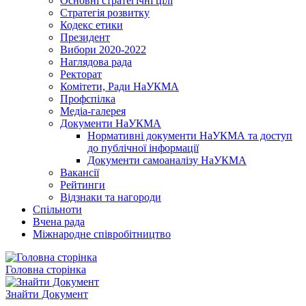
Основні стратегічні цілі
Стратегія розвитку
Кодекс етики
Президент
Вибори 2020-2022
Наглядова рада
Ректорат
Комітети, Ради НаУКМА
Профспілка
Медіа-галерея
Документи НаУКМА
Нормативні документи НаУКМА та доступ
до публічної інформації
Документи самоаналізу НаУКМА
Вакансії
Рейтинги
Відзнаки та нагороди
Спільноти
Вчена рада
Міжнародне співробітництво
Головна сторінка
Знайти Документ