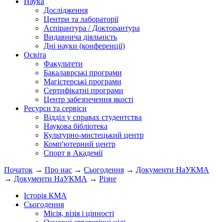
Наука
Дослідження
Центри та лабораторії
Аспірантура / Докторантура
Видавнича діяльність
Дні науки (конференції)
Освіта
Факультети
Бакалаврські програми
Магістерські програми
Сертифікатні програми
Центр забезпечення якості
Ресурси та сервіси
Відділ у справах студентства
Наукова бібліотека
Культурно-мистецький центр
Комп'ютерний центр
Спорт в Академії
Початок
→
Про нас
→
Сьогодення
→
Документи НаУКМА
→
Документи НаУКМА
→
Різне
Історія КМА
Сьогодення
Місія, візія і цінності