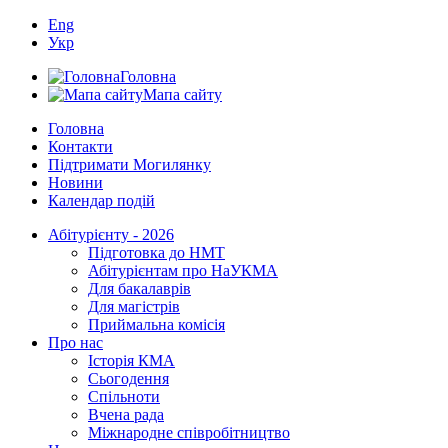
Eng
Укр
Головна
Мапа сайту
Головна
Контакти
Підтримати Могилянку
Новини
Календар подій
Абітурієнту - 2026
Підготовка до НМТ
Абітурієнтам про НаУКМА
Для бакалаврів
Для магістрів
Приймальна комісія
Про нас
Історія КМА
Сьогодення
Спільноти
Вчена рада
Міжнародне співробітництво