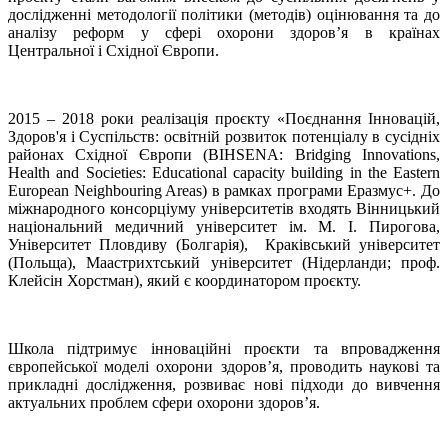
дослідженні методології політики (методів) оцінювання та до
аналізу реформ у сфері охорони здоров’я в країнах
Центральної і Східної Європи.
2015 – 2018 роки реалізація проєкту «Поєднання Інновацій,
Здоров'я і Суспільств: освітній розвиток потенціалу в сусідніх
районах Східної Європи (BIHSENA: Bridging Innovations,
Health and Societies: Educational capacity building in the Eastern
European Neighbouring Areas) в рамках програми Еразмус+. До
міжнародного консорціуму університетів входять Вінницький
національний медичний університет ім. М. І. Пирогова,
Університет Пловдиву (Болгарія), Краківський університет
(Польща), Маастрихтський університет (Нідерланди; проф.
Клейсін Хорстман), який є координатором проєкту.
Школа підтримує інноваційні проєкти та впровадження
європейської моделі охорони здоров’я, проводить наукові та
прикладні дослідження, розвиває нові підходи до вивчення
актуальних проблем сфери охорони здоров’я.