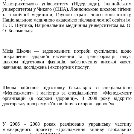
Маастрихтського університету (Нідерланди), Іллінойським
університетом у Чикаго (США), Лондонською школою гігієни
та тропічної медицини, Групою стратегічного консалтингу,
Національною медичною академією післядипломної освіти ім.
П. Л. Шупика, Національним медичним університетом ім. О.
О. Богомольця.
Місія Школи — задовольнити потреби суспільства щодо
покращення здоров’я населення та трансформації галузі
шляхом підготовки фахівців, забезпечення високої якості
навчання, досліджень і експертних послуг.
Школа здійснює підготовку бакалаврів за спеціальністю
«Менеджмент» і магістрів за спеціальністю «Менеджмент
організацій (в охороні здоров’я)». З 2008 року відкрито
докторську програму «Управління в охороні здоров’я».
У 2006 - 2008 роках реалізовано українську частину
міжнародного проєкту «Дослідження впливу глобальних