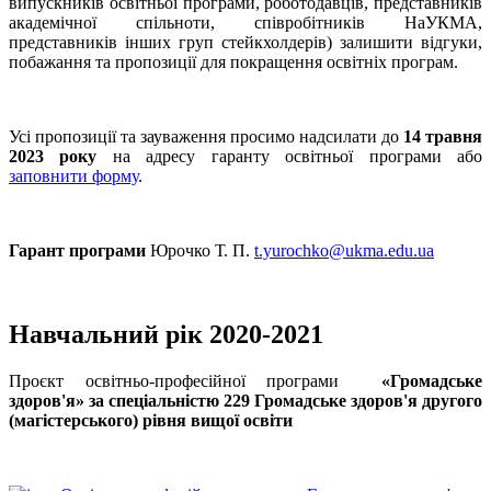
випускників освітньої програми, роботодавців, представників
академічної спільноти, співробітників НаУКМА,
представників інших груп стейкхолдерів) залишити відгуки,
побажання та пропозиції для покращення освітніх програм.
Усі пропозиції та зауваження просимо надсилати до
14 травня
2023 року
на адресу гаранту освітньої програми або
заповнити форму
.
Гарант програми
Юрочко Т. П.
t.yurochko@ukma.edu.ua
Навчальний рік 2020-2021
Проєкт освітньо-професійної програми
«Громадське
здоров'я» за спеціальністю 229 Громадське здоров'я другого
(магістерського) рівня вищої освіти