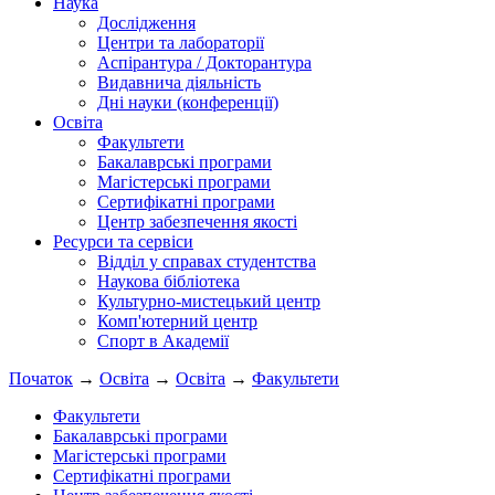
Наука
Дослідження
Центри та лабораторії
Аспірантура / Докторантура
Видавнича діяльність
Дні науки (конференції)
Освіта
Факультети
Бакалаврські програми
Магістерські програми
Сертифікатні програми
Центр забезпечення якості
Ресурси та сервіси
Відділ у справах студентства
Наукова бібліотека
Культурно-мистецький центр
Комп'ютерний центр
Спорт в Академії
Початок
→
Освіта
→
Освіта
→
Факультети
Факультети
Бакалаврські програми
Магістерські програми
Сертифікатні програми