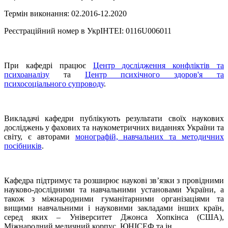
Термін виконання: 02.2016-12.2020
Реєстраційний номер в УкрІНТЕІ: 0116U006011
При кафедрі працює
Центр дослідження конфліктів та
психоаналізу
та
Центр психічного здоров'я та
психосоціального супроводу
.
Викладачі кафедри публікують результати своїх наукових
досліджень у фахових та наукометричних виданнях України та
світу, є авторами
монографій, навчальних та методичних
посібників
.
Кафедра підтримує та розширює наукові зв’язки з провідними
науково-дослідними та навчальними установами України, а
також з міжнародними гуманітарними організаціями та
вищими навчальними і науковими закладами інших країн,
серед яких – Університет Джонса Хопкінса (США),
Міжнародний медичний корпус, ЮНІСЕФ та ін.