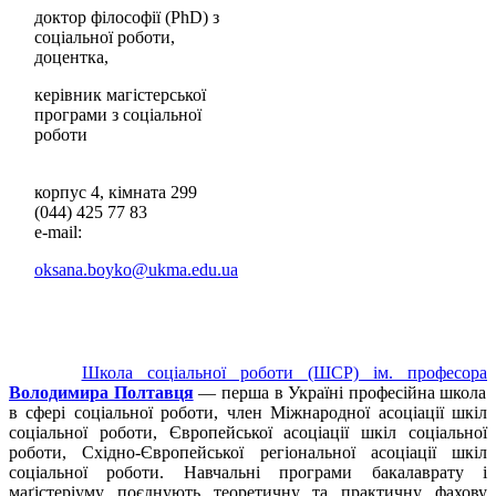
доктор філософії (PhD) з
соціальної роботи,
доцентка,
керівник магістерської
програми з соціальної
роботи
корпус 4, кімната 299
(044) 425 77 83
e-mail:
oksana.boyko@ukma.edu.ua
Школа соціальної роботи (ШСР) ім. професора
Володимира Полтавця
— перша в Україні професійна школа
в сфері соціальної роботи, член Міжнародної асоціації шкіл
соціальної роботи, Європейської асоціації шкіл соціальної
роботи, Східно-Європейської регіональної асоціації шкіл
соціальної роботи. Навчальні програми бакалаврату і
маґістеріуму поєднують теоретичну та практичну фахову