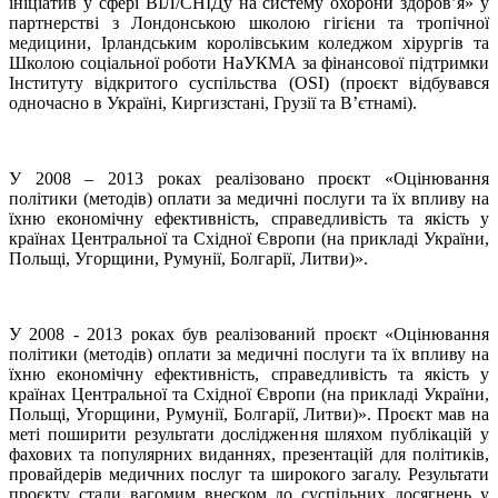
ініціатив у сфері ВІЛ/СНІДу на систему охорони здоров’я» у
партнерстві з Лондонською школою гігієни та тропічної
медицини, Ірландським королівським коледжом хірургів та
Школою соціальної роботи НаУКМА за фінансової підтримки
Інституту відкритого суспільства (OSI) (проєкт відбувався
одночасно в Україні, Киргизстані, Грузії та В’єтнамі).
У 2008 – 2013 роках реалізовано проєкт «Оцінювання
політики (методів) оплати за медичні послуги та їх впливу на
їхню економічну ефективність, справедливість та якість у
країнах Центральної та Східної Європи (на прикладі України,
Польщі, Угорщини, Румунії, Болгарії, Литви)».
У 2008 - 2013 роках був реалізований проєкт «Оцінювання
політики (методів) оплати за медичні послуги та їх впливу на
їхню економічну ефективність, справедливість та якість у
країнах Центральної та Східної Європи (на прикладі України,
Польщі, Угорщини, Румунії, Болгарії, Литви)». Проєкт мав на
меті поширити результати дослідження шляхом публікацій у
фахових та популярних виданнях, презентацій для політиків,
провайдерів медичних послуг та широкого загалу. Результати
проєкту стали вагомим внеском до суспільних досягнень у