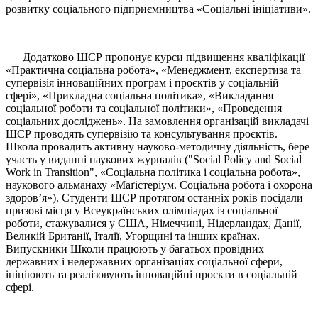
розвитку соціального підприємництва «Соціальні ініціативи».
Додатково ШСР пропонує курси підвищення кваліфікації
«Практична соціальна робота», «Менеджмент, експертиза та
супервізія інноваційних програм і проєктів у соціальній
сфері», «Прикладна соціальна політика», «Викладання
соціальної роботи та соціальної політики», «Проведення
соціальних досліджень». На замовлення організацій викладачі
ШСР проводять супервізію та консультування проєктів.
Школа провадить активну науково-методичну діяльність, бере
участь у виданні наукових журналів ("Social Policy and Social
Work in Transition", «Соціальна політика і соціальна робота»,
наукового альманаху «Маґістеріум. Соціальна робота і охорона
здоров’я»). Студенти ШСР протягом останніх років посідали
призові місця у Всеукраїнських олімпіадах із соціальної
роботи, стажувалися у США, Німеччині, Нідерландах, Данії,
Великій Британії, Італії, Угорщині та інших країнах.
Випускники Школи працюють у багатьох провідних
державних і недержавних організаціях соціальної сфери,
ініціюють та реалізовують інноваційні проєкти в соціальній
сфері.