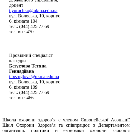
доцент
t.yurochko@ukma.edu.ua
вул. Волоська, 10, корпус
6, кімната 104
тел.: (044) 425 77 69
тел. вн.: 470
Провідний спеціаліст
кафедри
Безуглова Тетяна
Геннадіївна
t.bezuglova@ukma.edu.ua
вул. Волоська, 10, корпус
6, кімната 109
тел.: (044) 425 77 69
тел. вн.: 466
Школа охорони здоров’я є членом Європейської Асоціації
Шкіл Охорони Здоров’я та співпрацює з Департаментом
організації, політики й економіки охорони здоров’я