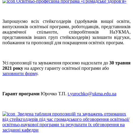
Освітньо-професійна програма «Громадське здоров'я»
Запрошуємо всіх стейкголдерів (здобувачів вищої освіти,
випускників освітньої програми, роботодавців, представників
академічної спільноти, співробітників НаУКМА,
представників інших груп стейкхолдерів) залишити відгуки,
побажання та пропозиції для покращення освітніх програм.
Усі пропозиції та зауваження просимо надсилати до
30 травня
2021 року
на адресу гаранту освітньої програми або
заповнити форму
.
Гарант програми
Юрочко Т.П.
t.yurochko@ukma.edu.ua
Зведена таблиця пропозицій та зауважень отриманих
від стейкголдерів під час громадського обговорення освітньої/
освітньо-наукової програми та результати їх обговорення на
засіданні кафедри