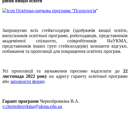
рівня вищої освіти
Освітньо-наукова програма "Психологія
"
Запрошуємо всіх стейкголдерів (здобувачів вищої освіти,
випускників освітньої програми, роботодавців, представників
академічної спільноти, співробітників НаУКМА,
представників інших груп стейкхолдерів) залишити відгуки,
побажання та пропозиції для покращення освітніх програм.
Усі пропозиції та зауваження просимо надсилати до
22
листопада 2022 року
на адресу гаранту освітньої програми
або
заповнити форму
.
Гарант програми
Чернобровкіна В.А.
v.chernobrovkina@ukma.edu.ua