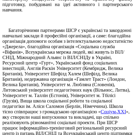
підготовку, побудовані на ідеї активного і партнерського
навчання.
Багаторічними партнерами ШСР є українські та закордонні
навчальні заклади й професійні організації, а саме: благодійна
організація допомоги особам з інтелектуальною недостатністю
«Джерела», благодійна організація «Соціальна служба
«Віфанія», Всеукраїнська мережа людей, які живуть із ВІЛ/
СНІД, Міжнародний Альянс із ВІЛ/СНІДу в Україні,
Ресурсний центр «Гурт», Український фонд соціальних
інвестицій, Англія Раскін Університет (Кембридж, Велика
Британія), Університет Шефілд Халем (Шефілд, Велика
Британія), недержавна організація «Гамлет Траст» (Лондон,
Велика Британія), Університет м. Любляна (Словенія),
Литовський університет педагогічних наук (Вільнюс, Литва),
Університет м. Таллін (Естонія), Університет м. Тбілісі
(Грузія), Вища школа соціальної роботи та соціальної
педагогіки ім. Аліси Саломон (Берлін, Німеччина). Школа
тісно співпрацює з громадською організацією «
Соціум-ХХІ
»,
яку створили наші випускники та викладачі, що спільно
реалізовують різноманітні соціальні проекти. При ШСР
працює інформаційно-тренінговий регіональний ресурсний
центр із питань ВІЛ/СНІД та Всеукраїнський центр підтримки