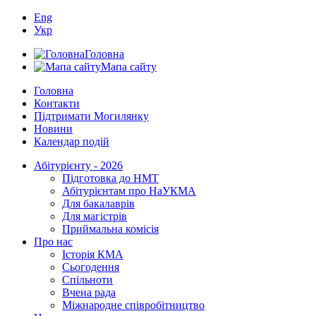
Eng
Укр
Головна
Мапа сайту
Головна
Контакти
Підтримати Могилянку
Новини
Календар подій
Абітурієнту - 2026
Підготовка до НМТ
Абітурієнтам про НаУКМА
Для бакалаврів
Для магістрів
Приймальна комісія
Про нас
Історія КМА
Сьогодення
Спільноти
Вчена рада
Міжнародне співробітництво