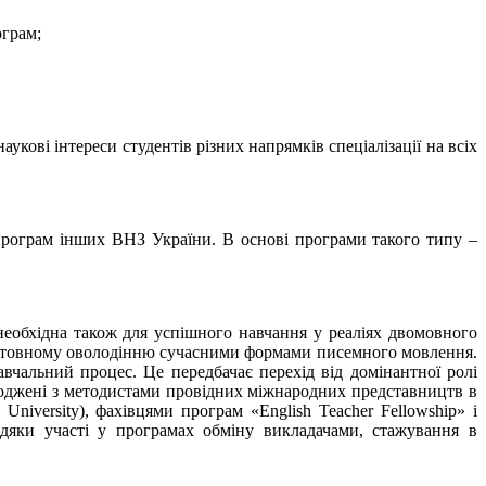
ограм;
укові інтереси студентів різних напрямків спеціалізації на всіх
 програм інших ВНЗ України. В основі програми такого типу –
еобхідна також для успішного навчання у реаліях двомовного
рунтовному оволодінню сучасними формами писемного мовлення.
вчальний процес. Це передбачає перехід від домінантної ролі
узгоджені з методистами провідних міжнародних представництв в
 University), фахівцями програм «English Teacher Fellowship» і
вдяки участі у програмах обміну викладачами, стажування в