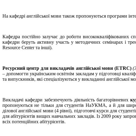
На кафедрі англійської мови також пропонуються програми інте
Кафедра постійно залучає до роботи висококваліфікованих сп
кафедри беруть активну участь у методичних семінарах і трені
Resource Center та інші).
Р
есурсний центр
для викладачів англійської мови (ETRC)
(
– допомогти українським освітнім закладам у підготовці кваліф
та випускників, які спеціалізуються у викладанні англійської
Викладачі кафедри забезпечують діяльність багаторівневих
ку
пропонуються не тільки для студентів НаУКМА, а й для широк
ділової англійської мови (4 рівні), підготовчі курси для студе
для абітурієнтів вищих навчальних закладів. Із 2009 року зап
всіх потенційних абітурієнтів.