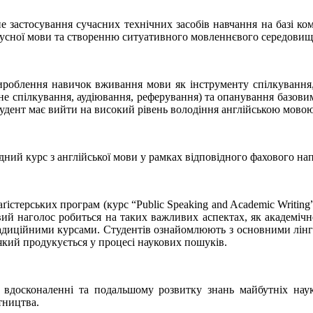
 застосування сучасних технічних засобів навчання на базі комп’
 усної мови та створенню ситуативного мовленнєвого середовищ
облення навичок вживання мови як інструменту спілкування, т
е спілкування, аудіювання, реферування) та опанування базови
тудент має вийти на високий рівень володіння англійською мовою 
дний курс з англійської мови у рамках відповідного фахового 
ґістерських програм (курс “Public Speaking and Academic Writing
вий наголос робиться на таких важливих аспектах, як академічне
традиційними курсами. Студентів ознайомлюють з основними лінг
 який продукується у процесі наукових пошуків.
вдосконаленні та подальшому розвитку знань майбутніх наук
тництва.