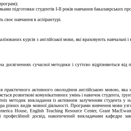
програм);
ками підготовки студентів І-ІІ років навчання бакалаврських пр
ь своє навчання в аспірантурі.
зованих курсів з англійської мови, які враховують навчальні і на
 на досягненнях сучасної методики і суттєво відрізняються від
я практичного активного оволодіння англійською мовою, яка н
яється розвиткові комунікативних умінь і навичок студента, ґ
тніх методик викладання із активним залученням студента у на
атора різних видів мовної діяльності. Програми вивчення мови 
America House, English Teaching Resource Center, Grant MacEwan
тий професійний досвід. накопичений викладачами кафедри за