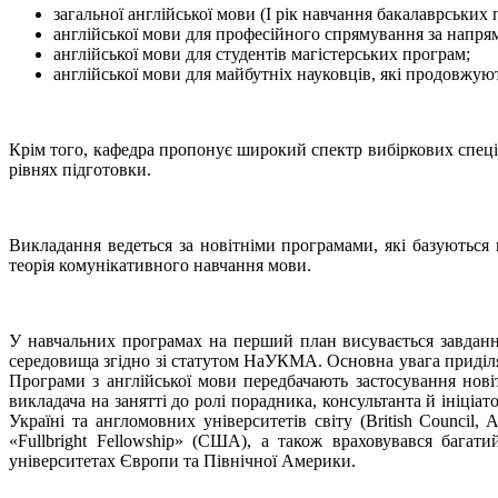
загальної англійської мови (І рік навчання бакалаврських 
англійської мови для професійного спрямування за напрям
англійської мови для студентів магістерських програм;
англійської мови для майбутніх науковців, які продовжуют
Крім того, кафедра пропонує широкий спектр вибіркових спеціалі
рівнях підготовки.
Викладання ведеться за новітніми програмами, які базуються
теорія комунікативного навчання мови.
У навчальних програмах на перший план висувається завданн
середовища згідно зі статутом НаУКМА. Основна увага приділ
Програми з англійської мови передбачають застосування нові
викладача на занятті до ролі порадника, консультанта й ініці
Україні та англомовних університетів світу (British Council, 
«Fullbright Fellowship» (США), а також враховувався бага
університетах Європи та Північної Америки.