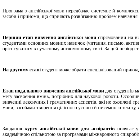
Програма з англійської мови передбачає системне й комплексне
засоби і прийоми, що сприяють розв’язанню проблем навчання
Перший етап вивчення англійської мови
спрямований на вир
студентами основних мовних навичок (читання, письмо, активн
орієнтуватися в сучасному англомовному світі. За цей період с
На другому
етапі
студент може обрати спеціалізований прикла
Етап подальшого вивчення англійської мови
для студентів ма
мету засвоєння вмінь, потрібних для наукової роботи. Особли
вивченні лексичних і граматичних аспектів, які не охоплені 
мови, засобами творення цілісного усного й писемного тексту,
Завдання
курсу англійської мови для аспірантів
полягає у 
академічною спільнотою за програмами міжнародного співробі