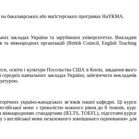
ися на бакалаврських або маґістерських програмах НаУКМА.
них закладах України та зарубіжних університетах. Викладачі
та міжнародних організацій (British Council, English Teaching
си, освіти і культури Посольства США в Києві, завдання якого
і середніх навчальних закладах України, забезпечити викладачів
ературою.
гаторічних україно-канадських зв‘язків нашої кафедри. Ці курси
лійської мови з три­валістю кожного рівня до 8 тижнів, курс
ів за міжнародними стандартами (IELTS, TOEFL), підготовчі курси
ту з англійської мови незалежного зовнішнього оцінювання» для