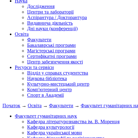
Наука
Дослідження
Центри та лабораторії
Аспірантура / Докторантура
Видавнича діяльність
Дні науки (конференції)
Освіта
Факультети
Бакалаврські програми
Магістерські програми
Сертифікатні програми
Центр забезпечення якості
Ресурси та сервіси
Відділ у справах студентства
Наукова бібліотека
Культурно-мистецький центр
Комп'ютерний центр
Спорт в Академії
Початок
→
Освіта
→
Факультети
→
Факультет гуманітарних н
Факультет гуманітарних наук
Кафедра літературознавства ім. В. Моренця
Кафедра культурології
Кафедра української мови