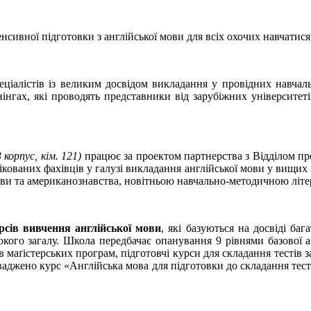
нсивної підготовки з англійської мови для всіх охочих на­вчат
еціалістів із великим досвідом викладання у провідних навчаль
нгах, які проводять представники від зарубіжних університетів 
3 корпус, кім. 121)
працює за проектом партнерства з Відділом пре
ікованих фахівців у галузі викладання англійської мови у вищих 
 мови та американознавства, новітньою навчально-методичною літ
рсів
вивчення англійської мови
, які базуються на досвіді ба
ого загалу. Школа передбачає опанування 9 рівнями базової анг
нтів маґістерських програм, підготовчі курси для складання тест
роваджено курс «Англійська мова для підготовки до складання тес