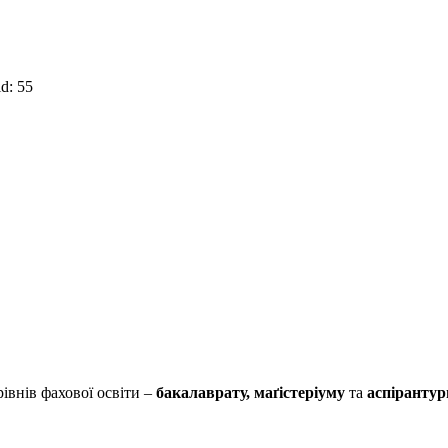
d: 55
рівнів фахової освіти –
бакалаврату, маґістеріуму
та
аспі
рантур