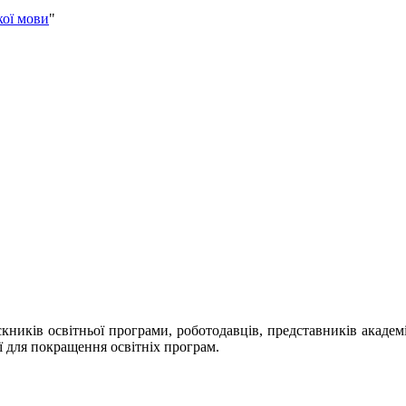
кої мови
"
ускників освітньої програми, роботодавців, представників акаде
ї для покращення освітніх програм.