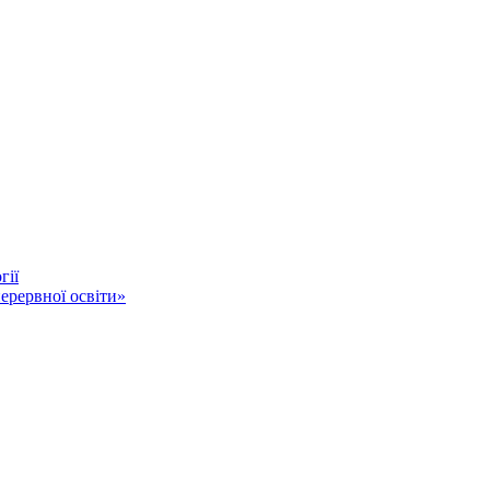
гії
ерервної освіти»