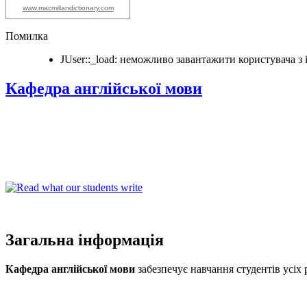
www.macmillandictionary.com
Помилка
JUser::_load: неможливо завантажити користувача з i
Кафедра англійської мови
Загальна інформація
Кафедра англійської мови
забезпечує навчання студентів усіх 