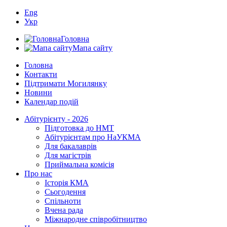
Eng
Укр
Головна
Мапа сайту
Головна
Контакти
Підтримати Могилянку
Новини
Календар подій
Абітурієнту - 2026
Підготовка до НМТ
Абітурієнтам про НаУКМА
Для бакалаврів
Для магістрів
Приймальна комісія
Про нас
Історія КМА
Сьогодення
Спільноти
Вчена рада
Міжнародне співробітництво