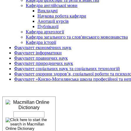
Кафедра філософії та релігієзнавства
Кафедра англійської мови
Викладачі
Наукова робота кафедри
Анотації курсів
Публікації
Кафедра археології
Кафедра загального та слов'янського мовознавства
Кафедра історії
Факультет економічних наук
Факультет інформатики
Факультет правничих наук
Факультет природничих наук
Факультет соціальних наук та соціальних технологій
Факультет охорони здоров’я, соціальної роботи та психоло
Факультет «Києво-Могилянська школа професійної та неп